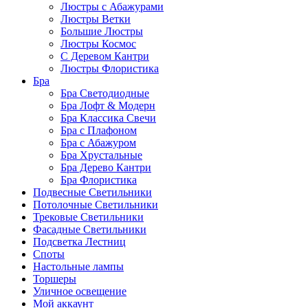
Люстры с Абажурами
Люстры Ветки
Большие Люстры
Люстры Космос
С Деревом Кантри
Люстры Флористика
Бра
Бра Светодиодные
Бра Лофт & Модерн
Бра Классика Свечи
Бра с Плафоном
Бра с Абажуром
Бра Хрустальные
Бра Дерево Кантри
Бра Флористика
Подвесные Светильники
Потолочные Светильники
Трековые Светильники
Фасадные Светильники
Подсветка Лестниц
Споты
Настольные лампы
Торшеры
Уличное освещение
Мой аккаунт