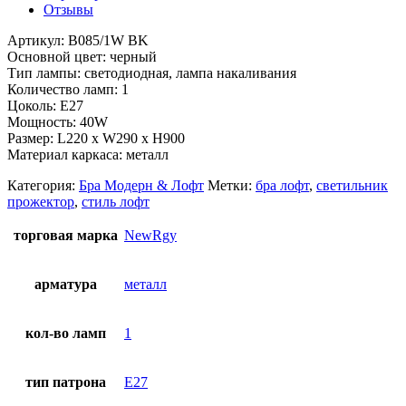
Отзывы
Артикул: B085/1W BK
Основной цвет: черный
Тип лампы: светодиодная, лампа накаливания
Количество ламп: 1
Цоколь: Е27
Мощность: 40W
Размер: L220 x W290 x H900
Материал каркаса: металл
Категория:
Бра Модерн & Лофт
Метки:
бра лофт
,
светильник
прожектор
,
стиль лофт
торговая марка
NewRgy
арматура
металл
кол-во ламп
1
тип патрона
E27