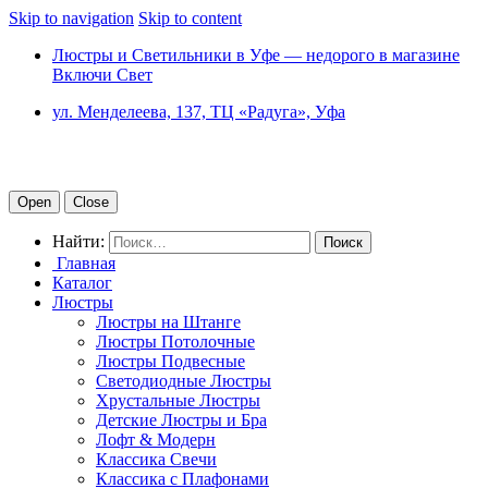
Skip to navigation
Skip to content
Люстры и Светильники в Уфе — недорого в магазине
Включи Свет
ул. Менделеева, 137, ТЦ «Радуга», Уфа
Open
Close
Найти:
Главная
Каталог
Люстры
Люстры на Штанге
Люстры Потолочные
Люстры Подвесные
Светодиодные Люстры
Хрустальные Люстры
Детские Люстры и Бра
Лофт & Модерн
Классика Свечи
Классика с Плафонами