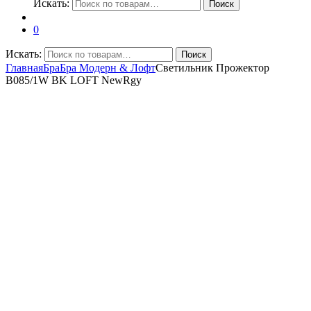
Искать:
Поиск
0
Искать:
Поиск
Главная
Бра
Бра Модерн & Лофт
Светильник Прожектор
B085/1W BK LOFT NewRgy