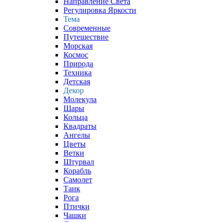
Направление Света
Регулировка Яркости
Тема
Современные
Путешествие
Морская
Космос
Природа
Техника
Детская
Декор
Молекула
Шары
Кольца
Квадраты
Ангелы
Цветы
Ветки
Штурвал
Корабль
Самолет
Танк
Рога
Птички
Чашки