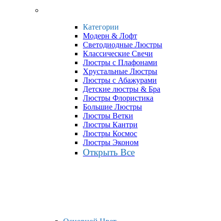
Категории
Модерн & Лофт
Светодиодные Люстры
Классические Свечи
Люстры с Плафонами
Хрустальные Люстры
Люстры с Абажурами
Детские люстры & Бра
Люстры Флористика
Большие Люстры
Люстры Ветки
Люстры Кантри
Люстры Космос
Люстры Эконом
Открыть Все