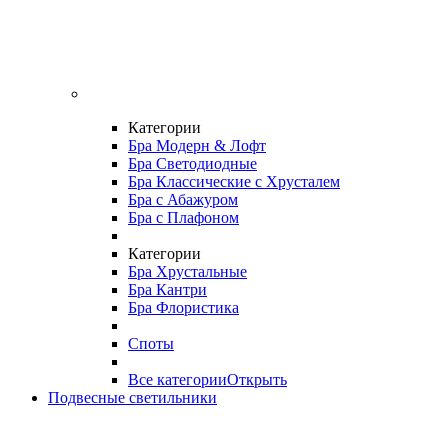
Категории
Бра Модерн & Лофт
Бра Светодиодные
Бра Классические с Хрусталем
Бра с Абажуром
Бра с Плафоном
Категории
Бра Хрустальные
Бра Кантри
Бра Флористика
Споты
Все категории
Открыть
Подвесные светильники