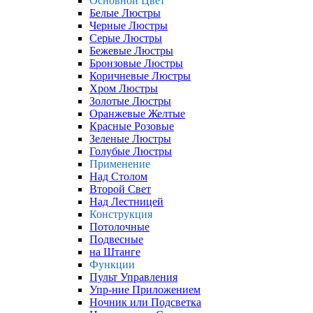
Основной Цвет
Белые Люстры
Черные Люстры
Серые Люстры
Бежевые Люстры
Бронзовые Люстры
Коричневые Люстры
Хром Люстры
Золотые Люстры
Оранжевые Желтые
Красные Розовые
Зеленые Люстры
Голубые Люстры
Применение
Над Столом
Второй Свет
Над Лестницей
Конструкция
Потолочные
Подвесные
на Штанге
Функции
Пульт Управления
Упр-ние Приложением
Ночник или Подсветка