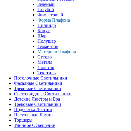
Зеленый
Голубой
Фиолетовый
Форма Плафона
Цилиндр
Конус
Шар
Полушар
Геометрия
Материал Плафона
Стекло
Металл
Пластик
Текстиль
Потолочные Светильники
Фасадные Светильники
Трековые Светильники
Светодиодные Светильники
Детские Люстры и Бра
Трековые Светильники
Подсветка Лестниц
Настольные Лампы
Торшеры
Уличное Освещение