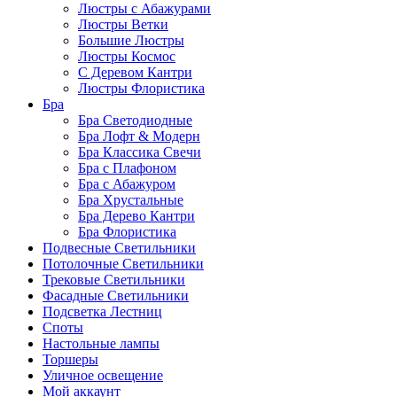
Люстры с Абажурами
Люстры Ветки
Большие Люстры
Люстры Космос
С Деревом Кантри
Люстры Флористика
Бра
Бра Светодиодные
Бра Лофт & Модерн
Бра Классика Свечи
Бра с Плафоном
Бра с Абажуром
Бра Хрустальные
Бра Дерево Кантри
Бра Флористика
Подвесные Светильники
Потолочные Светильники
Трековые Светильники
Фасадные Светильники
Подсветка Лестниц
Споты
Настольные лампы
Торшеры
Уличное освещение
Мой аккаунт