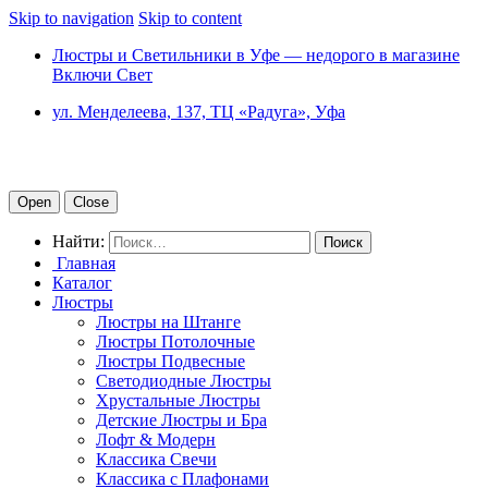
Skip to navigation
Skip to content
Люстры и Светильники в Уфе — недорого в магазине
Включи Свет
ул. Менделеева, 137, ТЦ «Радуга», Уфа
Open
Close
Найти:
Главная
Каталог
Люстры
Люстры на Штанге
Люстры Потолочные
Люстры Подвесные
Светодиодные Люстры
Хрустальные Люстры
Детские Люстры и Бра
Лофт & Модерн
Классика Свечи
Классика с Плафонами