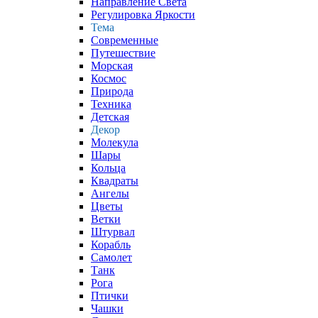
Направление Света
Регулировка Яркости
Тема
Современные
Путешествие
Морская
Космос
Природа
Техника
Детская
Декор
Молекула
Шары
Кольца
Квадраты
Ангелы
Цветы
Ветки
Штурвал
Корабль
Самолет
Танк
Рога
Птички
Чашки