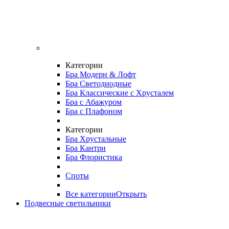
Категории
Бра Модерн & Лофт
Бра Светодиодные
Бра Классические с Хрусталем
Бра с Абажуром
Бра с Плафоном
Категории
Бра Хрустальные
Бра Кантри
Бра Флористика
Споты
Все категории
Открыть
Подвесные светильники