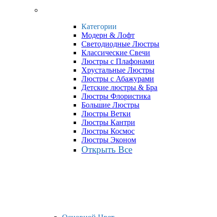
Категории
Модерн & Лофт
Светодиодные Люстры
Классические Свечи
Люстры с Плафонами
Хрустальные Люстры
Люстры с Абажурами
Детские люстры & Бра
Люстры Флористика
Большие Люстры
Люстры Ветки
Люстры Кантри
Люстры Космос
Люстры Эконом
Открыть Все