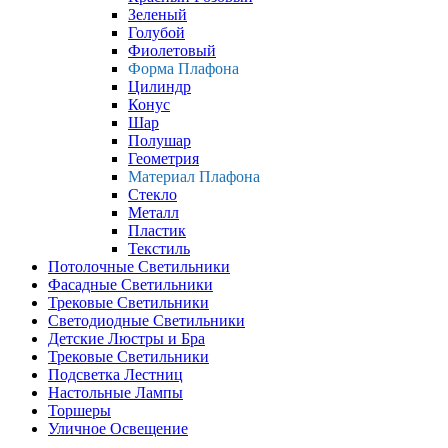
Зеленый
Голубой
Фиолетовый
Форма Плафона
Цилиндр
Конус
Шар
Полушар
Геометрия
Материал Плафона
Стекло
Металл
Пластик
Текстиль
Потолочные Светильники
Фасадные Светильники
Трековые Светильники
Светодиодные Светильники
Детские Люстры и Бра
Трековые Светильники
Подсветка Лестниц
Настольные Лампы
Торшеры
Уличное Освещение