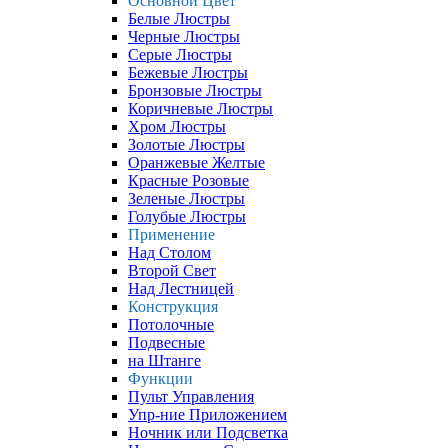
Основной Цвет
Белые Люстры
Черные Люстры
Серые Люстры
Бежевые Люстры
Бронзовые Люстры
Коричневые Люстры
Хром Люстры
Золотые Люстры
Оранжевые Желтые
Красные Розовые
Зеленые Люстры
Голубые Люстры
Применение
Над Столом
Второй Свет
Над Лестницей
Конструкция
Потолочные
Подвесные
на Штанге
Функции
Пульт Управления
Упр-ние Приложением
Ночник или Подсветка