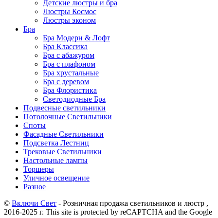
Детские люстры и бра
Люстры Космос
Люстры эконом
Бра
Бра Модерн & Лофт
Бра Классика
Бра с абажуром
Бра с плафоном
Бра хрустальные
Бра с деревом
Бра Флористика
Светодиодные Бра
Подвесные светильники
Потолочные Светильники
Споты
Фасадные Светильники
Подсветка Лестниц
Трековые Светильники
Настольные лампы
Торшеры
Уличное освещение
Разное
©
Включи Свет
- Розничная продажа светильников и люстр ,
2016-2025 г. This site is protected by reCAPTCHA and the Google