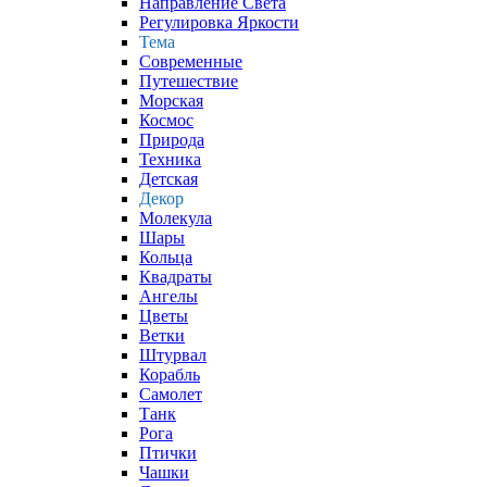
Направление Света
Регулировка Яркости
Тема
Современные
Путешествие
Морская
Космос
Природа
Техника
Детская
Декор
Молекула
Шары
Кольца
Квадраты
Ангелы
Цветы
Ветки
Штурвал
Корабль
Самолет
Танк
Рога
Птички
Чашки