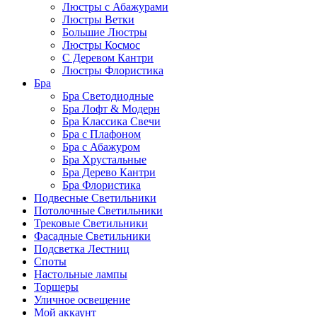
Люстры с Абажурами
Люстры Ветки
Большие Люстры
Люстры Космос
С Деревом Кантри
Люстры Флористика
Бра
Бра Светодиодные
Бра Лофт & Модерн
Бра Классика Свечи
Бра с Плафоном
Бра с Абажуром
Бра Хрустальные
Бра Дерево Кантри
Бра Флористика
Подвесные Светильники
Потолочные Светильники
Трековые Светильники
Фасадные Светильники
Подсветка Лестниц
Споты
Настольные лампы
Торшеры
Уличное освещение
Мой аккаунт