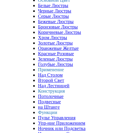
Основной Цвет
Белые Люстры
Черные Люстры
Серые Люстры
Бежевые Люстры
Бронзовые Люстры
Коричневые Люстры
Хром Люстры
Золотые Люстры
Оранжевые Желтые
Красные Розовые
Зеленые Люстры
Голубые Люстры
Применение
Над Столом
Второй Свет
Над Лестницей
Конструкция
Потолочные
Подвесные
на Штанге
Функции
Пульт Управления
Упр-ние Приложением
Ночник или Подсветка