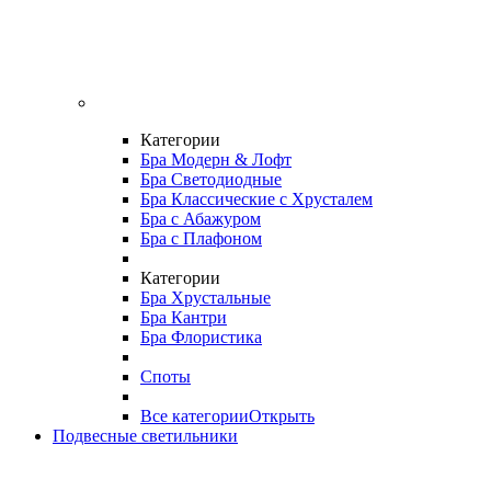
Категории
Бра Модерн & Лофт
Бра Светодиодные
Бра Классические с Хрусталем
Бра с Абажуром
Бра с Плафоном
Категории
Бра Хрустальные
Бра Кантри
Бра Флористика
Споты
Все категории
Открыть
Подвесные светильники