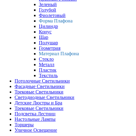
Зеленый
Голубой
Фиолетовый
Форма Плафона
Цилиндр
Конус
Шар
Полушар
Геометрия
Материал Плафона
Стекло
Металл
Пластик
Текстиль
Потолочные Светильники
Фасадные Светильники
Трековые Светильники
Светодиодные Светильники
Детские Люстры и Бра
Трековые Светильники
Подсветка Лестниц
Настольные Лампы
Торшеры
Уличное Освещение