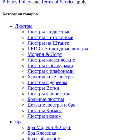
Privacy Policy
and
Terms of Service
apply.
Категории товаров
Люстры
Люстры Подвесные
Люстры Потолочные
Люстры на Штанге
LED Светодиодные люстры
Модерн & Лофт
Люстры классические
Люстры с абажурами
Люстры с плафонами
Хрустальные люстры
Люстры с деревом
Люстры Ветки
Люстры флористика
Большие люстры
Детские люстры и бра
Люстры Космос
Люстры эконом
Бра
Бра Модерн & Лофт
Бра Классика
Бра с абажуром