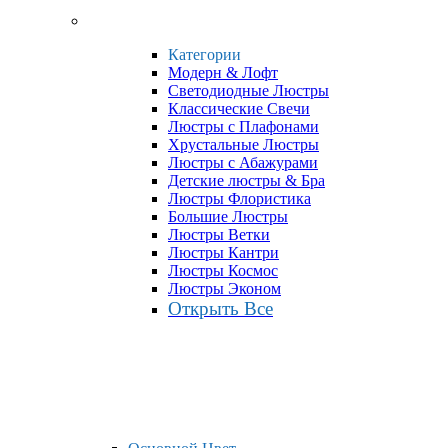
Категории
Модерн & Лофт
Светодиодные Люстры
Классические Свечи
Люстры с Плафонами
Хрустальные Люстры
Люстры с Абажурами
Детские люстры & Бра
Люстры Флористика
Большие Люстры
Люстры Ветки
Люстры Кантри
Люстры Космос
Люстры Эконом
Открыть Все