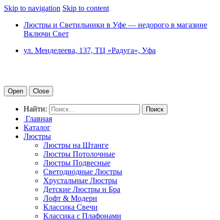
Skip to navigation
Skip to content
Люстры и Светильники в Уфе — недорого в магазине
Включи Свет
ул. Менделеева, 137, ТЦ «Радуга», Уфа
Open
Close
Найти:
Главная
Каталог
Люстры
Люстры на Штанге
Люстры Потолочные
Люстры Подвесные
Светодиодные Люстры
Хрустальные Люстры
Детские Люстры и Бра
Лофт & Модерн
Классика Свечи
Классика с Плафонами