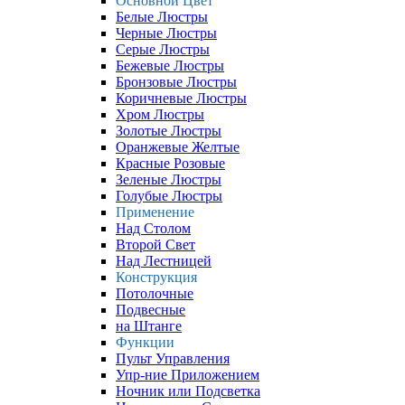
Основной Цвет
Белые Люстры
Черные Люстры
Серые Люстры
Бежевые Люстры
Бронзовые Люстры
Коричневые Люстры
Хром Люстры
Золотые Люстры
Оранжевые Желтые
Красные Розовые
Зеленые Люстры
Голубые Люстры
Применение
Над Столом
Второй Свет
Над Лестницей
Конструкция
Потолочные
Подвесные
на Штанге
Функции
Пульт Управления
Упр-ние Приложением
Ночник или Подсветка