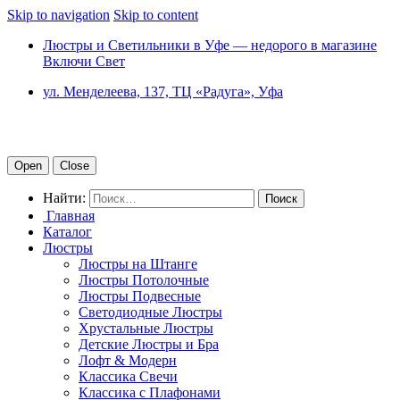
Skip to navigation
Skip to content
Люстры и Светильники в Уфе — недорого в магазине
Включи Свет
ул. Менделеева, 137, ТЦ «Радуга», Уфа
Open
Close
Найти:
Главная
Каталог
Люстры
Люстры на Штанге
Люстры Потолочные
Люстры Подвесные
Светодиодные Люстры
Хрустальные Люстры
Детские Люстры и Бра
Лофт & Модерн
Классика Свечи
Классика с Плафонами