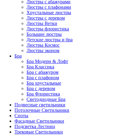
Люстры с абажурами
Люстры с плафонами
Хрустальные люстры
Люстры с деревом
Люстры Ветки
Люстры флористика
Большие люстры
Детские люстры и бра
Люстры Космос
Люстры эконом
Бра
Бра Модерн & Лофт
Бра Классика
Бра с абажуром
Бра с плафоном
Бра хрустальные
Бра с деревом
Бра Флористика
Светодиодные Бра
Подвесные светильники
Потолочные Светильники
Споты
Фасадные Светильники
Подсветка Лестниц
Трековые Светильники