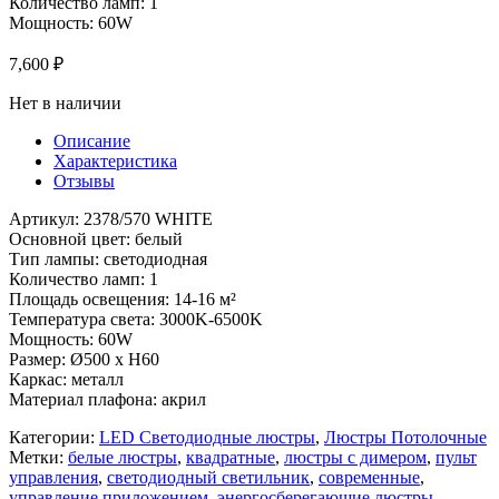
Количество ламп: 1
Мощность: 60W
7,600
₽
Нет в наличии
Описание
Характеристика
Отзывы
Артикул: 2378/570 WHITE
Основной цвет: белый
Тип лампы: светодиодная
Количество ламп: 1
Площадь освещения: 14-16 м²
Температура света: 3000K-6500K
Мощность: 60W
Размер: Ø500 x H60
Каркас: металл
Материал плафона: акрил
Категории:
LED Светодиодные люстры
,
Люстры Потолочные
Метки:
белые люстры
,
квадратные
,
люстры с димером
,
пульт
управления
,
светодиодный светильник
,
современные
,
управление приложением
,
энергосберегающие люстры