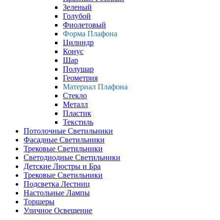
Зеленый
Голубой
Фиолетовый
Форма Плафона
Цилиндр
Конус
Шар
Полушар
Геометрия
Материал Плафона
Стекло
Металл
Пластик
Текстиль
Потолочные Светильники
Фасадные Светильники
Трековые Светильники
Светодиодные Светильники
Детские Люстры и Бра
Трековые Светильники
Подсветка Лестниц
Настольные Лампы
Торшеры
Уличное Освещение