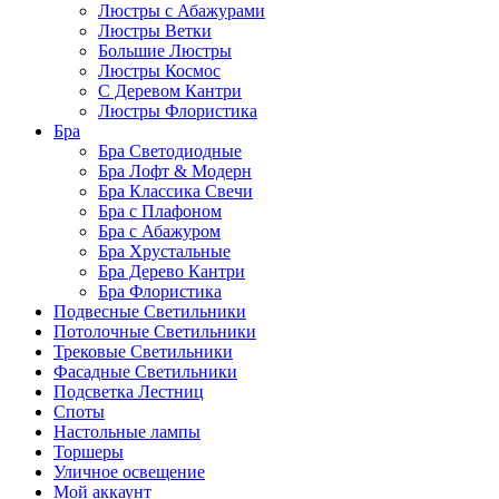
Люстры с Абажурами
Люстры Ветки
Большие Люстры
Люстры Космос
С Деревом Кантри
Люстры Флористика
Бра
Бра Светодиодные
Бра Лофт & Модерн
Бра Классика Свечи
Бра с Плафоном
Бра с Абажуром
Бра Хрустальные
Бра Дерево Кантри
Бра Флористика
Подвесные Светильники
Потолочные Светильники
Трековые Светильники
Фасадные Светильники
Подсветка Лестниц
Споты
Настольные лампы
Торшеры
Уличное освещение
Мой аккаунт