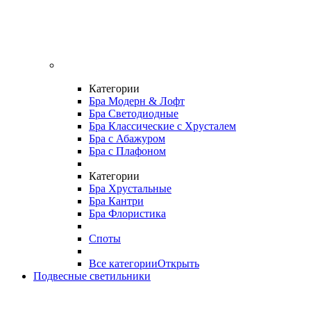
Категории
Бра Модерн & Лофт
Бра Светодиодные
Бра Классические с Хрусталем
Бра с Абажуром
Бра с Плафоном
Категории
Бра Хрустальные
Бра Кантри
Бра Флористика
Споты
Все категории
Открыть
Подвесные светильники