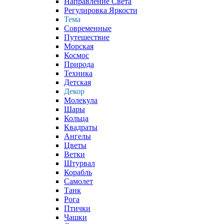
Направление Света
Регулировка Яркости
Тема
Современные
Путешествие
Морская
Космос
Природа
Техника
Детская
Декор
Молекула
Шары
Кольца
Квадраты
Ангелы
Цветы
Ветки
Штурвал
Корабль
Самолет
Танк
Рога
Птички
Чашки