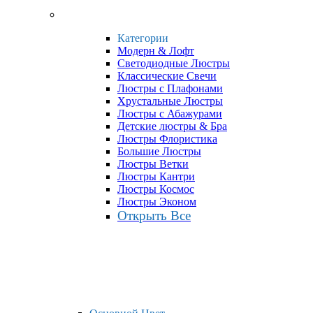
Категории
Модерн & Лофт
Светодиодные Люстры
Классические Свечи
Люстры с Плафонами
Хрустальные Люстры
Люстры с Абажурами
Детские люстры & Бра
Люстры Флористика
Большие Люстры
Люстры Ветки
Люстры Кантри
Люстры Космос
Люстры Эконом
Открыть Все