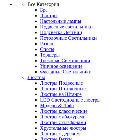
Все Категории
Бра
Люстры
Настольные лампы
Подвесные светильники
Подсветка Лестниц
Потолочные Светильники
Разное
Споты
Торшеры
Трековые Светильники
Уличное освещение
Фасадные Светильники
Люстры
Люстры Подвесные
Люстры Потолочные
Люстры на Штанге
LED Светодиодные люстры
Модерн & Лофт
Люстры классические
Люстры с абажурами
Люстры с плафонами
Хрустальные люстры
Люстры с деревом
Люстры Ветки