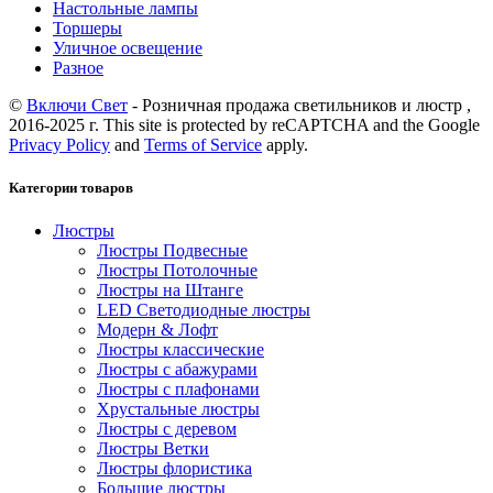
Настольные лампы
Торшеры
Уличное освещение
Разное
©
Включи Свет
- Розничная продажа светильников и люстр ,
2016-2025 г. This site is protected by reCAPTCHA and the Google
Privacy Policy
and
Terms of Service
apply.
Категории товаров
Люстры
Люстры Подвесные
Люстры Потолочные
Люстры на Штанге
LED Светодиодные люстры
Модерн & Лофт
Люстры классические
Люстры с абажурами
Люстры с плафонами
Хрустальные люстры
Люстры с деревом
Люстры Ветки
Люстры флористика
Большие люстры