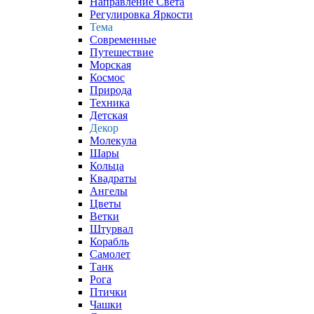
Направление Света
Регулировка Яркости
Тема
Современные
Путешествие
Морская
Космос
Природа
Техника
Детская
Декор
Молекула
Шары
Кольца
Квадраты
Ангелы
Цветы
Ветки
Штурвал
Корабль
Самолет
Танк
Рога
Птички
Чашки