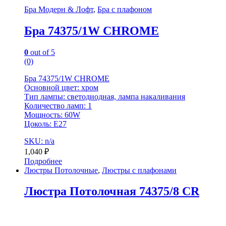
Бра Модерн & Лофт
,
Бра с плафоном
Бра 74375/1W CHROME
0
out of 5
(0)
Бра 74375/1W CHROME
Основной цвет: хром
Тип лампы: светодиодная, лампа накаливания
Количество ламп: 1
Мощность: 60W
Цоколь: E27
SKU: n/a
1,040
₽
Подробнее
Люстры Потолочные
,
Люстры с плафонами
Люстра Потолочная 74375/8 CR