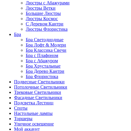
Люстры с Абажурами
Люстры Ветки
Большие Люстры
Люстры Космос
С Деревом Кантри
Люстры Флористика
Бра
Бра Светодиодные
Бра Лофт & Модерн
Бра Классика Свечи
Бра с Плафоном
Бра с Абажуром
Бра Хрустальные
Бра Дерево Кантри
Бра Флористика
Подвесные Светильники
Потолочные Светильники
Трековые Светильники
Фасадные Светильники
Подсветка Лестниц
Споты
Настольные лампы
Торшеры
Уличное освещение
Мой аккаунт