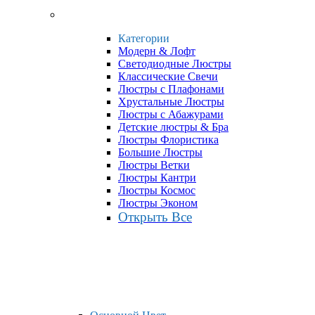
Категории
Модерн & Лофт
Светодиодные Люстры
Классические Свечи
Люстры с Плафонами
Хрустальные Люстры
Люстры с Абажурами
Детские люстры & Бра
Люстры Флористика
Большие Люстры
Люстры Ветки
Люстры Кантри
Люстры Космос
Люстры Эконом
Открыть Все