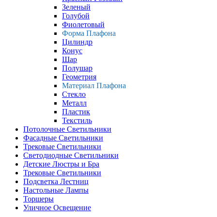
Зеленый
Голубой
Фиолетовый
Форма Плафона
Цилиндр
Конус
Шар
Полушар
Геометрия
Материал Плафона
Стекло
Металл
Пластик
Текстиль
Потолочные Светильники
Фасадные Светильники
Трековые Светильники
Светодиодные Светильники
Детские Люстры и Бра
Трековые Светильники
Подсветка Лестниц
Настольные Лампы
Торшеры
Уличное Освещение