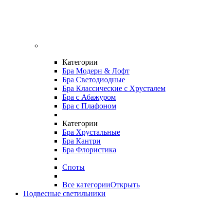
Категории
Бра Модерн & Лофт
Бра Светодиодные
Бра Классические с Хрусталем
Бра с Абажуром
Бра с Плафоном
Категории
Бра Хрустальные
Бра Кантри
Бра Флористика
Споты
Все категории
Открыть
Подвесные светильники