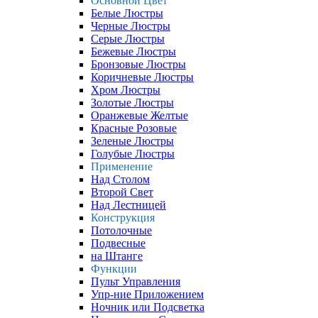
Основной Цвет
Белые Люстры
Черные Люстры
Серые Люстры
Бежевые Люстры
Бронзовые Люстры
Коричневые Люстры
Хром Люстры
Золотые Люстры
Оранжевые Желтые
Красные Розовые
Зеленые Люстры
Голубые Люстры
Применение
Над Столом
Второй Свет
Над Лестницей
Конструкция
Потолочные
Подвесные
на Штанге
Функции
Пульт Управления
Упр-ние Приложением
Ночник или Подсветка