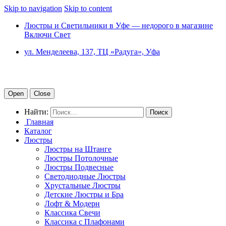
Skip to navigation
Skip to content
Люстры и Светильники в Уфе — недорого в магазине
Включи Свет
ул. Менделеева, 137, ТЦ «Радуга», Уфа
Open
Close
Найти:
Главная
Каталог
Люстры
Люстры на Штанге
Люстры Потолочные
Люстры Подвесные
Светодиодные Люстры
Хрустальные Люстры
Детские Люстры и Бра
Лофт & Модерн
Классика Свечи
Классика с Плафонами