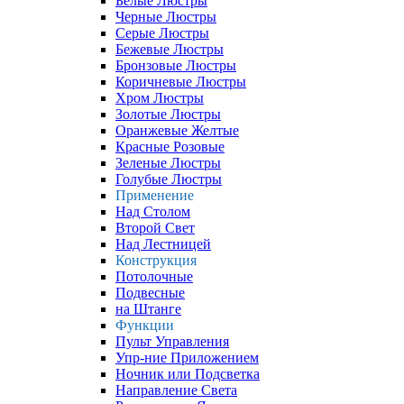
Белые Люстры
Черные Люстры
Серые Люстры
Бежевые Люстры
Бронзовые Люстры
Коричневые Люстры
Хром Люстры
Золотые Люстры
Оранжевые Желтые
Красные Розовые
Зеленые Люстры
Голубые Люстры
Применение
Над Столом
Второй Свет
Над Лестницей
Конструкция
Потолочные
Подвесные
на Штанге
Функции
Пульт Управления
Упр-ние Приложением
Ночник или Подсветка
Направление Света