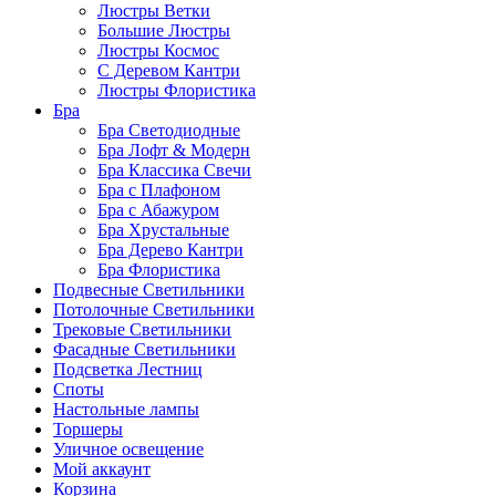
Люстры Ветки
Большие Люстры
Люстры Космос
С Деревом Кантри
Люстры Флористика
Бра
Бра Светодиодные
Бра Лофт & Модерн
Бра Классика Свечи
Бра с Плафоном
Бра с Абажуром
Бра Хрустальные
Бра Дерево Кантри
Бра Флористика
Подвесные Светильники
Потолочные Светильники
Трековые Светильники
Фасадные Светильники
Подсветка Лестниц
Споты
Настольные лампы
Торшеры
Уличное освещение
Мой аккаунт
Корзина