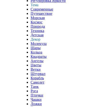
Регулировка Яркости
Тема
Современные
Путешествие
Морская
Космос
Природа
Техника
Детская
Декор
Молекула
Шары
Кольца
Квадраты
Ангелы
Цветы
Ветки
Штурвал
Корабль
Самолет
Танк
Рога
Птички
Чашки
Ложки