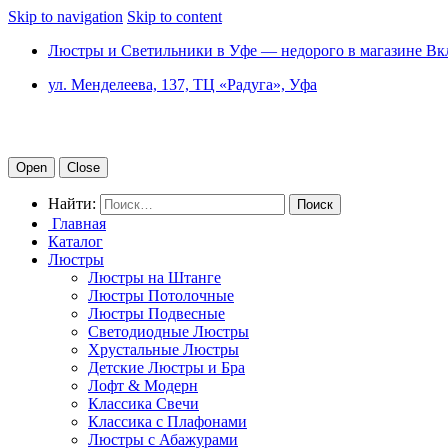
Skip to navigation
Skip to content
Люстры и Светильники в Уфе — недорого в магазине Вк
ул. Менделеева, 137, ТЦ «Радуга», Уфа
Open
Close
Найти:
Главная
Каталог
Люстры
Люстры на Штанге
Люстры Потолочные
Люстры Подвесные
Светодиодные Люстры
Хрустальные Люстры
Детские Люстры и Бра
Лофт & Модерн
Классика Свечи
Классика с Плафонами
Люстры с Абажурами