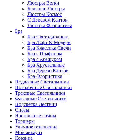
Люстры Ветки
Большие Люстры
Люстры Космос
С Деревом Кантри
Люстры Флористика
Бра
Бра Светодиодные
Бра Лофт & Модерн
Бра Классика Свечи
Бра с Плафоном
Бра с Абажуром
Бра Хрустальные
Бра Дерево Кантри
Бра Флористика
Подвесные Светильники
Потолочные Светильники
Трековые Светильники
Фасадные Светильники
Подсветка Лестниц
Споты
Настольные лампы
Торшеры
Уличное освещение
Мой аккаунт
Корзина