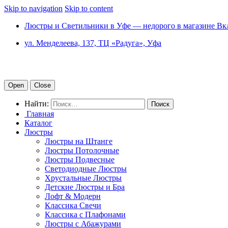
Skip to navigation
Skip to content
Люстры и Светильники в Уфе — недорого в магазине Вк
ул. Менделеева, 137, ТЦ «Радуга», Уфа
Open
Close
Найти:
Главная
Каталог
Люстры
Люстры на Штанге
Люстры Потолочные
Люстры Подвесные
Светодиодные Люстры
Хрустальные Люстры
Детские Люстры и Бра
Лофт & Модерн
Классика Свечи
Классика с Плафонами
Люстры с Абажурами