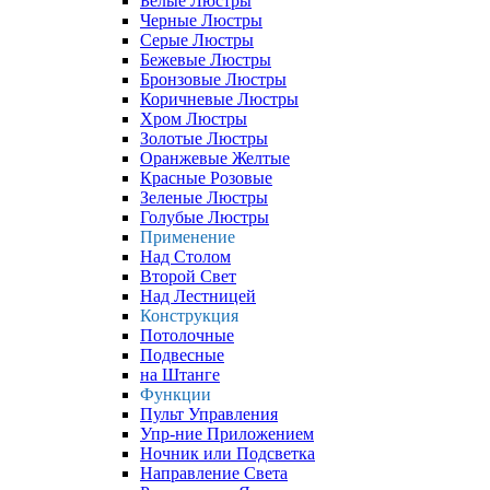
Белые Люстры
Черные Люстры
Серые Люстры
Бежевые Люстры
Бронзовые Люстры
Коричневые Люстры
Хром Люстры
Золотые Люстры
Оранжевые Желтые
Красные Розовые
Зеленые Люстры
Голубые Люстры
Применение
Над Столом
Второй Свет
Над Лестницей
Конструкция
Потолочные
Подвесные
на Штанге
Функции
Пульт Управления
Упр-ние Приложением
Ночник или Подсветка
Направление Света