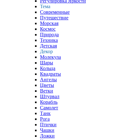
Регулировка Яркости
Тема
Современные
Путешествие
Морская
Космос
Природа
Техника
Детская
Декор
Молекула
Шары
Кольца
Квадраты
Ангелы
Цветы
Ветки
Штурвал
Корабль
Самолет
Танк
Рога
Птички
Чашки
Ложки