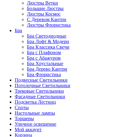
Люстры Ветки
Большие Люстры
Люстры Космос
С Деревом Кантри
Люстры Флористика
Бра
Бра Светодиодные
Бра Лофт & Модерн
Бра Классика Свечи
Бра с Плафоном
Бра с Абажуром
Бра Хрустальные
Бра Дерево Кантри
Бра Флористика
Подвесные Светильники
Потолочные Светильники
Трековые Светильники
Фасадные Светильники
Подсветка Лестниц
Споты
Настольные лампы
Торшеры
Уличное освещение
Мой аккаунт
Корзина