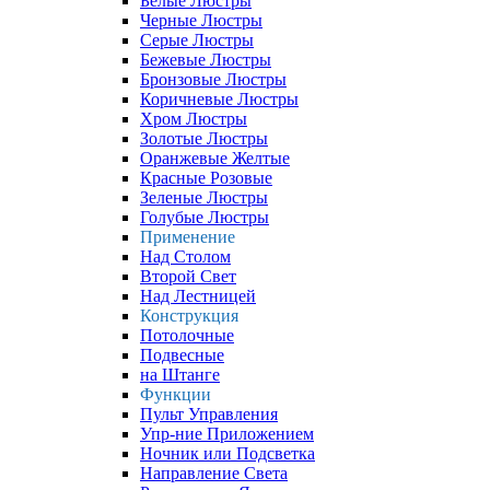
Белые Люстры
Черные Люстры
Серые Люстры
Бежевые Люстры
Бронзовые Люстры
Коричневые Люстры
Хром Люстры
Золотые Люстры
Оранжевые Желтые
Красные Розовые
Зеленые Люстры
Голубые Люстры
Применение
Над Столом
Второй Свет
Над Лестницей
Конструкция
Потолочные
Подвесные
на Штанге
Функции
Пульт Управления
Упр-ние Приложением
Ночник или Подсветка
Направление Света