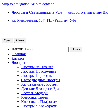
Skip to navigation
Skip to content
Люстры и Светильники в Уфе — недорого в магазине Вк
ул. Менделеева, 137, ТЦ «Радуга», Уфа
Open
Close
Найти:
Главная
Каталог
Люстры
Люстры на Штанге
Люстры Потолочные
Люстры Подвесные
Светодиодные Люстры
Хрустальные Люстры
Детские Люстры и Бра
Лофт & Модерн
Классика Свечи
Классика с Плафонами
Люстры с Абажурами