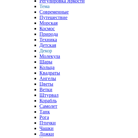
Регулировка Яркости
Тема
Современные
Путешествие
Морская
Космос
Природа
Техника
Детская
Декор
Молекула
Шары
Кольца
Квадраты
Ангелы
Цветы
Ветки
Штурвал
Корабль
Самолет
Танк
Рога
Птички
Чашки
Ложки