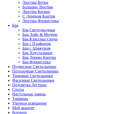
Люстры Ветки
Большие Люстры
Люстры Космос
С Деревом Кантри
Люстры Флористика
Бра
Бра Светодиодные
Бра Лофт & Модерн
Бра Классика Свечи
Бра с Плафоном
Бра с Абажуром
Бра Хрустальные
Бра Дерево Кантри
Бра Флористика
Подвесные Светильники
Потолочные Светильники
Трековые Светильники
Фасадные Светильники
Подсветка Лестниц
Споты
Настольные лампы
Торшеры
Уличное освещение
Мой аккаунт
Корзина