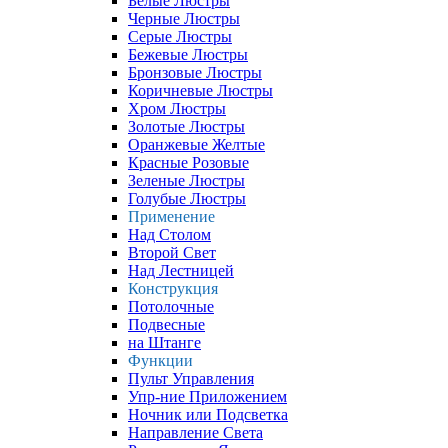
Белые Люстры
Черные Люстры
Серые Люстры
Бежевые Люстры
Бронзовые Люстры
Коричневые Люстры
Хром Люстры
Золотые Люстры
Оранжевые Желтые
Красные Розовые
Зеленые Люстры
Голубые Люстры
Применение
Над Столом
Второй Свет
Над Лестницей
Конструкция
Потолочные
Подвесные
на Штанге
Функции
Пульт Управления
Упр-ние Приложением
Ночник или Подсветка
Направление Света