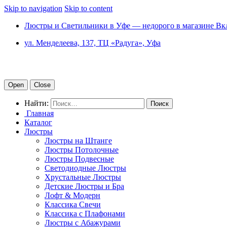
Skip to navigation
Skip to content
Люстры и Светильники в Уфе — недорого в магазине Вк
ул. Менделеева, 137, ТЦ «Радуга», Уфа
Open
Close
Найти:
Главная
Каталог
Люстры
Люстры на Штанге
Люстры Потолочные
Люстры Подвесные
Светодиодные Люстры
Хрустальные Люстры
Детские Люстры и Бра
Лофт & Модерн
Классика Свечи
Классика с Плафонами
Люстры с Абажурами