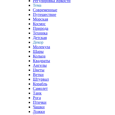
Регулировка Яркости
Тема
Современные
Путешествие
Морская
Космос
Природа
Техника
Детская
Декор
Молекула
Шары
Кольца
Квадраты
Ангелы
Цветы
Ветки
Штурвал
Корабль
Самолет
Танк
Рога
Птички
Чашки
Ложки