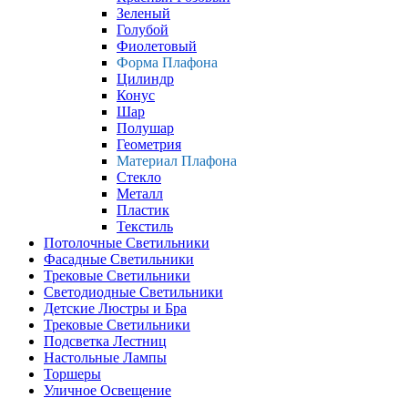
Зеленый
Голубой
Фиолетовый
Форма Плафона
Цилиндр
Конус
Шар
Полушар
Геометрия
Материал Плафона
Стекло
Металл
Пластик
Текстиль
Потолочные Светильники
Фасадные Светильники
Трековые Светильники
Светодиодные Светильники
Детские Люстры и Бра
Трековые Светильники
Подсветка Лестниц
Настольные Лампы
Торшеры
Уличное Освещение