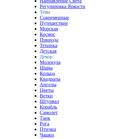
Направление Света
Регулировка Яркости
Тема
Современные
Путешествие
Морская
Космос
Природа
Техника
Детская
Декор
Молекула
Шары
Кольца
Квадраты
Ангелы
Цветы
Ветки
Штурвал
Корабль
Самолет
Танк
Рога
Птички
Чашки