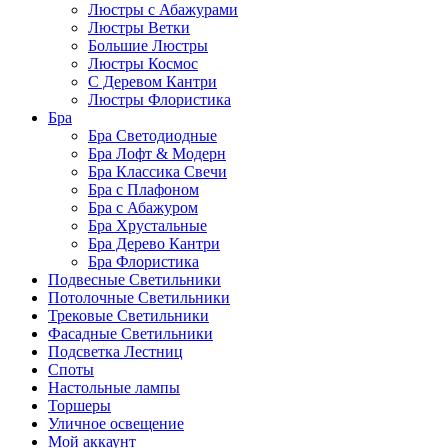
Люстры с Абажурами
Люстры Ветки
Большие Люстры
Люстры Космос
С Деревом Кантри
Люстры Флористика
Бра
Бра Светодиодные
Бра Лофт & Модерн
Бра Классика Свечи
Бра с Плафоном
Бра с Абажуром
Бра Хрустальные
Бра Дерево Кантри
Бра Флористика
Подвесные Светильники
Потолочные Светильники
Трековые Светильники
Фасадные Светильники
Подсветка Лестниц
Споты
Настольные лампы
Торшеры
Уличное освещение
Мой аккаунт