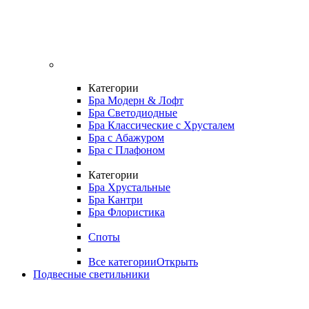
Категории
Бра Модерн & Лофт
Бра Светодиодные
Бра Классические с Хрусталем
Бра с Абажуром
Бра с Плафоном
Категории
Бра Хрустальные
Бра Кантри
Бра Флористика
Споты
Все категории
Открыть
Подвесные светильники