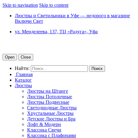
Skip to navigation
Skip to content
Люстры и Светильники в Уфе — недорого в магазине
Включи Свет
ул. Менделеева, 137, ТЦ «Радуга», Уфа
Open
Close
Найти:
Главная
Каталог
Люстры
Люстры на Штанге
Люстры Потолочные
Люстры Подвесные
Светодиодные Люстры
Хрустальные Люстры
Детские Люстры и Бра
Лофт & Модерн
Классика Свечи
Классика с Плафонами