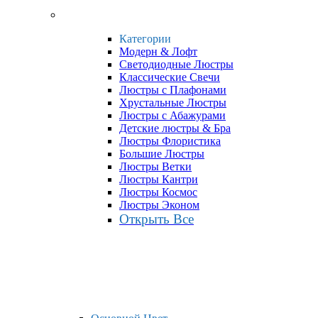
Категории
Модерн & Лофт
Светодиодные Люстры
Классические Свечи
Люстры с Плафонами
Хрустальные Люстры
Люстры с Абажурами
Детские люстры & Бра
Люстры Флористика
Большие Люстры
Люстры Ветки
Люстры Кантри
Люстры Космос
Люстры Эконом
Открыть Все