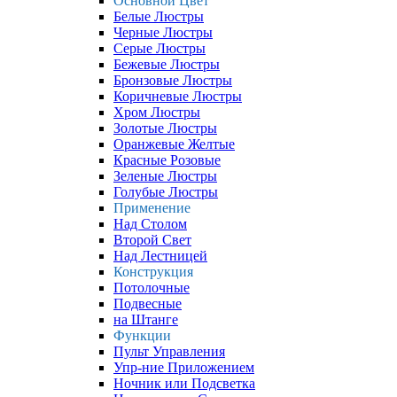
Основной Цвет
Белые Люстры
Черные Люстры
Серые Люстры
Бежевые Люстры
Бронзовые Люстры
Коричневые Люстры
Хром Люстры
Золотые Люстры
Оранжевые Желтые
Красные Розовые
Зеленые Люстры
Голубые Люстры
Применение
Над Столом
Второй Свет
Над Лестницей
Конструкция
Потолочные
Подвесные
на Штанге
Функции
Пульт Управления
Упр-ние Приложением
Ночник или Подсветка