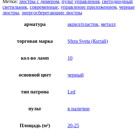
Метки:
люстры с димером
,
пульт управления
,
светодиодный
светильник
,
современные
,
управление приложением
,
черные
люстры
,
энергосберегающие люстры
арматура
акрил/пластик
,
металл
торговая марка
Sfera Sveta (Китай)
кол-во ламп
10
основной цвет
черный
тип патрона
Led
пульт
в наличии
Площадь (м²)
20-25