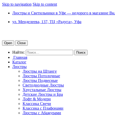
Skip to navigation
Skip to content
Люстры и Светильники в Уфе — недорого в магазине Вк
ул. Менделеева, 137, ТЦ «Радуга», Уфа
Open
Close
Найти:
Главная
Каталог
Люстры
Люстры на Штанге
Люстры Потолочные
Люстры Подвесные
Светодиодные Люстры
Хрустальные Люстры
Детские Люстры и Бра
Лофт & Модерн
Классика Свечи
Классика с Плафонами
Люстры с Абажурами