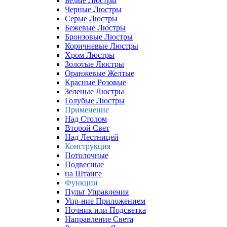
Белые Люстры
Черные Люстры
Серые Люстры
Бежевые Люстры
Бронзовые Люстры
Коричневые Люстры
Хром Люстры
Золотые Люстры
Оранжевые Желтые
Красные Розовые
Зеленые Люстры
Голубые Люстры
Применение
Над Столом
Второй Свет
Над Лестницей
Конструкция
Потолочные
Подвесные
на Штанге
Функции
Пульт Управления
Упр-ние Приложением
Ночник или Подсветка
Направление Света