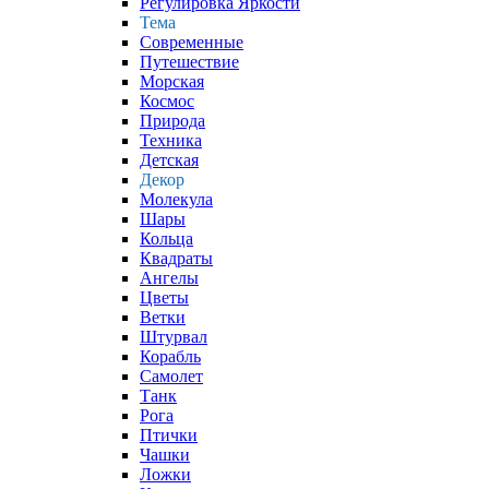
Регулировка Яркости
Тема
Современные
Путешествие
Морская
Космос
Природа
Техника
Детская
Декор
Молекула
Шары
Кольца
Квадраты
Ангелы
Цветы
Ветки
Штурвал
Корабль
Самолет
Танк
Рога
Птички
Чашки
Ложки