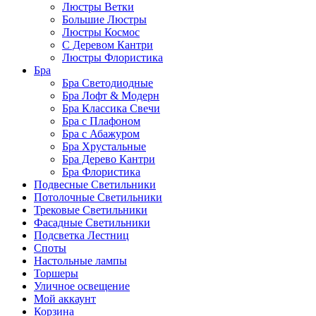
Люстры Ветки
Большие Люстры
Люстры Космос
С Деревом Кантри
Люстры Флористика
Бра
Бра Светодиодные
Бра Лофт & Модерн
Бра Классика Свечи
Бра с Плафоном
Бра с Абажуром
Бра Хрустальные
Бра Дерево Кантри
Бра Флористика
Подвесные Светильники
Потолочные Светильники
Трековые Светильники
Фасадные Светильники
Подсветка Лестниц
Споты
Настольные лампы
Торшеры
Уличное освещение
Мой аккаунт
Корзина