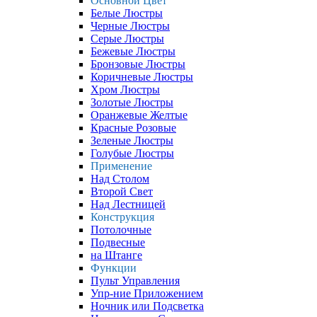
Основной Цвет
Белые Люстры
Черные Люстры
Серые Люстры
Бежевые Люстры
Бронзовые Люстры
Коричневые Люстры
Хром Люстры
Золотые Люстры
Оранжевые Желтые
Красные Розовые
Зеленые Люстры
Голубые Люстры
Применение
Над Столом
Второй Свет
Над Лестницей
Конструкция
Потолочные
Подвесные
на Штанге
Функции
Пульт Управления
Упр-ние Приложением
Ночник или Подсветка