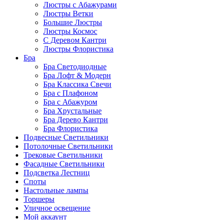
Люстры с Абажурами
Люстры Ветки
Большие Люстры
Люстры Космос
С Деревом Кантри
Люстры Флористика
Бра
Бра Светодиодные
Бра Лофт & Модерн
Бра Классика Свечи
Бра с Плафоном
Бра с Абажуром
Бра Хрустальные
Бра Дерево Кантри
Бра Флористика
Подвесные Светильники
Потолочные Светильники
Трековые Светильники
Фасадные Светильники
Подсветка Лестниц
Споты
Настольные лампы
Торшеры
Уличное освещение
Мой аккаунт