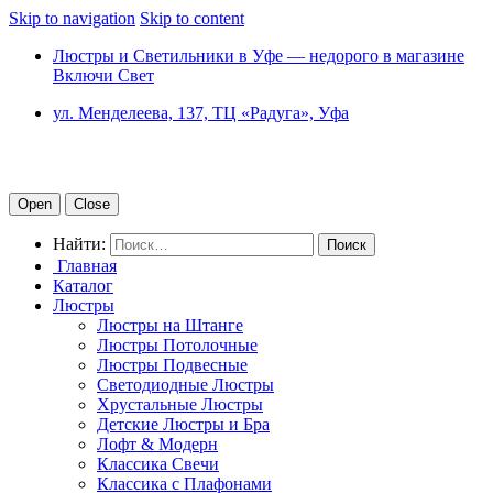
Skip to navigation
Skip to content
Люстры и Светильники в Уфе — недорого в магазине
Включи Свет
ул. Менделеева, 137, ТЦ «Радуга», Уфа
Open
Close
Найти:
Главная
Каталог
Люстры
Люстры на Штанге
Люстры Потолочные
Люстры Подвесные
Светодиодные Люстры
Хрустальные Люстры
Детские Люстры и Бра
Лофт & Модерн
Классика Свечи
Классика с Плафонами