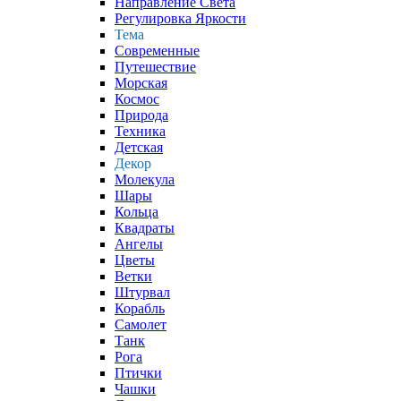
Направление Света
Регулировка Яркости
Тема
Современные
Путешествие
Морская
Космос
Природа
Техника
Детская
Декор
Молекула
Шары
Кольца
Квадраты
Ангелы
Цветы
Ветки
Штурвал
Корабль
Самолет
Танк
Рога
Птички
Чашки