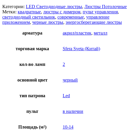
Категории:
LED Светодиодные люстры
,
Люстры Потолочные
Метки:
квадратные
,
люстры с димером
,
пульт управления
,
светодиодный светильник
,
современные
,
управление
приложением
,
черные люстры
,
энергосберегающие люстры
арматура
акрил/пластик
,
металл
торговая марка
Sfera Sveta (Китай)
кол-во ламп
2
основной цвет
черный
тип патрона
Led
пульт
в наличии
Площадь (м²)
10-14