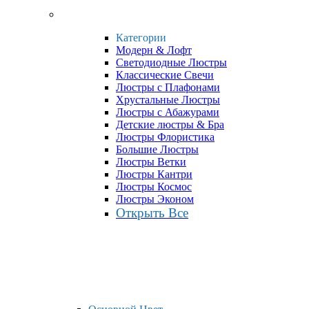
Категории
Модерн & Лофт
Светодиодные Люстры
Классические Свечи
Люстры с Плафонами
Хрустальные Люстры
Люстры с Абажурами
Детские люстры & Бра
Люстры Флористика
Большие Люстры
Люстры Ветки
Люстры Кантри
Люстры Космос
Люстры Эконом
Открыть Все