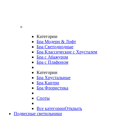
Категории
Бра Модерн & Лофт
Бра Светодиодные
Бра Классические с Хрусталем
Бра с Абажуром
Бра с Плафоном
Категории
Бра Хрустальные
Бра Кантри
Бра Флористика
Споты
Все категории
Открыть
Подвесные светильники