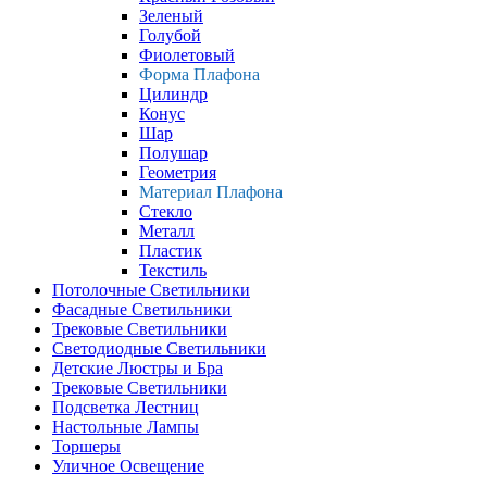
Зеленый
Голубой
Фиолетовый
Форма Плафона
Цилиндр
Конус
Шар
Полушар
Геометрия
Материал Плафона
Стекло
Металл
Пластик
Текстиль
Потолочные Светильники
Фасадные Светильники
Трековые Светильники
Светодиодные Светильники
Детские Люстры и Бра
Трековые Светильники
Подсветка Лестниц
Настольные Лампы
Торшеры
Уличное Освещение