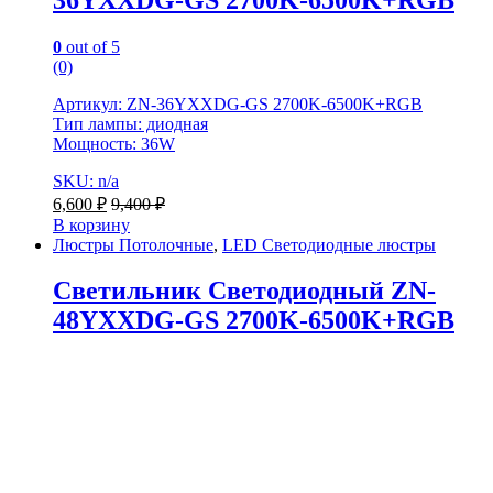
0
out of 5
(0)
Артикул: ZN-36YXXDG-GS 2700K-6500K+RGB
Тип лампы: диодная
Мощность: 36W
SKU: n/a
6,600
₽
9,400
₽
В корзину
Люстры Потолочные
,
LED Светодиодные люстры
Светильник Светодиодный ZN-
48YXXDG-GS 2700K-6500K+RGB