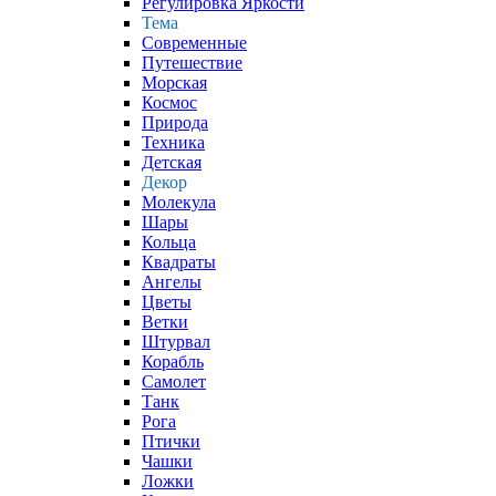
Регулировка Яркости
Тема
Современные
Путешествие
Морская
Космос
Природа
Техника
Детская
Декор
Молекула
Шары
Кольца
Квадраты
Ангелы
Цветы
Ветки
Штурвал
Корабль
Самолет
Танк
Рога
Птички
Чашки
Ложки