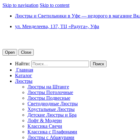
Skip to navigation
Skip to content
Люстры и Светильники в Уфе — недорого в магазине Вк
ул. Менделеева, 137, ТЦ «Радуга», Уфа
Open
Close
Найти:
Главная
Каталог
Люстры
Люстры на Штанге
Люстры Потолочные
Люстры Подвесные
Светодиодные Люстры
Хрустальные Люстры
Детские Люстры и Бра
Лофт & Модерн
Классика Свечи
Классика с Плафонами
Люстры с Абажурами