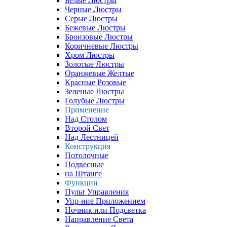
Белые Люстры
Черные Люстры
Серые Люстры
Бежевые Люстры
Бронзовые Люстры
Коричневые Люстры
Хром Люстры
Золотые Люстры
Оранжевые Желтые
Красные Розовые
Зеленые Люстры
Голубые Люстры
Применение
Над Столом
Второй Свет
Над Лестницей
Конструкция
Потолочные
Подвесные
на Штанге
Функции
Пульт Управления
Упр-ние Приложением
Ночник или Подсветка
Направление Света