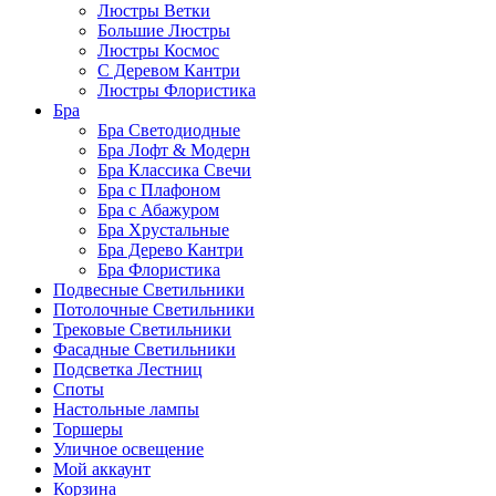
Люстры Ветки
Большие Люстры
Люстры Космос
С Деревом Кантри
Люстры Флористика
Бра
Бра Светодиодные
Бра Лофт & Модерн
Бра Классика Свечи
Бра с Плафоном
Бра с Абажуром
Бра Хрустальные
Бра Дерево Кантри
Бра Флористика
Подвесные Светильники
Потолочные Светильники
Трековые Светильники
Фасадные Светильники
Подсветка Лестниц
Споты
Настольные лампы
Торшеры
Уличное освещение
Мой аккаунт
Корзина