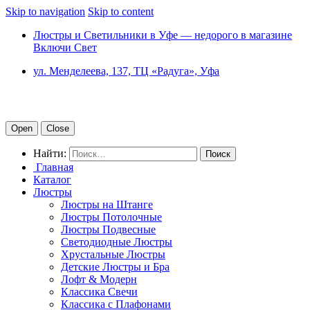
Skip to navigation
Skip to content
Люстры и Светильники в Уфе — недорого в магазине
Включи Свет
ул. Менделеева, 137, ТЦ «Радуга», Уфа
Open
Close
Найти:
Главная
Каталог
Люстры
Люстры на Штанге
Люстры Потолочные
Люстры Подвесные
Светодиодные Люстры
Хрустальные Люстры
Детские Люстры и Бра
Лофт & Модерн
Классика Свечи
Классика с Плафонами