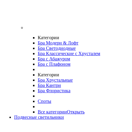
Категории
Бра Модерн & Лофт
Бра Светодиодные
Бра Классические с Хрусталем
Бра с Абажуром
Бра с Плафоном
Категории
Бра Хрустальные
Бра Кантри
Бра Флористика
Споты
Все категории
Открыть
Подвесные светильники