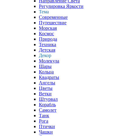
Направление Света
Регулировка Яркости
Тема
Современные
Путешествие
Морская
Космос
Природа
Техника
Детская
Декор
Молекула
Шары
Кольца
Квадраты
Ангелы
Цветы
Ветки
Штурвал
Корабль
Самолет
Танк
Рога
Птички
Чашки