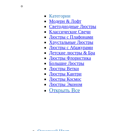
Категории
Модерн & Лофт
Светодиодные Люстры
Классические Свечи
Люстры с Плафонами
Хрустальные Люстры
Люстры с Абажурами
Детские люстры & Бра
Люстры Флористика
Большие Люстры
Люстры Ветки
Люстры Кантри
Люстры Космос
Люстры Эконом
Открыть Все