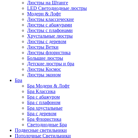
Люстры на Штанге
LED Светодиодные люстры
Модерн & Лофт
Люстры классические
Люстры с абажурами
Люстры с плафонами
Хрустальные люстры
Люстры с деревом
Люстры Ветки
Люстры флористика
Большие люстры
Детские люстры и бра
Люстры Космос
Люстры эконом
Бра
Бра Модерн & Лофт
Бра Классика
Бра с абажуром
Бра с плафоном
Бра хрустальные
Бра с деревом
Бра Флористика
Светодиодные Бра
Подвесные светильники
Потолочные Светильники