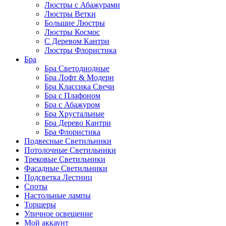
Люстры с Абажурами
Люстры Ветки
Большие Люстры
Люстры Космос
С Деревом Кантри
Люстры Флористика
Бра
Бра Светодиодные
Бра Лофт & Модерн
Бра Классика Свечи
Бра с Плафоном
Бра с Абажуром
Бра Хрустальные
Бра Дерево Кантри
Бра Флористика
Подвесные Светильники
Потолочные Светильники
Трековые Светильники
Фасадные Светильники
Подсветка Лестниц
Споты
Настольные лампы
Торшеры
Уличное освещение
Мой аккаунт