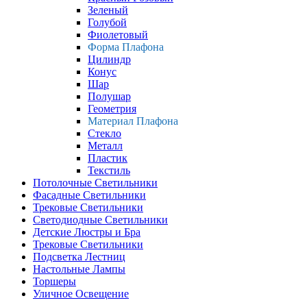
Зеленый
Голубой
Фиолетовый
Форма Плафона
Цилиндр
Конус
Шар
Полушар
Геометрия
Материал Плафона
Стекло
Металл
Пластик
Текстиль
Потолочные Светильники
Фасадные Светильники
Трековые Светильники
Светодиодные Светильники
Детские Люстры и Бра
Трековые Светильники
Подсветка Лестниц
Настольные Лампы
Торшеры
Уличное Освещение