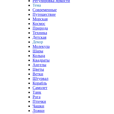
Регулировка Яркости
Тема
Современные
Путешествие
Морская
Космос
Природа
Техника
Детская
Декор
Молекула
Шары
Кольца
Квадраты
Ангелы
Цветы
Ветки
Штурвал
Корабль
Самолет
Танк
Рога
Птички
Чашки
Ложки