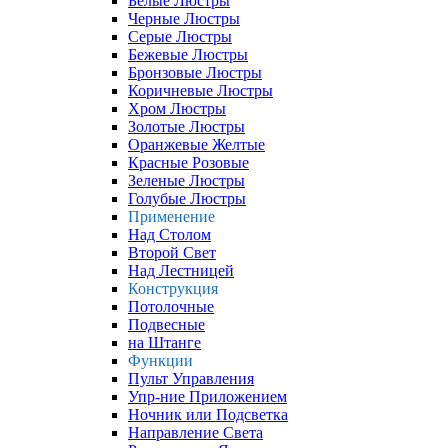
Белые Люстры
Черные Люстры
Серые Люстры
Бежевые Люстры
Бронзовые Люстры
Коричневые Люстры
Хром Люстры
Золотые Люстры
Оранжевые Желтые
Красные Розовые
Зеленые Люстры
Голубые Люстры
Применение
Над Столом
Второй Свет
Над Лестницей
Конструкция
Потолочные
Подвесные
на Штанге
Функции
Пульт Управления
Упр-ние Приложением
Ночник или Подсветка
Направление Света