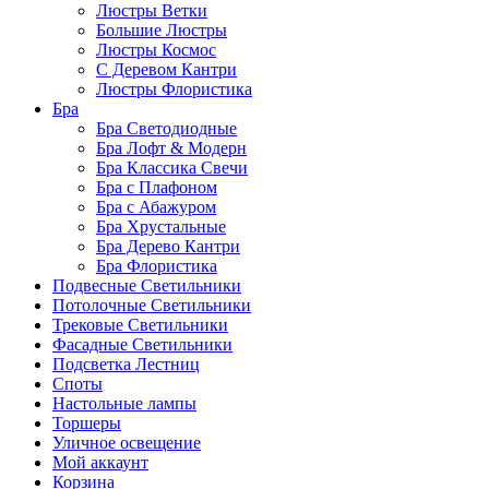
Люстры Ветки
Большие Люстры
Люстры Космос
С Деревом Кантри
Люстры Флористика
Бра
Бра Светодиодные
Бра Лофт & Модерн
Бра Классика Свечи
Бра с Плафоном
Бра с Абажуром
Бра Хрустальные
Бра Дерево Кантри
Бра Флористика
Подвесные Светильники
Потолочные Светильники
Трековые Светильники
Фасадные Светильники
Подсветка Лестниц
Споты
Настольные лампы
Торшеры
Уличное освещение
Мой аккаунт
Корзина