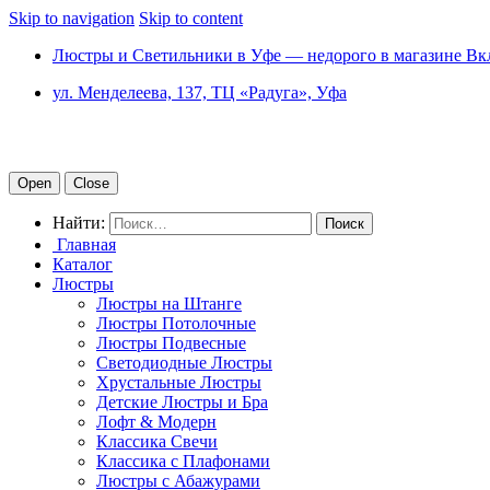
Skip to navigation
Skip to content
Люстры и Светильники в Уфе — недорого в магазине Вк
ул. Менделеева, 137, ТЦ «Радуга», Уфа
Open
Close
Найти:
Главная
Каталог
Люстры
Люстры на Штанге
Люстры Потолочные
Люстры Подвесные
Светодиодные Люстры
Хрустальные Люстры
Детские Люстры и Бра
Лофт & Модерн
Классика Свечи
Классика с Плафонами
Люстры с Абажурами