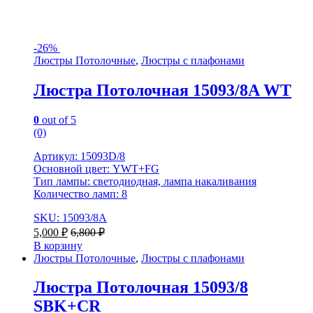
-
26%
Люстры Потолочные
,
Люстры с плафонами
Люстра Потолочная 15093/8A WT
0
out of 5
(0)
Артикул: 15093D/8
Основной цвет: YWT+FG
Тип лампы: светодиодная, лампа накаливания
Количество ламп: 8
SKU: 15093/8A
5,000
₽
6,800
₽
В корзину
Люстры Потолочные
,
Люстры с плафонами
Люстра Потолочная 15093/8
SBK+CR