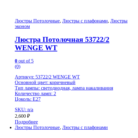
Люстры Потолочные
,
Люстры с плафонами
,
Люстры
эконом
Люстра Потолочная 53722/2
WENGE WT
0
out of 5
(0)
Артикул: 53722/2 WENGE WT
Основной цвет: коричневый
Тип лампы: светодиодная, лампа накаливания
Количество ламп: 2
Цоколь: E27
SKU: n/a
2,600
₽
Подробнее
Люстры Потолочные
,
Люстры с плафонами