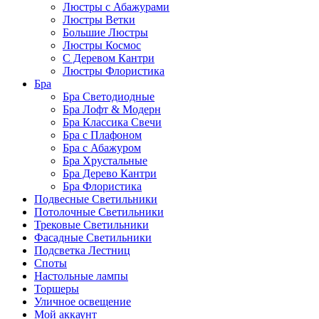
Люстры с Абажурами
Люстры Ветки
Большие Люстры
Люстры Космос
С Деревом Кантри
Люстры Флористика
Бра
Бра Светодиодные
Бра Лофт & Модерн
Бра Классика Свечи
Бра с Плафоном
Бра с Абажуром
Бра Хрустальные
Бра Дерево Кантри
Бра Флористика
Подвесные Светильники
Потолочные Светильники
Трековые Светильники
Фасадные Светильники
Подсветка Лестниц
Споты
Настольные лампы
Торшеры
Уличное освещение
Мой аккаунт