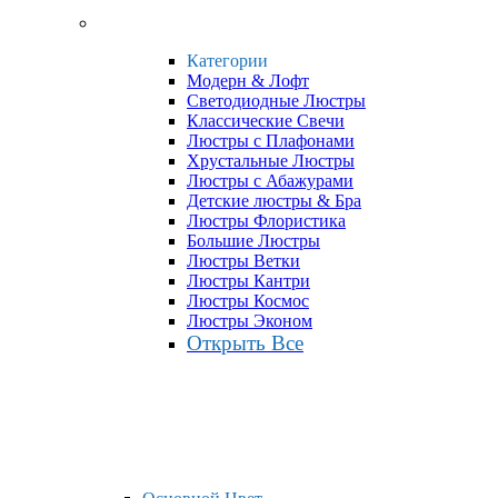
Категории
Модерн & Лофт
Светодиодные Люстры
Классические Свечи
Люстры с Плафонами
Хрустальные Люстры
Люстры с Абажурами
Детские люстры & Бра
Люстры Флористика
Большие Люстры
Люстры Ветки
Люстры Кантри
Люстры Космос
Люстры Эконом
Открыть Все