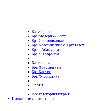
Категории
Бра Модерн & Лофт
Бра Светодиодные
Бра Классические с Хрусталем
Бра с Абажуром
Бра с Плафоном
Категории
Бра Хрустальные
Бра Кантри
Бра Флористика
Споты
Все категории
Открыть
Подвесные светильники