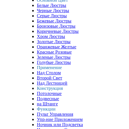
Основной Цвет
Белые Люстры
Черные Люстры
Серые Люстры
Бежевые Люстры
Бронзовые Люстры
Коричневые Люстры
Хром Люстры
Золотые Люстры
Оранжевые Желтые
Красные Розовые
Зеленые Люстры
Голубые Люстры
Применение
Над Столом
Второй Свет
Над Лестницей
Конструкция
Потолочные
Подвесные
на Штанге
Функции
Пульт Управления
Упр-ние Приложением
Ночник или Подсветка