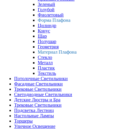
Зеленый
Голубой
Фиолетовый
Форма Плафона
Цилиндр
Конус
Шар
Полушар
Геометрия
Материал Плафона
Стекло
Металл
Пластик
Текстиль
Потолочные Светильники
Фасадные Светильники
Трековые Светильники
Светодиодные Светильники
Детские Люстры и Бра
Трековые Светильники
Подсветка Лестниц
Настольные Лампы
Торшеры
Уличное Освещение