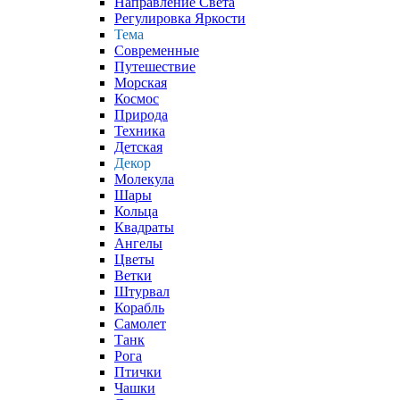
Направление Света
Регулировка Яркости
Тема
Современные
Путешествие
Морская
Космос
Природа
Техника
Детская
Декор
Молекула
Шары
Кольца
Квадраты
Ангелы
Цветы
Ветки
Штурвал
Корабль
Самолет
Танк
Рога
Птички
Чашки