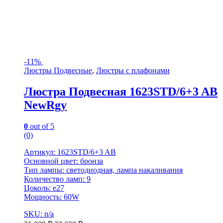
-
11%
Люстры Подвесные
,
Люстры с плафонами
Люстра Подвесная 1623STD/6+3 AB
NewRgy
0
out of 5
(0)
Артикул: 1623STD/6+3 AB
Основной цвет: бронза
Тип лампы: светодиодная, лампа накаливания
Количество ламп: 9
Цоколь: е27
Мощность: 60W
SKU: n/a