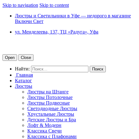
Skip to navigation
Skip to content
Люстры и Светильники в Уфе — недорого в магазине
Включи Свет
ул. Менделеева, 137, ТЦ «Радуга», Уфа
Open
Close
Найти:
Главная
Каталог
Люстры
Люстры на Штанге
Люстры Потолочные
Люстры Подвесные
Светодиодные Люстры
Хрустальные Люстры
Детские Люстры и Бра
Лофт & Модерн
Классика Свечи
Классика с Плафонами