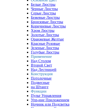
Основной Цвет
Белые Люстры
Черные Люстры
Серые Люстры
Бежевые Люстры
Бронзовые Люстры
Коричневые Люстры
Хром Люстры
Золотые Люстры
Оранжевые Желтые
Красные Розовые
Зеленые Люстры
Голубые Люстры
Применение
Над Столом
Второй Свет
Над Лестницей
Конструкция
Потолочные
Подвесные
на Штанге
Функции
Пульт Управления
Упр-ние Приложением
Ночник или Подсветка