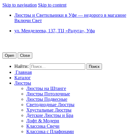
Skip to navigation
Skip to content
Люстры и Светильники в Уфе — недорого в магазине
Включи Свет
ул. Менделеева, 137, ТЦ «Радуга», Уфа
Open
Close
Найти:
Главная
Каталог
Люстры
Люстры на Штанге
Люстры Потолочные
Люстры Подвесные
Светодиодные Люстры
Хрустальные Люстры
Детские Люстры и Бра
Лофт & Модерн
Классика Свечи
Классика с Плафонами