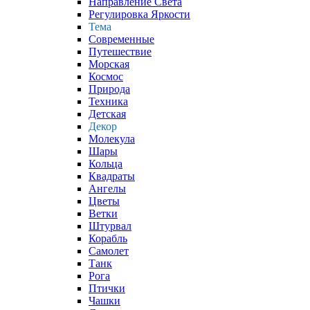
Направление Света
Регулировка Яркости
Тема
Современные
Путешествие
Морская
Космос
Природа
Техника
Детская
Декор
Молекула
Шары
Кольца
Квадраты
Ангелы
Цветы
Ветки
Штурвал
Корабль
Самолет
Танк
Рога
Птички
Чашки