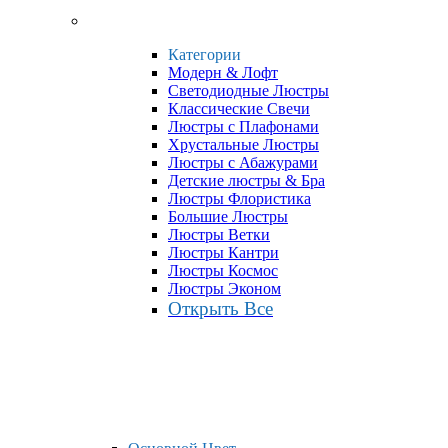
Категории
Модерн & Лофт
Светодиодные Люстры
Классические Свечи
Люстры с Плафонами
Хрустальные Люстры
Люстры с Абажурами
Детские люстры & Бра
Люстры Флористика
Большие Люстры
Люстры Ветки
Люстры Кантри
Люстры Космос
Люстры Эконом
Открыть Все