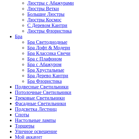
Люстры с Абажурами
Люстры Ветки
Большие Люстры
Люстры Космос
С Деревом Кантри
Люстры Флористика
Бра
Бра Светодиодные
Бра Лофт & Модерн
Бра Классика Свечи
Бра с Плафоном
Бра с Абажуром
Бра Хрустальные
Бра Дерево Кантри
Бра Флористика
Подвесные Светильники
Потолочные Светильники
Трековые Светильники
Фасадные Светильники
Подсветка Лестниц
Споты
Настольные лампы
Торшеры
Уличное освещение
Мой аккаунт