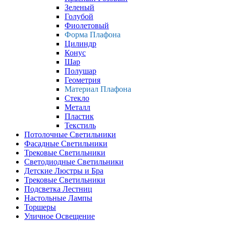
Зеленый
Голубой
Фиолетовый
Форма Плафона
Цилиндр
Конус
Шар
Полушар
Геометрия
Материал Плафона
Стекло
Металл
Пластик
Текстиль
Потолочные Светильники
Фасадные Светильники
Трековые Светильники
Светодиодные Светильники
Детские Люстры и Бра
Трековые Светильники
Подсветка Лестниц
Настольные Лампы
Торшеры
Уличное Освещение