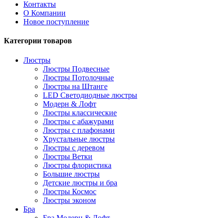
Контакты
О Компании
Новое поступление
Категории товаров
Люстры
Люстры Подвесные
Люстры Потолочные
Люстры на Штанге
LED Светодиодные люстры
Модерн & Лофт
Люстры классические
Люстры с абажурами
Люстры с плафонами
Хрустальные люстры
Люстры с деревом
Люстры Ветки
Люстры флористика
Большие люстры
Детские люстры и бра
Люстры Космос
Люстры эконом
Бра
Бра Модерн & Лофт