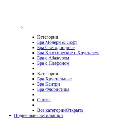
Категории
Бра Модерн & Лофт
Бра Светодиодные
Бра Классические с Хрусталем
Бра с Абажуром
Бра с Плафоном
Категории
Бра Хрустальные
Бра Кантри
Бра Флористика
Споты
Все категории
Открыть
Подвесные светильники