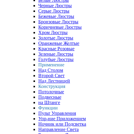
Белые Люстры
Черные Люстры
Серые Люстры
Бежевые Люстры
Бронзовые Люстры
Коричневые Люстры
Хром Люстры
Золотые Люстры
Оранжевые Желтые
Красные Розовые
Зеленые Люстры
Голубые Люстры
Применение
Над Столом
Второй Свет
Над Лестницей
Конструкция
Потолочные
Подвесные
на Штанге
Функции
Пульт Управления
Упр-ние Приложением
Ночник или Подсветка
Направление Света