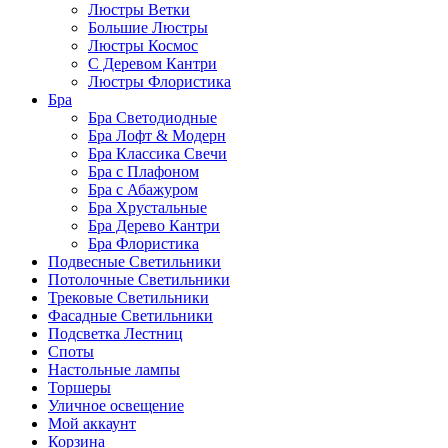
Люстры Ветки
Большие Люстры
Люстры Космос
С Деревом Кантри
Люстры Флористика
Бра
Бра Светодиодные
Бра Лофт & Модерн
Бра Классика Свечи
Бра с Плафоном
Бра с Абажуром
Бра Хрустальные
Бра Дерево Кантри
Бра Флористика
Подвесные Светильники
Потолочные Светильники
Трековые Светильники
Фасадные Светильники
Подсветка Лестниц
Споты
Настольные лампы
Торшеры
Уличное освещение
Мой аккаунт
Корзина