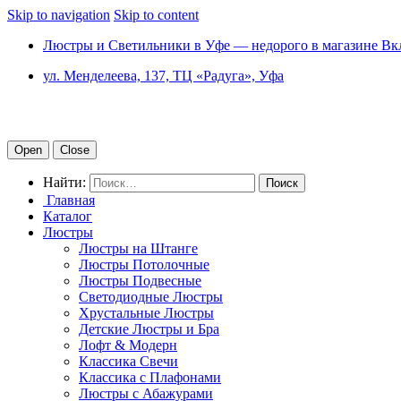
Skip to navigation
Skip to content
Люстры и Светильники в Уфе — недорого в магазине Вк
ул. Менделеева, 137, ТЦ «Радуга», Уфа
Open
Close
Найти:
Главная
Каталог
Люстры
Люстры на Штанге
Люстры Потолочные
Люстры Подвесные
Светодиодные Люстры
Хрустальные Люстры
Детские Люстры и Бра
Лофт & Модерн
Классика Свечи
Классика с Плафонами
Люстры с Абажурами