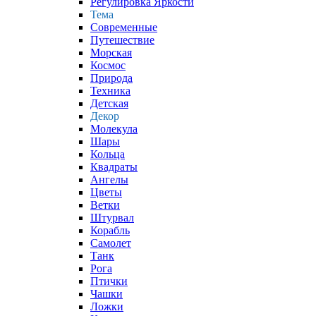
Регулировка Яркости
Тема
Современные
Путешествие
Морская
Космос
Природа
Техника
Детская
Декор
Молекула
Шары
Кольца
Квадраты
Ангелы
Цветы
Ветки
Штурвал
Корабль
Самолет
Танк
Рога
Птички
Чашки
Ложки