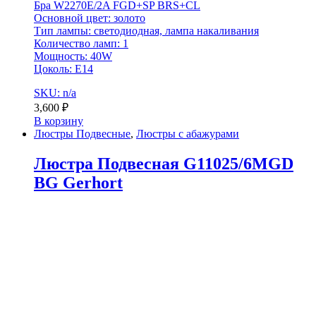
Бра W2270E/2A FGD+SP BRS+CL
Основной цвет: золото
Тип лампы: светодиодная, лампа накаливания
Количество ламп: 1
Мощность: 40W
Цоколь: Е14
SKU: n/a
3,600
₽
В корзину
Люстры Подвесные
,
Люстры с абажурами
Люстра Подвесная G11025/6MGD
BG Gerhort