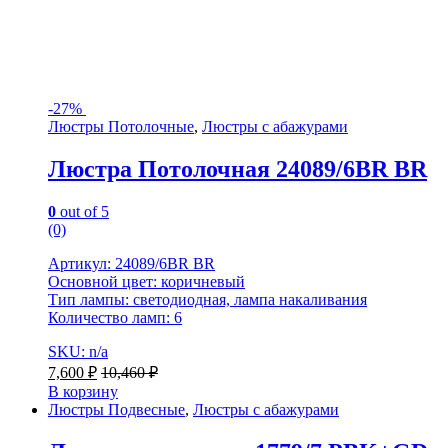
-
27%
Люстры Потолочные
,
Люстры с абажурами
Люстра Потолочная 24089/6BR BR
0
out of 5
(0)
Артикул: 24089/6BR BR
Основной цвет: коричневый
Тип лампы: светодиодная, лампа накаливания
Количество ламп: 6
SKU: n/a
7,600
₽
10,460
₽
В корзину
Люстры Подвесные
,
Люстры с абажурами