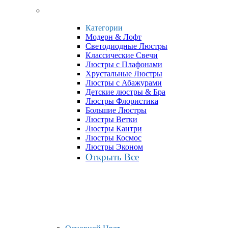
Категории
Модерн & Лофт
Светодиодные Люстры
Классические Свечи
Люстры с Плафонами
Хрустальные Люстры
Люстры с Абажурами
Детские люстры & Бра
Люстры Флористика
Большие Люстры
Люстры Ветки
Люстры Кантри
Люстры Космос
Люстры Эконом
Открыть Все