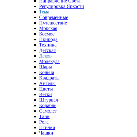
Направление Света
Регулировка Яркости
Тема
Современные
Путешествие
Морская
Космос
Природа
Техника
Детская
Декор
Молекула
Шары
Кольца
Квадраты
Ангелы
Цветы
Ветки
Штурвал
Корабль
Самолет
Танк
Рога
Птички
Чашки