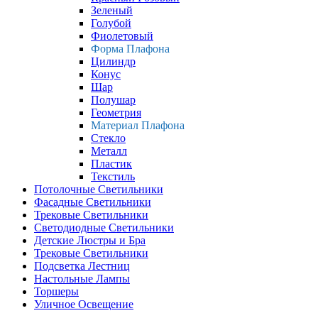
Зеленый
Голубой
Фиолетовый
Форма Плафона
Цилиндр
Конус
Шар
Полушар
Геометрия
Материал Плафона
Стекло
Металл
Пластик
Текстиль
Потолочные Светильники
Фасадные Светильники
Трековые Светильники
Светодиодные Светильники
Детские Люстры и Бра
Трековые Светильники
Подсветка Лестниц
Настольные Лампы
Торшеры
Уличное Освещение