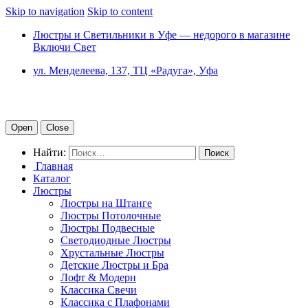
Skip to navigation
Skip to content
Люстры и Светильники в Уфе — недорого в магазине
Включи Свет
ул. Менделеева, 137, ТЦ «Радуга», Уфа
Open
Close
Найти:
Главная
Каталог
Люстры
Люстры на Штанге
Люстры Потолочные
Люстры Подвесные
Светодиодные Люстры
Хрустальные Люстры
Детские Люстры и Бра
Лофт & Модерн
Классика Свечи
Классика с Плафонами