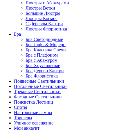
Люстры с Абажурами
Люстры Ветки
Большие Люстры
Люстры Космос
С Деревом Кантри
Люстры Флористика
Бра
Бра Светодиодные
Бра Лофт & Модерн
Бра Классика Свечи
Бра с Плафоном
Бра с Абажуром
Бра Хрустальные
Бра Дерево Кантри
Бра Флористика
Подвесные Светильники
Потолочные Светильники
Трековые Светильники
Фасадные Светильники
Подсветка Лестниц
Споты
Настольные лампы
Торшеры
Уличное освещение
Мой аккаунт