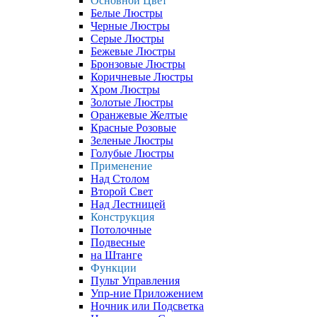
Основной Цвет
Белые Люстры
Черные Люстры
Серые Люстры
Бежевые Люстры
Бронзовые Люстры
Коричневые Люстры
Хром Люстры
Золотые Люстры
Оранжевые Желтые
Красные Розовые
Зеленые Люстры
Голубые Люстры
Применение
Над Столом
Второй Свет
Над Лестницей
Конструкция
Потолочные
Подвесные
на Штанге
Функции
Пульт Управления
Упр-ние Приложением
Ночник или Подсветка