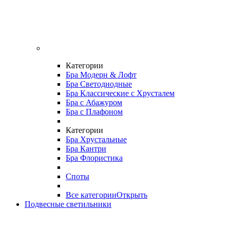
Категории
Бра Модерн & Лофт
Бра Светодиодные
Бра Классические с Хрусталем
Бра с Абажуром
Бра с Плафоном
Категории
Бра Хрустальные
Бра Кантри
Бра Флористика
Споты
Все категории
Открыть
Подвесные светильники