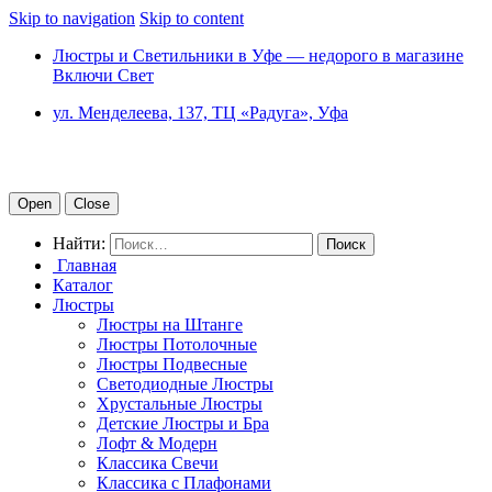
Skip to navigation
Skip to content
Люстры и Светильники в Уфе — недорого в магазине
Включи Свет
ул. Менделеева, 137, ТЦ «Радуга», Уфа
Open
Close
Найти:
Главная
Каталог
Люстры
Люстры на Штанге
Люстры Потолочные
Люстры Подвесные
Светодиодные Люстры
Хрустальные Люстры
Детские Люстры и Бра
Лофт & Модерн
Классика Свечи
Классика с Плафонами