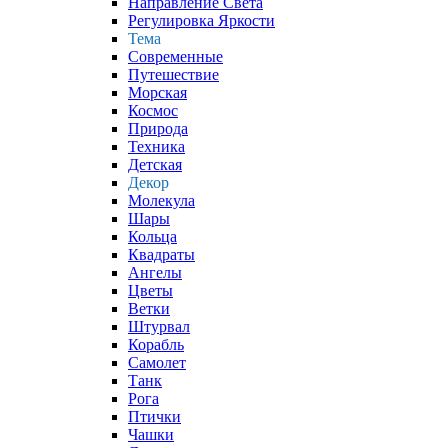
Направление Света
Регулировка Яркости
Тема
Современные
Путешествие
Морская
Космос
Природа
Техника
Детская
Декор
Молекула
Шары
Кольца
Квадраты
Ангелы
Цветы
Ветки
Штурвал
Корабль
Самолет
Танк
Рога
Птички
Чашки