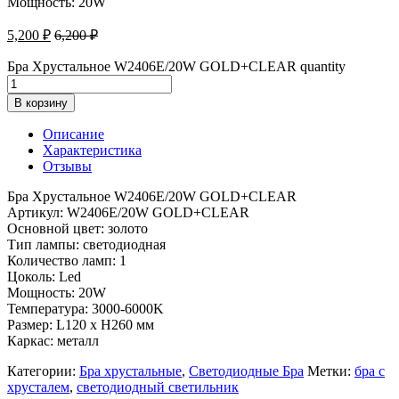
Мощность: 20W
5,200
₽
6,200
₽
Бра Хрустальное W2406E/20W GOLD+CLEAR quantity
В корзину
Описание
Характеристика
Отзывы
Бра Хрустальное W2406E/20W GOLD+CLEAR
Артикул: W2406E/20W GOLD+CLEAR
Основной цвет: золото
Тип лампы: светодиодная
Количество ламп: 1
Цоколь: Led
Мощность: 20W
Температура: 3000-6000K
Размер: L120 x H260 мм
Каркас: металл
Категории:
Бра хрустальные
,
Светодиодные Бра
Метки:
бра с
хрусталем
,
светодиодный светильник