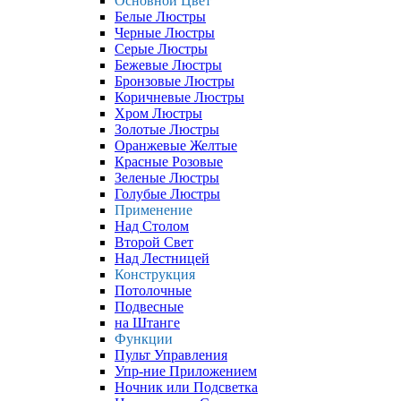
Основной Цвет
Белые Люстры
Черные Люстры
Серые Люстры
Бежевые Люстры
Бронзовые Люстры
Коричневые Люстры
Хром Люстры
Золотые Люстры
Оранжевые Желтые
Красные Розовые
Зеленые Люстры
Голубые Люстры
Применение
Над Столом
Второй Свет
Над Лестницей
Конструкция
Потолочные
Подвесные
на Штанге
Функции
Пульт Управления
Упр-ние Приложением
Ночник или Подсветка