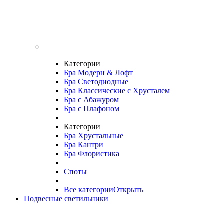
Категории
Бра Модерн & Лофт
Бра Светодиодные
Бра Классические с Хрусталем
Бра с Абажуром
Бра с Плафоном
Категории
Бра Хрустальные
Бра Кантри
Бра Флористика
Споты
Все категории
Открыть
Подвесные светильники