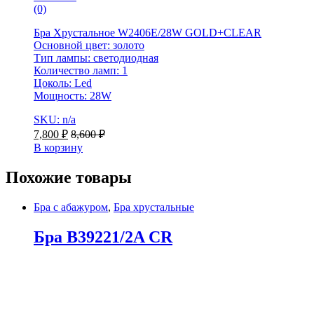
(0)
Бра Хрустальное W2406E/28W GOLD+CLEAR
Основной цвет: золото
Тип лампы: светодиодная
Количество ламп: 1
Цоколь: Led
Мощность: 28W
SKU: n/a
7,800
₽
8,600
₽
В корзину
Похожие товары
Бра с абажуром
,
Бра хрустальные
Бра B39221/2A CR