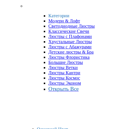
Категории
Модерн & Лофт
Светодиодные Люстры
Классические Свечи
Люстры с Плафонами
Хрустальные Люстры
Люстры с Абажурами
Детские люстры & Бра
Люстры Флористика
Большие Люстры
Люстры Ветки
Люстры Кантри
Люстры Космос
Люстры Эконом
Открыть Все