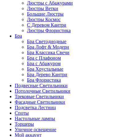
Люстры с Абажурами
Люстры Ветки
Большие Люстры
Люстры Космос
С Деревом Кантри
Люстры Флористика
Бра
Бра Светодиодные
Бра Лофт & Модерн
Бра Классика Свечи
Бра с Плафоном
Бра с Абажуром
Бра Хрустальные
Бра Дерево Кантри
Бра Флористика
Подвесные Светильники
Потолочные Светильники
Трековые Светильники
Фасадные Светильники
Подсветка Лестниц
Споты
Настольные лампы
Торшеры
Уличное освещение
Мой аккаунт