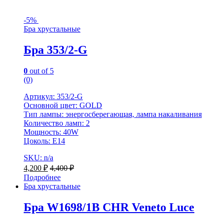
-
5%
Бра хрустальные
Бра 353/2-G
0
out of 5
(0)
Артикул: 353/2-G
Основной цвет: GOLD
Тип лампы: энергосберегающая, лампа накаливания
Количество ламп: 2
Мощность: 40W
Цоколь: Е14
SKU: n/a
4,200
₽
4,400
₽
Подробнее
Бра хрустальные
Бра W1698/1B CHR Veneto Luce