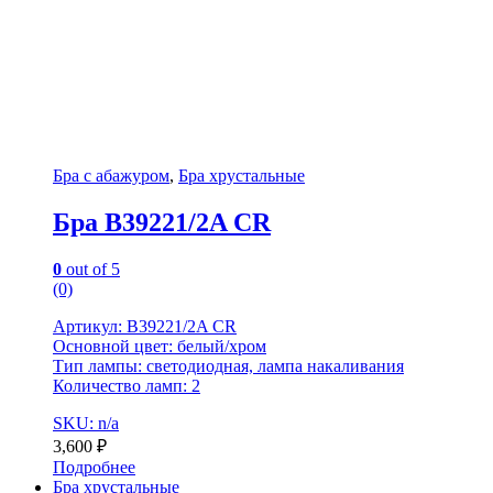
Бра с абажуром
,
Бра хрустальные
Бра B39221/2A CR
0
out of 5
(0)
Артикул: B39221/2A CR
Основной цвет: белый/хром
Тип лампы: светодиодная, лампа накаливания
Количество ламп: 2
SKU: n/a
3,600
₽
Подробнее
Бра хрустальные