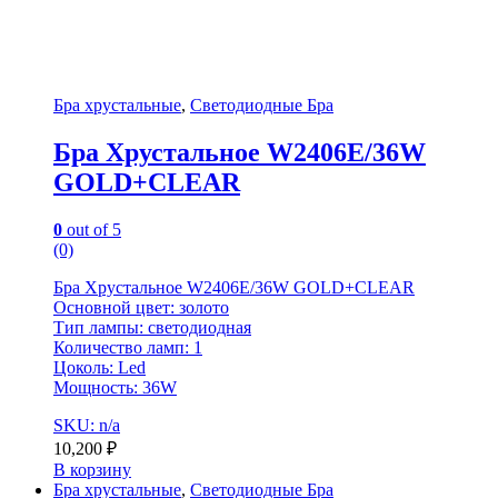
Бра хрустальные
,
Светодиодные Бра
Бра Хрустальное W2406E/36W
GOLD+CLEAR
0
out of 5
(0)
Бра Хрустальное W2406E/36W GOLD+CLEAR
Основной цвет: золото
Тип лампы: светодиодная
Количество ламп: 1
Цоколь: Led
Мощность: 36W
SKU: n/a
10,200
₽
В корзину
Бра хрустальные
,
Светодиодные Бра