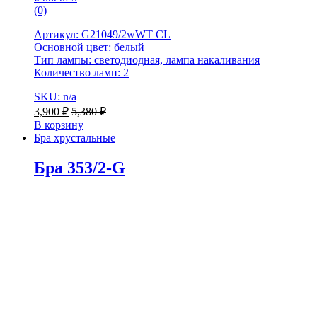
(0)
Артикул: G21049/2wWT CL
Основной цвет: белый
Тип лампы: светодиодная, лампа накаливания
Количество ламп: 2
SKU: n/a
3,900
₽
5,380
₽
В корзину
Бра хрустальные
Бра 353/2-G