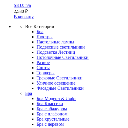
SKU: n/a
2,580
₽
В корзину
Все Категории
Бра
Люстры
Настольные лампы
Подвесные светильники
Подсветка Лестниц
Потолочные Светильники
Разное
Споты
Торшеры
Трековые Светильники
Уличное освещение
Фасадные Светильники
Бра
Бра Модерн & Лофт
Бра Классика
Бра с абажуром
Бра с плафоном
Бра хрустальные
Бра с деревом