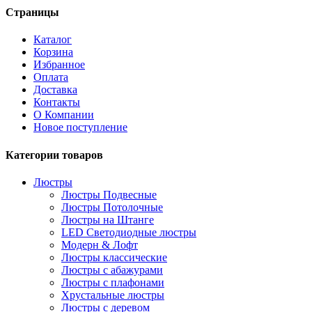
Страницы
Каталог
Корзина
Избранное
Оплата
Доставка
Контакты
О Компании
Новое поступление
Категории товаров
Люстры
Люстры Подвесные
Люстры Потолочные
Люстры на Штанге
LED Светодиодные люстры
Модерн & Лофт
Люстры классические
Люстры с абажурами
Люстры с плафонами
Хрустальные люстры
Люстры с деревом