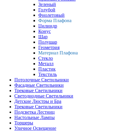
Зеленый
Голубой
Фиолетовый
Форма Плафона
Цилиндр
Конус
Шар
Полушар
Геометрия
Материал Плафона
Стекло
Металл
Пластик
Текстиль
Потолочные Светильники
Фасадные Светильники
Трековые Светильники
Светодиодные Светильники
Детские Люстры и Бра
Трековые Светильники
Подсветка Лестниц
Настольные Лампы
Торшеры
Уличное Освещение