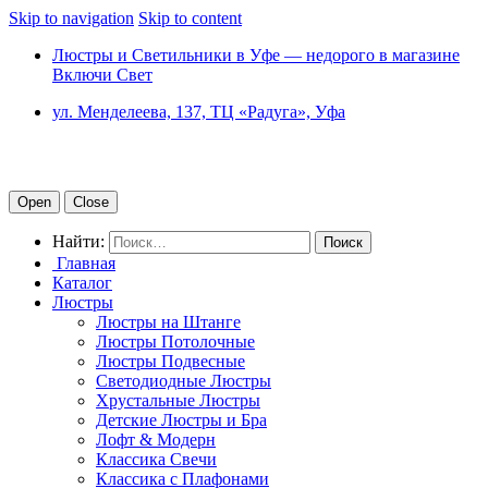
Skip to navigation
Skip to content
Люстры и Светильники в Уфе — недорого в магазине
Включи Свет
ул. Менделеева, 137, ТЦ «Радуга», Уфа
Open
Close
Найти:
Главная
Каталог
Люстры
Люстры на Штанге
Люстры Потолочные
Люстры Подвесные
Светодиодные Люстры
Хрустальные Люстры
Детские Люстры и Бра
Лофт & Модерн
Классика Свечи
Классика с Плафонами