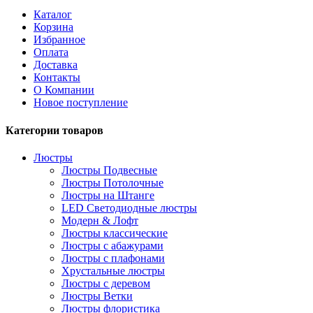
Каталог
Корзина
Избранное
Оплата
Доставка
Контакты
О Компании
Новое поступление
Категории товаров
Люстры
Люстры Подвесные
Люстры Потолочные
Люстры на Штанге
LED Светодиодные люстры
Модерн & Лофт
Люстры классические
Люстры с абажурами
Люстры с плафонами
Хрустальные люстры
Люстры с деревом
Люстры Ветки
Люстры флористика