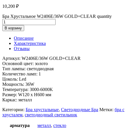
10,200
₽
Бра Хрустальное W2406E/36W GOLD+CLEAR quantity
В корзину
Описание
Характеристика
Отзывы
Артикул: W2406E/36W GOLD+CLEAR
Основной цвет: золото
Тип лампы: светодиодная
Количество ламп: 1
Цоколь: Led
Мощность: 36W
Температура: 3000-6000K
Размер: W120 x H600 мм
Каркас: металл
Категории:
Бра хрустальные
,
Светодиодные Бра
Метки:
бра с
хрусталем
,
светодиодный светильник
арматура
металл
,
стекло