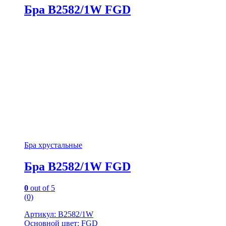
Бра B2582/1W FGD
Бра хрустальные
Бра B2582/1W FGD
0
out of 5
(0)
Артикул: B2582/1W
Основной цвет: FGD