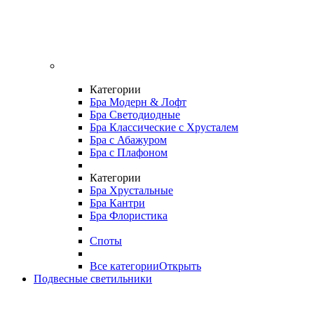
Категории
Бра Модерн & Лофт
Бра Светодиодные
Бра Классические с Хрусталем
Бра с Абажуром
Бра с Плафоном
Категории
Бра Хрустальные
Бра Кантри
Бра Флористика
Споты
Все категории
Открыть
Подвесные светильники