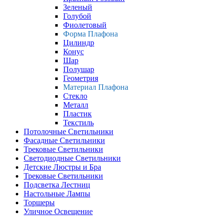
Зеленый
Голубой
Фиолетовый
Форма Плафона
Цилиндр
Конус
Шар
Полушар
Геометрия
Материал Плафона
Стекло
Металл
Пластик
Текстиль
Потолочные Светильники
Фасадные Светильники
Трековые Светильники
Светодиодные Светильники
Детские Люстры и Бра
Трековые Светильники
Подсветка Лестниц
Настольные Лампы
Торшеры
Уличное Освещение