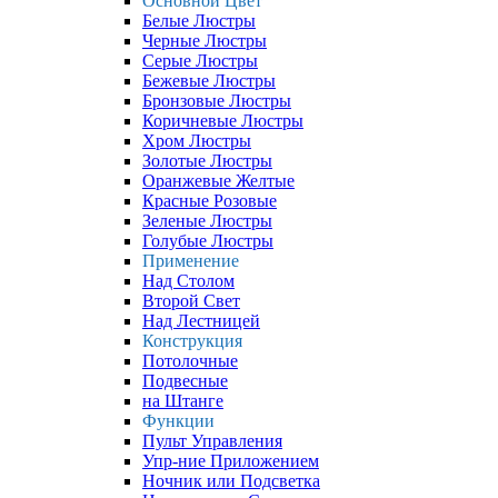
Основной Цвет
Белые Люстры
Черные Люстры
Серые Люстры
Бежевые Люстры
Бронзовые Люстры
Коричневые Люстры
Хром Люстры
Золотые Люстры
Оранжевые Желтые
Красные Розовые
Зеленые Люстры
Голубые Люстры
Применение
Над Столом
Второй Свет
Над Лестницей
Конструкция
Потолочные
Подвесные
на Штанге
Функции
Пульт Управления
Упр-ние Приложением
Ночник или Подсветка