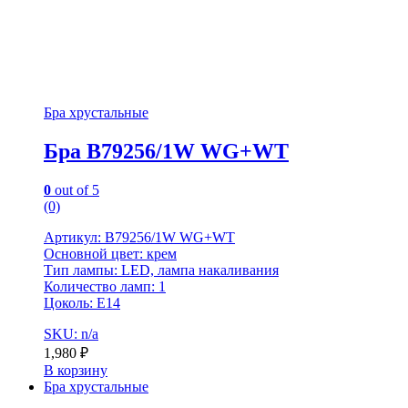
Бра хрустальные
Бра B79256/1W WG+WT
0
out of 5
(0)
Артикул: B79256/1W WG+WT
Основной цвет: крем
Тип лампы: LED, лампа накаливания
Количество ламп: 1
Цоколь: Е14
SKU: n/a
1,980
₽
В корзину
Бра хрустальные