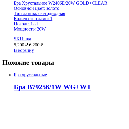
Бра Хрустальное W2406E/20W GOLD+CLEAR
Основной цвет: золото
Тип лампы: светодиодная
Количество ламп: 1
Цоколь: Led
Мощность: 20W
SKU: n/a
5,200
₽
6,200
₽
В корзину
Похожие товары
Бра хрустальные
Бра B79256/1W WG+WT