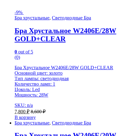
-
9%
Бра хрустальные
,
Светодиодные Бра
Бра Хрустальное W2406E/28W
GOLD+CLEAR
0
out of 5
(0)
Бра Хрустальное W2406E/28W GOLD+CLEAR
Основной цвет: золото
Тип лампы: светодиодная
Количество ламп: 1
Цоколь: Led
Мощность: 28W
SKU: n/a
7,800
₽
8,600
₽
В корзину
Бра хрустальные
,
Светодиодные Бра
Бра Хрустальное W2406E/20W