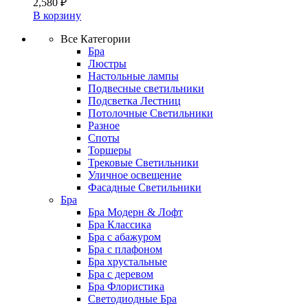
2,580
₽
В корзину
Все Категории
Бра
Люстры
Настольные лампы
Подвесные светильники
Подсветка Лестниц
Потолочные Светильники
Разное
Споты
Торшеры
Трековые Светильники
Уличное освещение
Фасадные Светильники
Бра
Бра Модерн & Лофт
Бра Классика
Бра с абажуром
Бра с плафоном
Бра хрустальные
Бра с деревом
Бра Флористика
Светодиодные Бра