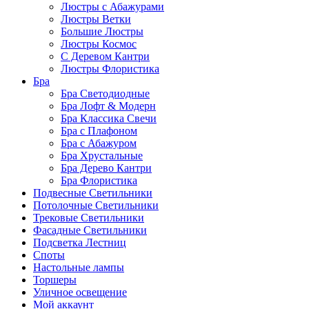
Люстры с Абажурами
Люстры Ветки
Большие Люстры
Люстры Космос
С Деревом Кантри
Люстры Флористика
Бра
Бра Светодиодные
Бра Лофт & Модерн
Бра Классика Свечи
Бра с Плафоном
Бра с Абажуром
Бра Хрустальные
Бра Дерево Кантри
Бра Флористика
Подвесные Светильники
Потолочные Светильники
Трековые Светильники
Фасадные Светильники
Подсветка Лестниц
Споты
Настольные лампы
Торшеры
Уличное освещение
Мой аккаунт