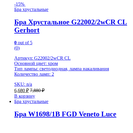
-
15%
Бра хрустальные
Бра Хрустальное G22002/2wCR CL
Gerhort
0
out of 5
(0)
Артикул: G22002/2wCR CL
Основной цвет: хром
Тип лампы: светодиодная, лампа накаливания
Количество ламп: 2
SKU: n/a
6,680
₽
7,880
₽
В корзину
Бра хрустальные
Бра W1698/1B FGD Veneto Luce