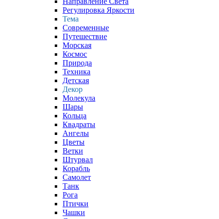
Направление Света
Регулировка Яркости
Тема
Современные
Путешествие
Морская
Космос
Природа
Техника
Детская
Декор
Молекула
Шары
Кольца
Квадраты
Ангелы
Цветы
Ветки
Штурвал
Корабль
Самолет
Танк
Рога
Птички
Чашки