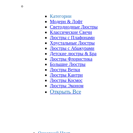
Категории
Модерн & Лофт
Светодиодные Люстры
Классические Свечи
Люстры с Плафонами
Хрустальные Люстры
Люстры с Абажурами
Детские люстры & Бра
Люстры Флористика
Большие Люстры
Люстры Ветки
Люстры Кантри
Люстры Космос
Люстры Эконом
Открыть Все