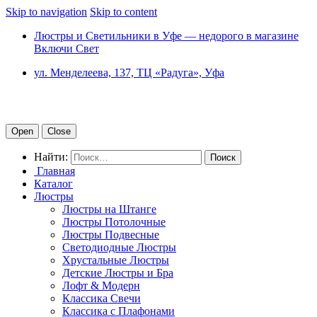
Skip to navigation
Skip to content
Люстры и Светильники в Уфе — недорого в магазине
Включи Свет
ул. Менделеева, 137, ТЦ «Радуга», Уфа
Open
Close
Найти:
Главная
Каталог
Люстры
Люстры на Штанге
Люстры Потолочные
Люстры Подвесные
Светодиодные Люстры
Хрустальные Люстры
Детские Люстры и Бра
Лофт & Модерн
Классика Свечи
Классика с Плафонами