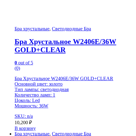
Бра хрустальные
,
Светодиодные Бра
Бра Хрустальное W2406E/36W
GOLD+CLEAR
0
out of 5
(0)
Бра Хрустальное W2406E/36W GOLD+CLEAR
Основной цвет: золото
Тип лампы: светодиодная
Количество ламп: 1
Цоколь: Led
Мощность: 36W
SKU: n/a
10,200
₽
В корзину
Бра хрустальные
,
Светодиодные Бра