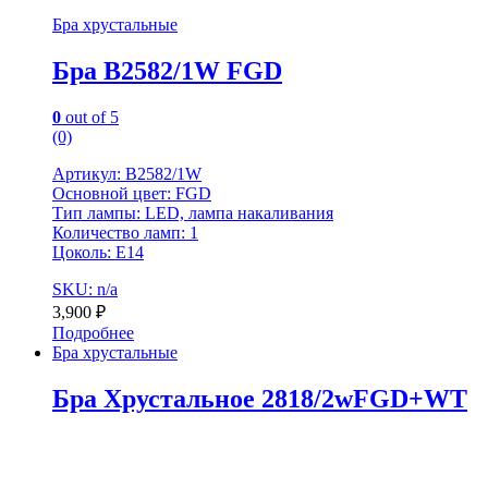
Бра хрустальные
Бра B2582/1W FGD
0
out of 5
(0)
Артикул: B2582/1W
Основной цвет: FGD
Тип лампы: LED, лампа накаливания
Количество ламп: 1
Цоколь: Е14
SKU: n/a
3,900
₽
Подробнее
Бра хрустальные
Бра Хрустальное 2818/2wFGD+WT