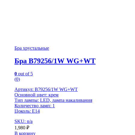
Бра хрустальные
Бра B79256/1W WG+WT
0
out of 5
(0)
Артикул: B79256/1W WG+WT
Основной цвет: крем
Тип лампы: LED, лампа накаливания
Количество ламп: 1
Цоколь: Е14
SKU: n/a
1,980
₽
В корзину