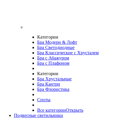
Категории
Бра Модерн & Лофт
Бра Светодиодные
Бра Классические с Хрусталем
Бра с Абажуром
Бра с Плафоном
Категории
Бра Хрустальные
Бра Кантри
Бра Флористика
Споты
Все категории
Открыть
Подвесные светильники