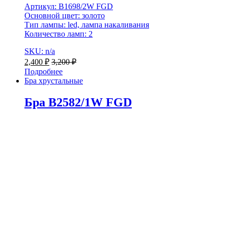
Артикул: B1698/2W FGD
Основной цвет: золото
Тип лампы: led, лампа накаливания
Количество ламп: 2
SKU: n/a
2,400
₽
3,200
₽
Подробнее
Бра хрустальные
Бра B2582/1W FGD