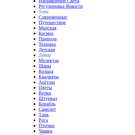
Направление Света
Регулировка Яркости
Тема
Современные
Путешествие
Морская
Космос
Природа
Техника
Детская
Декор
Молекула
Шары
Кольца
Квадраты
Ангелы
Цветы
Ветки
Штурвал
Корабль
Самолет
Танк
Рога
Птички
Чашки