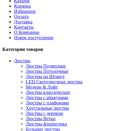
Каталог
Корзина
Избранное
Оплата
Доставка
Контакты
О Компании
Новое поступление
Категории товаров
Люстры
Люстры Подвесные
Люстры Потолочные
Люстры на Штанге
LED Светодиодные люстры
Модерн & Лофт
Люстры классические
Люстры с абажурами
Люстры с плафонами
Хрустальные люстры
Люстры с деревом
Люстры Ветки
Люстры флористика
Большие люстры