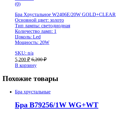
(0)
Бра Хрустальное W2406E/20W GOLD+CLEAR
Основной цвет: золото
Тип лампы: светодиодная
Количество ламп: 1
Цоколь: Led
Мощность: 20W
SKU: n/a
5,200
₽
6,200
₽
В корзину
Похожие товары
Бра хрустальные
Бра B79256/1W WG+WT