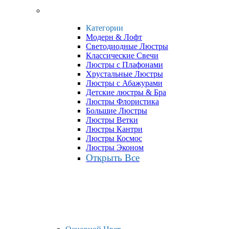
Категории
Модерн & Лофт
Светодиодные Люстры
Классические Свечи
Люстры с Плафонами
Хрустальные Люстры
Люстры с Абажурами
Детские люстры & Бра
Люстры Флористика
Большие Люстры
Люстры Ветки
Люстры Кантри
Люстры Космос
Люстры Эконом
Открыть Все