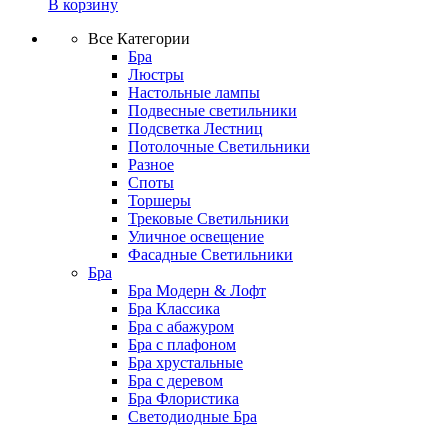
В корзину
Все Категории
Бра
Люстры
Настольные лампы
Подвесные светильники
Подсветка Лестниц
Потолочные Светильники
Разное
Споты
Торшеры
Трековые Светильники
Уличное освещение
Фасадные Светильники
Бра
Бра Модерн & Лофт
Бра Классика
Бра с абажуром
Бра с плафоном
Бра хрустальные
Бра с деревом
Бра Флористика
Светодиодные Бра