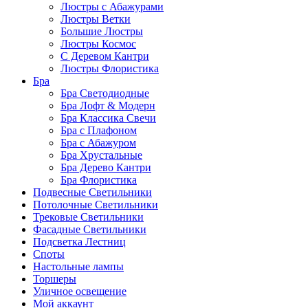
Люстры с Абажурами
Люстры Ветки
Большие Люстры
Люстры Космос
С Деревом Кантри
Люстры Флористика
Бра
Бра Светодиодные
Бра Лофт & Модерн
Бра Классика Свечи
Бра с Плафоном
Бра с Абажуром
Бра Хрустальные
Бра Дерево Кантри
Бра Флористика
Подвесные Светильники
Потолочные Светильники
Трековые Светильники
Фасадные Светильники
Подсветка Лестниц
Споты
Настольные лампы
Торшеры
Уличное освещение
Мой аккаунт