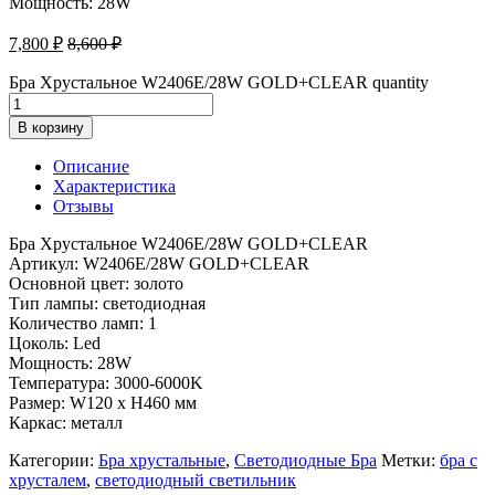
Мощность: 28W
7,800
₽
8,600
₽
Бра Хрустальное W2406E/28W GOLD+CLEAR quantity
В корзину
Описание
Характеристика
Отзывы
Бра Хрустальное W2406E/28W GOLD+CLEAR
Артикул: W2406E/28W GOLD+CLEAR
Основной цвет: золото
Тип лампы: светодиодная
Количество ламп: 1
Цоколь: Led
Мощность: 28W
Температура: 3000-6000K
Размер: W120 x H460 мм
Каркас: металл
Категории:
Бра хрустальные
,
Светодиодные Бра
Метки:
бра с
хрусталем
,
светодиодный светильник