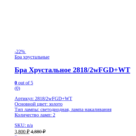
-
22%
Бра хрустальные
Бра Хрустальное 2818/2wFGD+WT
0
out of 5
(0)
Артикул: 2818/2wFGD+WT
Основной цвет: золото
Тип лампы: светодиодная, лампа накаливания
Количество ламп: 2
SKU: n/a
3,800
₽
4,880
₽