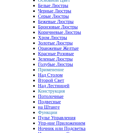
Основной Цвет
Белые Люстры
Черные Люстры
Серые Люстры
Бежевые Люстры
Бронзовые Люстры
Коричневые Люстры
Хром Люстры
Золотые Люстры
Оранжевые Желтые
Красные Розовые
Зеленые Люстры
Голубые Люстры
Применение
Над Столом
Второй Свет
Над Лестницей
Конструкция
Потолочные
Подвесные
на Штанге
Функции
Пульт Управления
Упр-ние Приложением
Ночник или Подсветка