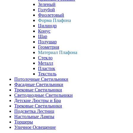
Зеленый
Голубой
Фиолетовый
Форма Плафона
Цилиндр
Конус
Шар
Полушар
Геометрия
Материал Плафона
Стекло
Металл
Пластик
Текстиль
Потолочные Светильники
Фасадные Светильники
Трековые Светильники
Светодиодные Светильники
Детские Люстры и Бра
Трековые Светильники
Подсветка Лестниц
Настольные Лампы
Торшеры
Уличное Освещение