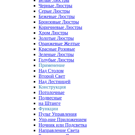
Белые Люстры
Черные Люстры
Серые Люстры
Бежевые Люстры
Бронзовые Люстры
Коричневые Люстры
Хром Люстры
Золотые Люстры
Оранжевые Желтые
Красные Розовые
Зеленые Люстры
Голубые Люстры
Применение
Над Столом
Второй Свет
Над Лестницей
Конструкция
Потолочные
Подвесные
на Штанге
Функции
Пульт Управления
Упр-ние Приложением
Ночник или Подсветка
Направление Света