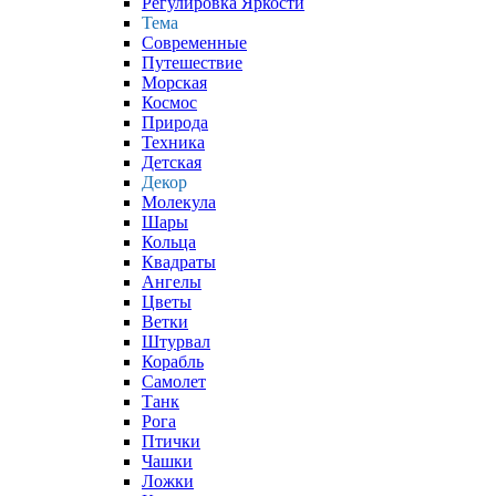
Регулировка Яркости
Тема
Современные
Путешествие
Морская
Космос
Природа
Техника
Детская
Декор
Молекула
Шары
Кольца
Квадраты
Ангелы
Цветы
Ветки
Штурвал
Корабль
Самолет
Танк
Рога
Птички
Чашки
Ложки