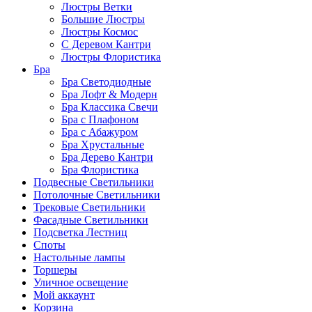
Люстры Ветки
Большие Люстры
Люстры Космос
С Деревом Кантри
Люстры Флористика
Бра
Бра Светодиодные
Бра Лофт & Модерн
Бра Классика Свечи
Бра с Плафоном
Бра с Абажуром
Бра Хрустальные
Бра Дерево Кантри
Бра Флористика
Подвесные Светильники
Потолочные Светильники
Трековые Светильники
Фасадные Светильники
Подсветка Лестниц
Споты
Настольные лампы
Торшеры
Уличное освещение
Мой аккаунт
Корзина