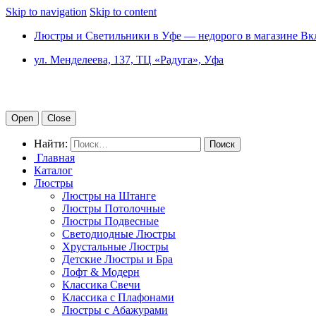
Skip to navigation
Skip to content
Люстры и Светильники в Уфе — недорого в магазине Вк
ул. Менделеева, 137, ТЦ «Радуга», Уфа
Open
Close
Найти:
Главная
Каталог
Люстры
Люстры на Штанге
Люстры Потолочные
Люстры Подвесные
Светодиодные Люстры
Хрустальные Люстры
Детские Люстры и Бра
Лофт & Модерн
Классика Свечи
Классика с Плафонами
Люстры с Абажурами