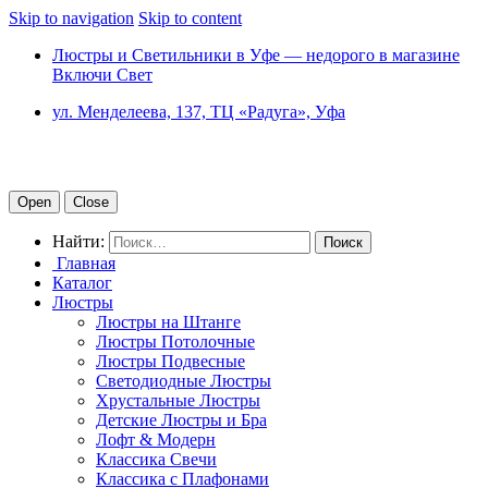
Skip to navigation
Skip to content
Люстры и Светильники в Уфе — недорого в магазине
Включи Свет
ул. Менделеева, 137, ТЦ «Радуга», Уфа
Open
Close
Найти:
Главная
Каталог
Люстры
Люстры на Штанге
Люстры Потолочные
Люстры Подвесные
Светодиодные Люстры
Хрустальные Люстры
Детские Люстры и Бра
Лофт & Модерн
Классика Свечи
Классика с Плафонами