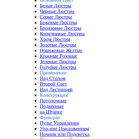
Основной Цвет
Белые Люстры
Черные Люстры
Серые Люстры
Бежевые Люстры
Бронзовые Люстры
Коричневые Люстры
Хром Люстры
Золотые Люстры
Оранжевые Желтые
Красные Розовые
Зеленые Люстры
Голубые Люстры
Применение
Над Столом
Второй Свет
Над Лестницей
Конструкция
Потолочные
Подвесные
на Штанге
Функции
Пульт Управления
Упр-ние Приложением
Ночник или Подсветка