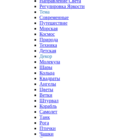
Направление Света
Регулировка Яркости
Тема
Современные
Путешествие
Морская
Космос
Природа
Техника
Детская
Декор
Молекула
Шары
Кольца
Квадраты
Ангелы
Цветы
Ветки
Штурвал
Корабль
Самолет
Танк
Рога
Птички
Чашки