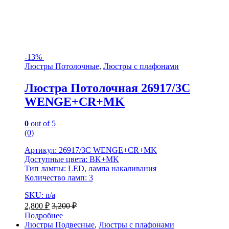
-
13%
Люстры Потолочные
,
Люстры с плафонами
Люстра Потолочная 26917/3C
WENGE+CR+MK
0
out of 5
(0)
Артикул: 26917/3C WENGE+CR+MK
Доступные цвета: BK+MK
Тип лампы: LED, лампа накаливания
Количество ламп: 3
SKU: n/a
2,800
₽
3,200
₽
Подробнее
Люстры Подвесные
,
Люстры с плафонами