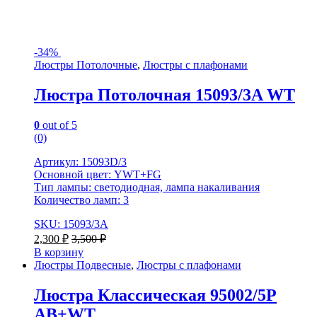
-
34%
Люстры Потолочные
,
Люстры с плафонами
Люстра Потолочная 15093/3A WT
0
out of 5
(0)
Артикул: 15093D/3
Основной цвет: YWT+FG
Тип лампы: светодиодная, лампа накаливания
Количество ламп: 3
SKU: 15093/3A
2,300
₽
3,500
₽
В корзину
Люстры Подвесные
,
Люстры с плафонами
Люстра Классическая 95002/5P
AB+WT