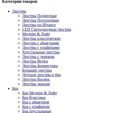
Категории товаров
Люстры
Люстры Подвесные
Люстры Потолочные
Люстры на Штанге
LED Светодиодные люстры
Модерн & Лофт
Люстры классические
Люстры с абажурами
Люстры с плафонами
Хрустальные люстры
Люстры с деревом
Люстры Ветки
Люстры флористика
Большие люстры
Детские люстры и бра
Люстры Космос
Люстры эконом
Бра
Бра Модерн & Лофт
Бра Классика
Бра с абажуром
Бра с плафоном
Бра хрустальные