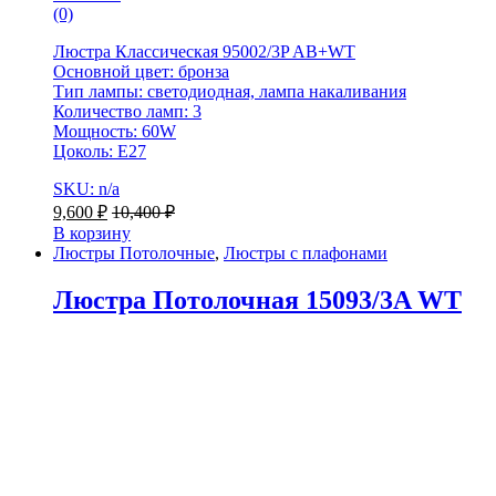
(0)
Люстра Классическая 95002/3P AB+WT
Основной цвет: бронза
Тип лампы: светодиодная, лампа накаливания
Количество ламп: 3
Мощность: 60W
Цоколь: E27
SKU: n/a
9,600
₽
10,400
₽
В корзину
Люстры Потолочные
,
Люстры с плафонами
Люстра Потолочная 15093/3A WT