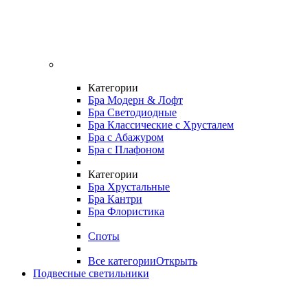
Категории
Бра Модерн & Лофт
Бра Светодиодные
Бра Классические с Хрусталем
Бра с Абажуром
Бра с Плафоном
Категории
Бра Хрустальные
Бра Кантри
Бра Флористика
Споты
Все категории
Открыть
Подвесные светильники