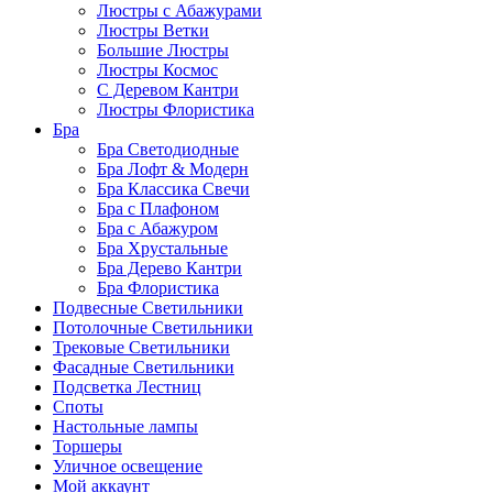
Люстры с Абажурами
Люстры Ветки
Большие Люстры
Люстры Космос
С Деревом Кантри
Люстры Флористика
Бра
Бра Светодиодные
Бра Лофт & Модерн
Бра Классика Свечи
Бра с Плафоном
Бра с Абажуром
Бра Хрустальные
Бра Дерево Кантри
Бра Флористика
Подвесные Светильники
Потолочные Светильники
Трековые Светильники
Фасадные Светильники
Подсветка Лестниц
Споты
Настольные лампы
Торшеры
Уличное освещение
Мой аккаунт