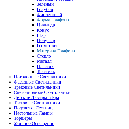
Зеленый
Голубой
Фиолетовый
Форма Плафона
Цилиндр
Конус
Шар
Полушар
Геометрия
Материал Плафона
Стекло
Металл
Пластик
Текстиль
Потолочные Светильники
Фасадные Светильники
Трековые Светильники
Светодиодные Светильники
Детские Люстры и Бра
Трековые Светильники
Подсветка Лестниц
Настольные Лампы
Торшеры
Уличное Освещение