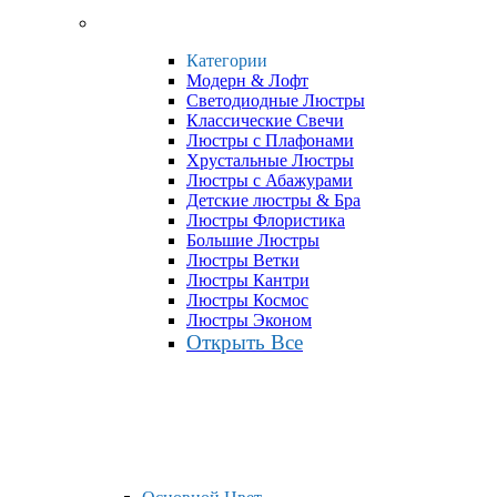
Категории
Модерн & Лофт
Светодиодные Люстры
Классические Свечи
Люстры с Плафонами
Хрустальные Люстры
Люстры с Абажурами
Детские люстры & Бра
Люстры Флористика
Большие Люстры
Люстры Ветки
Люстры Кантри
Люстры Космос
Люстры Эконом
Открыть Все