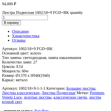
94,000
₽
Люстра Подвесная 1002/18+9 FGD+BK quantity
В корзину
Описание
Характеристика
Отзывы
Артикул: 1002/18+9 FGD+BK
Основной цвет: золото
Тип лампы: светодиодная, лампа накаливания
Количество ламп: 27
Цоколь: Е14
Мощность: 60w
Размер: Ø1370 x H940(1940)
Каркас: металл
Артикул:
1002/18+9-1-1-1
Категории:
Большие люстры
,
Люстры классические
,
Люстры Подвесные
Метки:
Premium
,
Veneto Luce
,
золотые люстры
,
классические свечи
,
люстра
второй свет
торговая марка
NewRgy