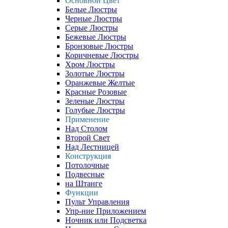
Основной Цвет
Белые Люстры
Черные Люстры
Серые Люстры
Бежевые Люстры
Бронзовые Люстры
Коричневые Люстры
Хром Люстры
Золотые Люстры
Оранжевые Желтые
Красные Розовые
Зеленые Люстры
Голубые Люстры
Применение
Над Столом
Второй Свет
Над Лестницей
Конструкция
Потолочные
Подвесные
на Штанге
Функции
Пульт Управления
Упр-ние Приложением
Ночник или Подсветка