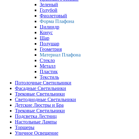
Зеленый
Голубой
Фиолетовый
Форма Плафона
Цилиндр
Конус
Шар
Полушар
Геометрия
Материал Плафона
Стекло
Металл
Пластик
Текстиль
Потолочные Светильники
Фасадные Светильники
Трековые Светильники
Светодиодные Светильники
Детские Люстры и Бра
Трековые Светильники
Подсветка Лестниц
Настольные Лампы
Торшеры
Уличное Освещение