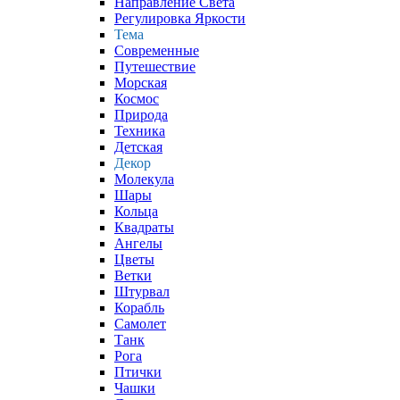
Направление Света
Регулировка Яркости
Тема
Современные
Путешествие
Морская
Космос
Природа
Техника
Детская
Декор
Молекула
Шары
Кольца
Квадраты
Ангелы
Цветы
Ветки
Штурвал
Корабль
Самолет
Танк
Рога
Птички
Чашки