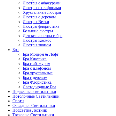
Люстры с абажурами
Люстры с плафонами
Хрустальные люстры
Люстры с деревом
Люстры Ветки
Люстры флористика
Большие люстры
Детские люстры и бра
Люстры Космос
Люстры эконом
Бра
Бра Модерн & Лофт
Бра Классика
Бра с абажуром
Бра с плафоном
Бра хрустальные
Бра с деревом
Бра Флористика
Светодиодные Бра
Подвесные светильники
Потолочные Светильники
Споты
Фасадные Светильники
Подсветка Лестниц
Трековые Светильники