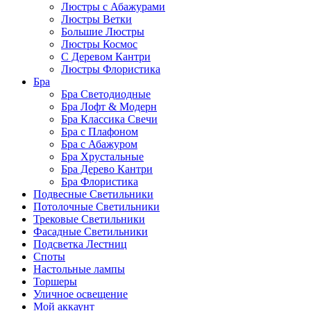
Люстры с Абажурами
Люстры Ветки
Большие Люстры
Люстры Космос
С Деревом Кантри
Люстры Флористика
Бра
Бра Светодиодные
Бра Лофт & Модерн
Бра Классика Свечи
Бра с Плафоном
Бра с Абажуром
Бра Хрустальные
Бра Дерево Кантри
Бра Флористика
Подвесные Светильники
Потолочные Светильники
Трековые Светильники
Фасадные Светильники
Подсветка Лестниц
Споты
Настольные лампы
Торшеры
Уличное освещение
Мой аккаунт