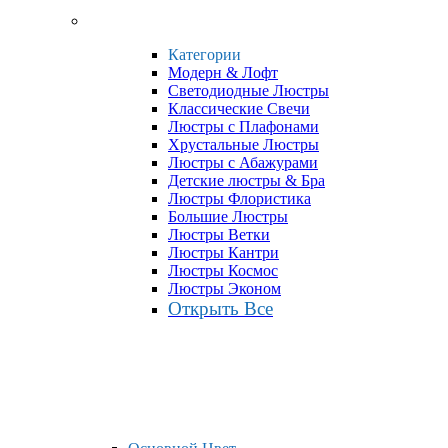
Категории
Модерн & Лофт
Светодиодные Люстры
Классические Свечи
Люстры с Плафонами
Хрустальные Люстры
Люстры с Абажурами
Детские люстры & Бра
Люстры Флористика
Большие Люстры
Люстры Ветки
Люстры Кантри
Люстры Космос
Люстры Эконом
Открыть Все