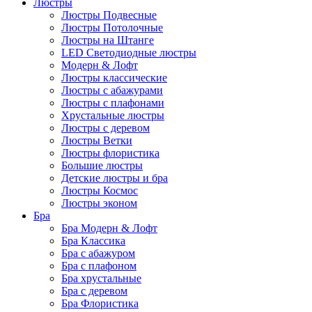
Люстры
Люстры Подвесные
Люстры Потолочные
Люстры на Штанге
LED Светодиодные люстры
Модерн & Лофт
Люстры классические
Люстры с абажурами
Люстры с плафонами
Хрустальные люстры
Люстры с деревом
Люстры Ветки
Люстры флористика
Большие люстры
Детские люстры и бра
Люстры Космос
Люстры эконом
Бра
Бра Модерн & Лофт
Бра Классика
Бра с абажуром
Бра с плафоном
Бра хрустальные
Бра с деревом
Бра Флористика