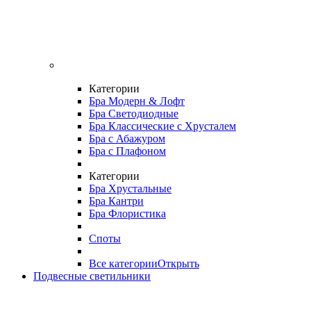
Категории
Бра Модерн & Лофт
Бра Светодиодные
Бра Классические с Хрусталем
Бра с Абажуром
Бра с Плафоном
Категории
Бра Хрустальные
Бра Кантри
Бра Флористика
Споты
Все категории
Открыть
Подвесные светильники