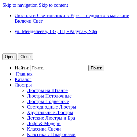
Skip to navigation
Skip to content
Люстры и Светильники в Уфе — недорого в магазине
Включи Свет
ул. Менделеева, 137, ТЦ «Радуга», Уфа
Open
Close
Найти:
Главная
Каталог
Люстры
Люстры на Штанге
Люстры Потолочные
Люстры Подвесные
Светодиодные Люстры
Хрустальные Люстры
Детские Люстры и Бра
Лофт & Модерн
Классика Свечи
Классика с Плафонами