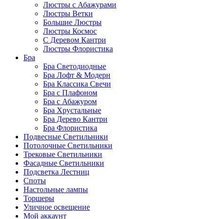
Люстры с Абажурами
Люстры Ветки
Большие Люстры
Люстры Космос
С Деревом Кантри
Люстры Флористика
Бра
Бра Светодиодные
Бра Лофт & Модерн
Бра Классика Свечи
Бра с Плафоном
Бра с Абажуром
Бра Хрустальные
Бра Дерево Кантри
Бра Флористика
Подвесные Светильники
Потолочные Светильники
Трековые Светильники
Фасадные Светильники
Подсветка Лестниц
Споты
Настольные лампы
Торшеры
Уличное освещение
Мой аккаунт