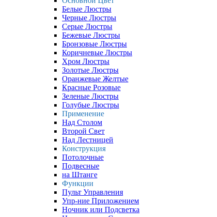
Основной Цвет
Белые Люстры
Черные Люстры
Серые Люстры
Бежевые Люстры
Бронзовые Люстры
Коричневые Люстры
Хром Люстры
Золотые Люстры
Оранжевые Желтые
Красные Розовые
Зеленые Люстры
Голубые Люстры
Применение
Над Столом
Второй Свет
Над Лестницей
Конструкция
Потолочные
Подвесные
на Штанге
Функции
Пульт Управления
Упр-ние Приложением
Ночник или Подсветка