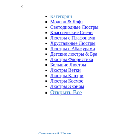
Категории
Модерн & Лофт
Светодиодные Люстры
Классические Свечи
Люстры с Плафонами
Хрустальные Люстры
Люстры с Абажурами
Детские люстры & Бра
Люстры Флористика
Большие Люстры
Люстры Ветки
Люстры Кантри
Люстры Космос
Люстры Эконом
Открыть Все