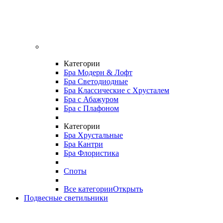
Категории
Бра Модерн & Лофт
Бра Светодиодные
Бра Классические с Хрусталем
Бра с Абажуром
Бра с Плафоном
Категории
Бра Хрустальные
Бра Кантри
Бра Флористика
Споты
Все категории
Открыть
Подвесные светильники