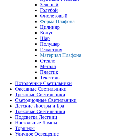
Зеленый
Голубой
Фиолетовый
Форма Плафона
Цилиндр
Конус
Шар
Полушар
Геометрия
Материал Плафона
Стекло
Металл
Пластик
Текстиль
Потолочные Светильники
Фасадные Светильники
Трековые Светильники
Светодиодные Светильники
Детские Люстры и Бра
Трековые Светильники
Подсветка Лестниц
Настольные Лампы
Торшеры
Уличное Освещение