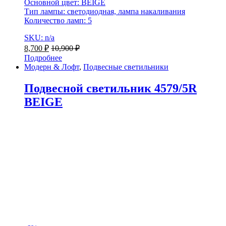
Основной цвет: BEIGE
Тип лампы: светодиодная, лампа накаливания
Количество ламп: 5
SKU: n/a
8,700
₽
10,900
₽
Подробнее
Модерн & Лофт
,
Подвесные светильники
Подвесной светильник 4579/5R
BEIGE