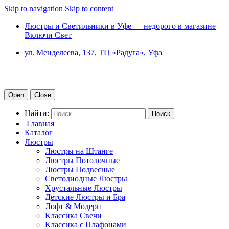
Skip to navigation
Skip to content
Люстры и Светильники в Уфе — недорого в магазине
Включи Свет
ул. Менделеева, 137, ТЦ «Радуга», Уфа
Open
Close
Найти:
Главная
Каталог
Люстры
Люстры на Штанге
Люстры Потолочные
Люстры Подвесные
Светодиодные Люстры
Хрустальные Люстры
Детские Люстры и Бра
Лофт & Модерн
Классика Свечи
Классика с Плафонами