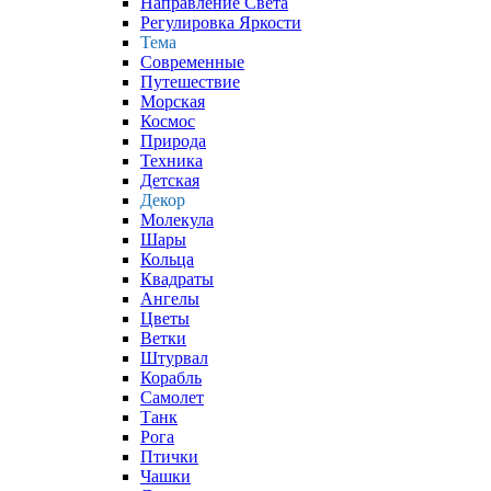
Направление Света
Регулировка Яркости
Тема
Современные
Путешествие
Морская
Космос
Природа
Техника
Детская
Декор
Молекула
Шары
Кольца
Квадраты
Ангелы
Цветы
Ветки
Штурвал
Корабль
Самолет
Танк
Рога
Птички
Чашки