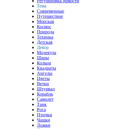
Регулировка Яркости
Тема
Современные
Путешествие
Морская
Космос
Природа
Техника
Детская
Декор
Молекула
Шары
Кольца
Квадраты
Ангелы
Цветы
Ветки
Штурвал
Корабль
Самолет
Танк
Рога
Птички
Чашки
Ложки