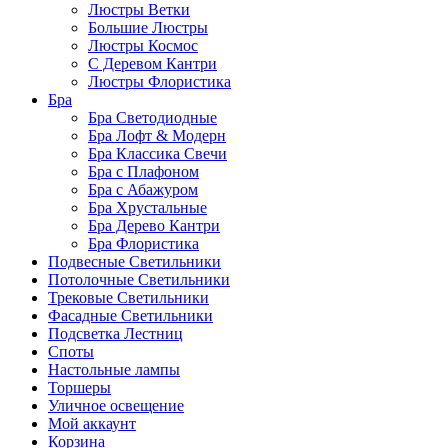
Люстры Ветки
Большие Люстры
Люстры Космос
С Деревом Кантри
Люстры Флористика
Бра
Бра Светодиодные
Бра Лофт & Модерн
Бра Классика Свечи
Бра с Плафоном
Бра с Абажуром
Бра Хрустальные
Бра Дерево Кантри
Бра Флористика
Подвесные Светильники
Потолочные Светильники
Трековые Светильники
Фасадные Светильники
Подсветка Лестниц
Споты
Настольные лампы
Торшеры
Уличное освещение
Мой аккаунт
Корзина