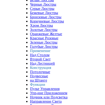
Белые Люстры
Черные Люстры
Серые Люстры
Бежевые Люстры
Бронзовые Люстры
Коричневые Люстры
Хром Люстры
Золотые Люстры
Оранжевые Желтые
Красные Розовые
Зеленые Люстры
Голубые Люстры
Применение
Над Столом
Второй Свет
Над Лестницей
Конструкция
Потолочные
Подвесные
на Штанге
Функции
Пульт Управления
Упр-ние Приложением
Ночник или Подсветка
Направление Света