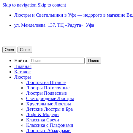
Skip to navigation
Skip to content
Люстры и Светильники в Уфе — недорого в магазине Вк
ул. Менделеева, 137, ТЦ «Радуга», Уфа
Open
Close
Найти:
Главная
Каталог
Люстры
Люстры на Штанге
Люстры Потолочные
Люстры Подвесные
Светодиодные Люстры
Хрустальные Люстры
Детские Люстры и Бра
Лофт & Модерн
Классика Свечи
Классика с Плафонами
Люстры с Абажурами