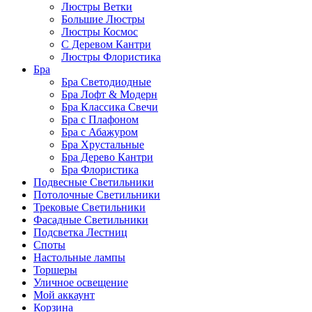
Люстры Ветки
Большие Люстры
Люстры Космос
С Деревом Кантри
Люстры Флористика
Бра
Бра Светодиодные
Бра Лофт & Модерн
Бра Классика Свечи
Бра с Плафоном
Бра с Абажуром
Бра Хрустальные
Бра Дерево Кантри
Бра Флористика
Подвесные Светильники
Потолочные Светильники
Трековые Светильники
Фасадные Светильники
Подсветка Лестниц
Споты
Настольные лампы
Торшеры
Уличное освещение
Мой аккаунт
Корзина