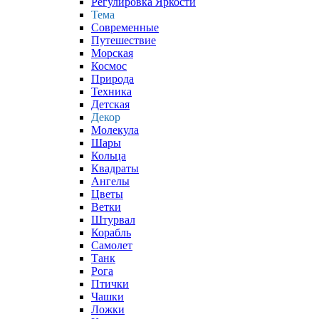
Регулировка Яркости
Тема
Современные
Путешествие
Морская
Космос
Природа
Техника
Детская
Декор
Молекула
Шары
Кольца
Квадраты
Ангелы
Цветы
Ветки
Штурвал
Корабль
Самолет
Танк
Рога
Птички
Чашки
Ложки