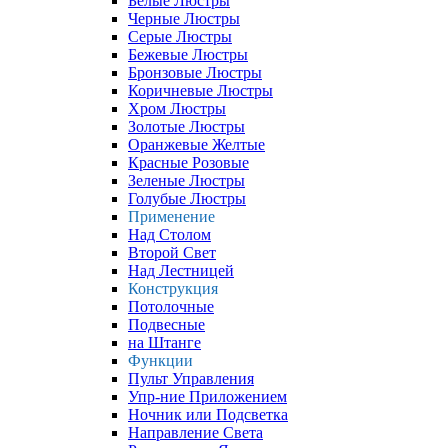
Белые Люстры
Черные Люстры
Серые Люстры
Бежевые Люстры
Бронзовые Люстры
Коричневые Люстры
Хром Люстры
Золотые Люстры
Оранжевые Желтые
Красные Розовые
Зеленые Люстры
Голубые Люстры
Применение
Над Столом
Второй Свет
Над Лестницей
Конструкция
Потолочные
Подвесные
на Штанге
Функции
Пульт Управления
Упр-ние Приложением
Ночник или Подсветка
Направление Света