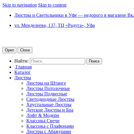
Skip to navigation
Skip to content
Люстры и Светильники в Уфе — недорого в магазине Вк
ул. Менделеева, 137, ТЦ «Радуга», Уфа
Open
Close
Найти:
Главная
Каталог
Люстры
Люстры на Штанге
Люстры Потолочные
Люстры Подвесные
Светодиодные Люстры
Хрустальные Люстры
Детские Люстры и Бра
Лофт & Модерн
Классика Свечи
Классика с Плафонами
Люстры с Абажурами