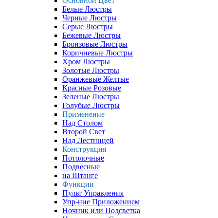
Основной Цвет
Белые Люстры
Черные Люстры
Серые Люстры
Бежевые Люстры
Бронзовые Люстры
Коричневые Люстры
Хром Люстры
Золотые Люстры
Оранжевые Желтые
Красные Розовые
Зеленые Люстры
Голубые Люстры
Применение
Над Столом
Второй Свет
Над Лестницей
Конструкция
Потолочные
Подвесные
на Штанге
Функции
Пульт Управления
Упр-ние Приложением
Ночник или Подсветка