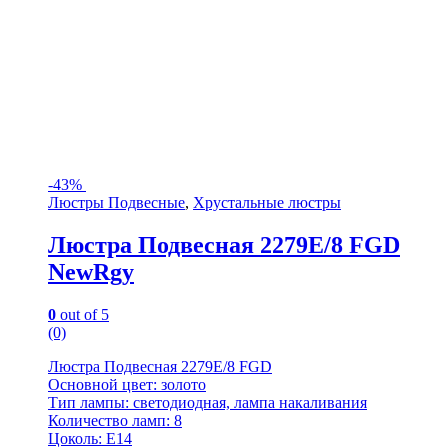
-
43%
Люстры Подвесные
,
Хрустальные люстры
Люстра Подвесная 2279E/8 FGD
NewRgy
0
out of 5
(0)
Люстра Подвесная 2279E/8 FGD
Основной цвет: золото
Тип лампы: светодиодная, лампа накаливания
Количество ламп: 8
Цоколь: E14