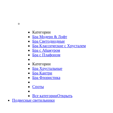
Категории
Бра Модерн & Лофт
Бра Светодиодные
Бра Классические с Хрусталем
Бра с Абажуром
Бра с Плафоном
Категории
Бра Хрустальные
Бра Кантри
Бра Флористика
Споты
Все категории
Открыть
Подвесные светильники