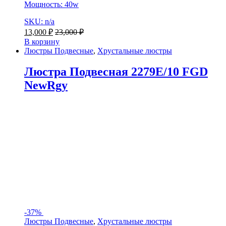
Мощность: 40w
SKU: n/a
13,000
₽
23,000
₽
В корзину
Люстры Подвесные
,
Хрустальные люстры
Люстра Подвесная 2279E/10 FGD
NewRgy
-
37%
Люстры Подвесные
,
Хрустальные люстры