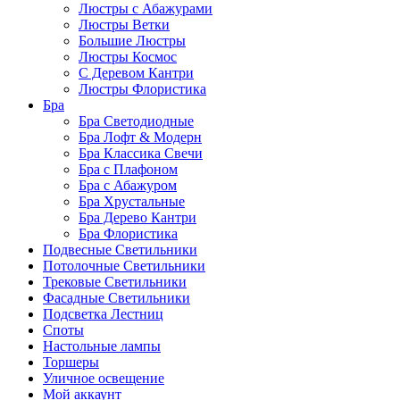
Люстры с Абажурами
Люстры Ветки
Большие Люстры
Люстры Космос
С Деревом Кантри
Люстры Флористика
Бра
Бра Светодиодные
Бра Лофт & Модерн
Бра Классика Свечи
Бра с Плафоном
Бра с Абажуром
Бра Хрустальные
Бра Дерево Кантри
Бра Флористика
Подвесные Светильники
Потолочные Светильники
Трековые Светильники
Фасадные Светильники
Подсветка Лестниц
Споты
Настольные лампы
Торшеры
Уличное освещение
Мой аккаунт