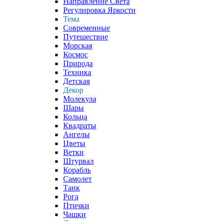
Направление Света
Регулировка Яркости
Тема
Современные
Путешествие
Морская
Космос
Природа
Техника
Детская
Декор
Молекула
Шары
Кольца
Квадраты
Ангелы
Цветы
Ветки
Штурвал
Корабль
Самолет
Танк
Рога
Птички
Чашки