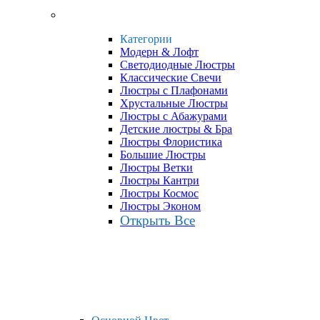
Категории
Модерн & Лофт
Светодиодные Люстры
Классические Свечи
Люстры с Плафонами
Хрустальные Люстры
Люстры с Абажурами
Детские люстры & Бра
Люстры Флористика
Большие Люстры
Люстры Ветки
Люстры Кантри
Люстры Космос
Люстры Эконом
Открыть Все