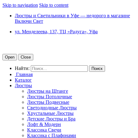
Skip to navigation
Skip to content
Люстры и Светильники в Уфе — недорого в магазине
Включи Свет
ул. Менделеева, 137, ТЦ «Радуга», Уфа
Open
Close
Найти:
Главная
Каталог
Люстры
Люстры на Штанге
Люстры Потолочные
Люстры Подвесные
Светодиодные Люстры
Хрустальные Люстры
Детские Люстры и Бра
Лофт & Модерн
Классика Свечи
Классика с Плафонами