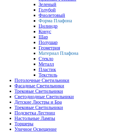
Зеленый
Голубой
Фиолетовый
Форма Плафона
Цилиндр
Конус
Шар
Полушар
Геометрия
Материал Плафона
Стекло
Металл
Пластик
Текстиль
Потолочные Светильники
Фасадные Светильники
Трековые Светильники
Светодиодные Светильники
Детские Люстры и Бра
Трековые Светильники
Подсветка Лестниц
Настольные Лампы
Торшеры
Уличное Освещение