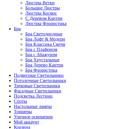
Люстры Ветки
Большие Люстры
Люстры Космос
С Деревом Кантри
Люстры Флористика
Бра
Бра Светодиодные
Бра Лофт & Модерн
Бра Классика Свечи
Бра с Плафоном
Бра с Абажуром
Бра Хрустальные
Бра Дерево Кантри
Бра Флористика
Подвесные Светильники
Потолочные Светильники
Трековые Светильники
Фасадные Светильники
Подсветка Лестниц
Споты
Настольные лампы
Торшеры
Уличное освещение
Мой аккаунт
Корзина