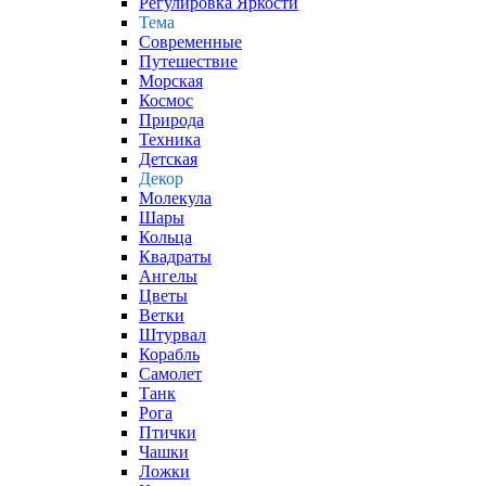
Регулировка Яркости
Тема
Современные
Путешествие
Морская
Космос
Природа
Техника
Детская
Декор
Молекула
Шары
Кольца
Квадраты
Ангелы
Цветы
Ветки
Штурвал
Корабль
Самолет
Танк
Рога
Птички
Чашки
Ложки