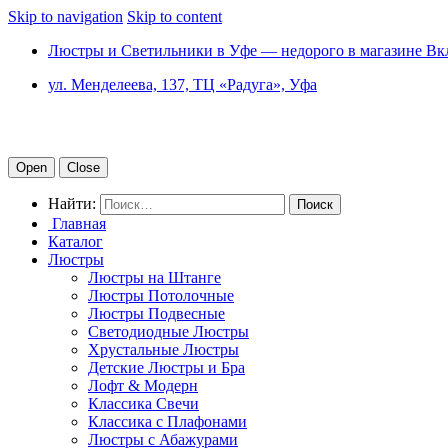
Skip to navigation
Skip to content
Люстры и Светильники в Уфе — недорого в магазине Вк
ул. Менделеева, 137, ТЦ «Радуга», Уфа
Open
Close
Найти:
Главная
Каталог
Люстры
Люстры на Штанге
Люстры Потолочные
Люстры Подвесные
Светодиодные Люстры
Хрустальные Люстры
Детские Люстры и Бра
Лофт & Модерн
Классика Свечи
Классика с Плафонами
Люстры с Абажурами