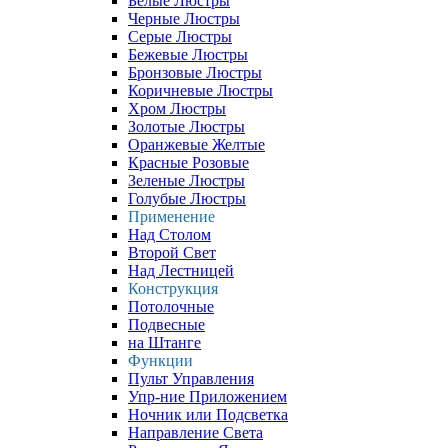
Белые Люстры
Черные Люстры
Серые Люстры
Бежевые Люстры
Бронзовые Люстры
Коричневые Люстры
Хром Люстры
Золотые Люстры
Оранжевые Желтые
Красные Розовые
Зеленые Люстры
Голубые Люстры
Применение
Над Столом
Второй Свет
Над Лестницей
Конструкция
Потолочные
Подвесные
на Штанге
Функции
Пульт Управления
Упр-ние Приложением
Ночник или Подсветка
Направление Света