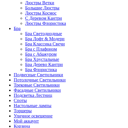
Люстры Ветки
Большие Люстры
Люстры Космос
С Деревом Кантри
Люстры Флористика
Бра
Бра Светодиодные
Бра Лофт & Модерн
Бра Классика Свечи
Бра с Плафоном
Бра с Абажуром
Бра Хрустальные
Бра Дерево Кантри
Бра Флористика
Подвесные Светильники
Потолочные Светильники
Трековые Светильники
Фасадные Светильники
Подсветка Лестниц
Споты
Настольные лампы
Торшеры
Уличное освещение
Мой аккаунт
Корзина