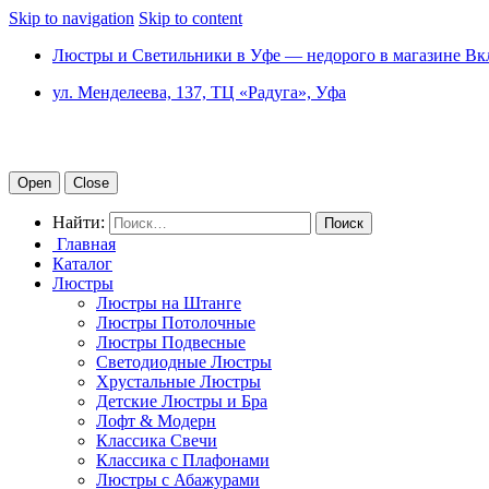
Skip to navigation
Skip to content
Люстры и Светильники в Уфе — недорого в магазине Вк
ул. Менделеева, 137, ТЦ «Радуга», Уфа
Open
Close
Найти:
Главная
Каталог
Люстры
Люстры на Штанге
Люстры Потолочные
Люстры Подвесные
Светодиодные Люстры
Хрустальные Люстры
Детские Люстры и Бра
Лофт & Модерн
Классика Свечи
Классика с Плафонами
Люстры с Абажурами