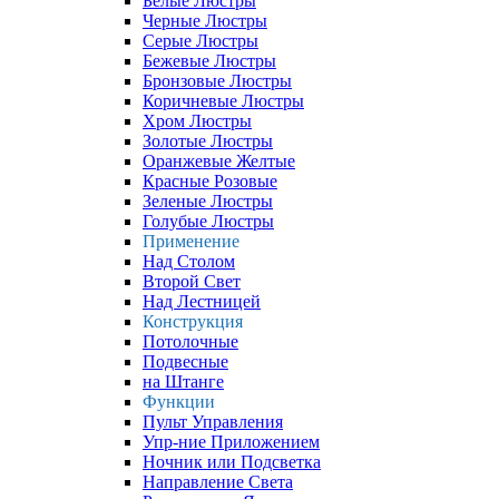
Белые Люстры
Черные Люстры
Серые Люстры
Бежевые Люстры
Бронзовые Люстры
Коричневые Люстры
Хром Люстры
Золотые Люстры
Оранжевые Желтые
Красные Розовые
Зеленые Люстры
Голубые Люстры
Применение
Над Столом
Второй Свет
Над Лестницей
Конструкция
Потолочные
Подвесные
на Штанге
Функции
Пульт Управления
Упр-ние Приложением
Ночник или Подсветка
Направление Света