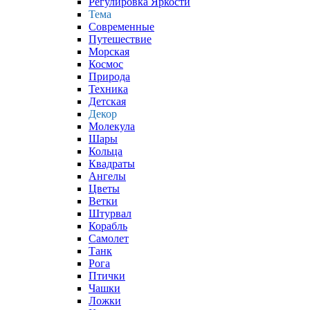
Регулировка Яркости
Тема
Современные
Путешествие
Морская
Космос
Природа
Техника
Детская
Декор
Молекула
Шары
Кольца
Квадраты
Ангелы
Цветы
Ветки
Штурвал
Корабль
Самолет
Танк
Рога
Птички
Чашки
Ложки