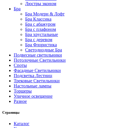
Люстры эконом
Бра
Бра Модерн & Лофт
Бра Классика
Бра с абажуром
Бра с плафоном
Бра хрустальные
Бра с деревом
Бра Флористика
Светодиодные Бра
Подвесные светильники
Потолочные Светильники
Споты
Фасадные Светильники
Подсветка Лестниц
Трековые Светильники
Настольные лампы
Торшеры
Уличное освещение
Разное
Страницы
Каталог