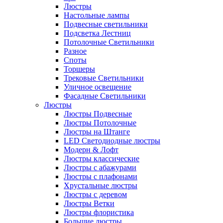
Люстры
Настольные лампы
Подвесные светильники
Подсветка Лестниц
Потолочные Светильники
Разное
Споты
Торшеры
Трековые Светильники
Уличное освещение
Фасадные Светильники
Люстры
Люстры Подвесные
Люстры Потолочные
Люстры на Штанге
LED Светодиодные люстры
Модерн & Лофт
Люстры классические
Люстры с абажурами
Люстры с плафонами
Хрустальные люстры
Люстры с деревом
Люстры Ветки
Люстры флористика
Большие люстры