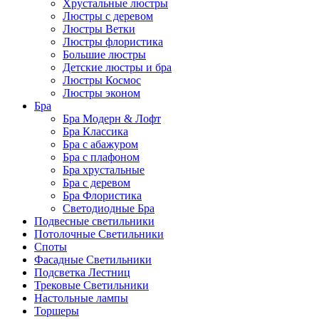
Хрустальные люстры
Люстры с деревом
Люстры Ветки
Люстры флористика
Большие люстры
Детские люстры и бра
Люстры Космос
Люстры эконом
Бра
Бра Модерн & Лофт
Бра Классика
Бра с абажуром
Бра с плафоном
Бра хрустальные
Бра с деревом
Бра Флористика
Светодиодные Бра
Подвесные светильники
Потолочные Светильники
Споты
Фасадные Светильники
Подсветка Лестниц
Трековые Светильники
Настольные лампы
Торшеры