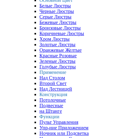
Основной Цвет
Белые Люстры
Черные Люстры
Серые Люстры
Бежевые Люстры
Бронзовые Люстры
Коричневые Люстры
Хром Люстры
Золотые Люстры
Оранжевые Желтые
Красные Розовые
Зеленые Люстры
Голубые Люстры
Применение
Над Столом
Второй Свет
Над Лестницей
Конструкция
Потолочные
Подвесные
на Штанге
Функции
Пульт Управления
Упр-ние Приложением
Ночник или Подсветка