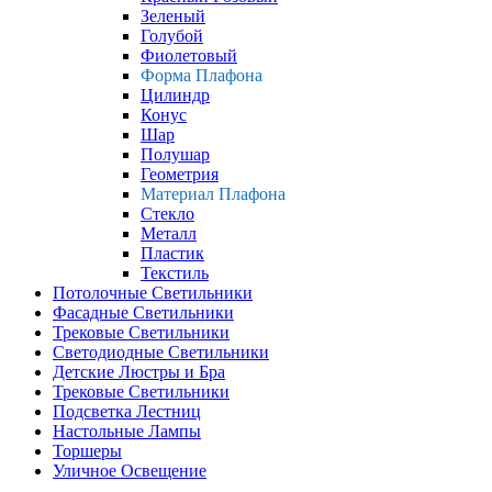
Зеленый
Голубой
Фиолетовый
Форма Плафона
Цилиндр
Конус
Шар
Полушар
Геометрия
Материал Плафона
Стекло
Металл
Пластик
Текстиль
Потолочные Светильники
Фасадные Светильники
Трековые Светильники
Светодиодные Светильники
Детские Люстры и Бра
Трековые Светильники
Подсветка Лестниц
Настольные Лампы
Торшеры
Уличное Освещение