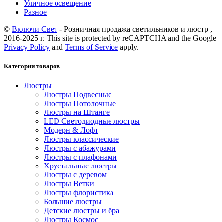
Уличное освещение
Разное
©
Включи Свет
- Розничная продажа светильников и люстр ,
2016-2025 г. This site is protected by reCAPTCHA and the Google
Privacy Policy
and
Terms of Service
apply.
Категории товаров
Люстры
Люстры Подвесные
Люстры Потолочные
Люстры на Штанге
LED Светодиодные люстры
Модерн & Лофт
Люстры классические
Люстры с абажурами
Люстры с плафонами
Хрустальные люстры
Люстры с деревом
Люстры Ветки
Люстры флористика
Большие люстры
Детские люстры и бра
Люстры Космос