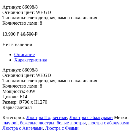
Артикул: 86098/8
Основной цвет: WHGD
Тип лампы: светодиодная, лампа накаливания
Количество ламп: 8
13,900
₽
16,500
₽
Нет в наличии
Описание
Характеристика
Артикул: 86098/8
Основной цвет: WHGD
Тип лампы: светодиодная, лампа накаливания
Количество ламп: 8
Мощность: 40W
Цоколь: Е14
Размер: Ø790 x H1270
Каркас:металл
Категории:
Люстры Подвесные
,
Люстры с абажурами
Метки:
maytoni
,
бежевые люстры
,
белые люстры
,
люстра с абажурами
,
Люстра с Ангелами
,
Люстра с Феями