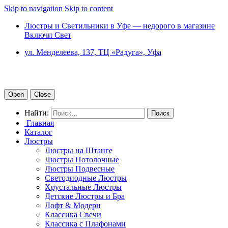
Skip to navigation
Skip to content
Люстры и Светильники в Уфе — недорого в магазине
Включи Свет
ул. Менделеева, 137, ТЦ «Радуга», Уфа
Open
Close
Найти:
Главная
Каталог
Люстры
Люстры на Штанге
Люстры Потолочные
Люстры Подвесные
Светодиодные Люстры
Хрустальные Люстры
Детские Люстры и Бра
Лофт & Модерн
Классика Свечи
Классика с Плафонами