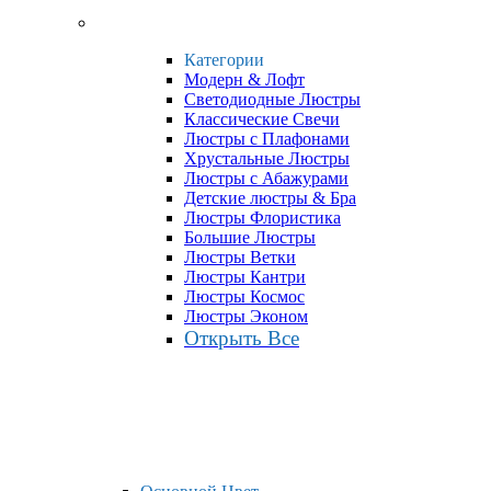
Категории
Модерн & Лофт
Светодиодные Люстры
Классические Свечи
Люстры с Плафонами
Хрустальные Люстры
Люстры с Абажурами
Детские люстры & Бра
Люстры Флористика
Большие Люстры
Люстры Ветки
Люстры Кантри
Люстры Космос
Люстры Эконом
Открыть Все