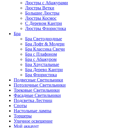
Люстры с Абажурами
Люстры Ветки
Большие Люстры
Люстры Космос
С Деревом Кантри
Люстры Флористика
Бра
Бра Светодиодные
Бра Лофт & Модерн
Бра Классика Свечи
Бра с Плафоном
Бра с Абажуром
Бра Хрустальные
Бра Дерево Кантри
Бра Флористика
Подвесные Светильники
Потолочные Светильники
Трековые Светильники
Фасадные Светильники
Подсветка Лестниц
Споты
Настольные лампы
Торшеры
Уличное освещение
Мой аккаунт