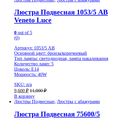
Люстра Подвесная 1053/5 AB
Veneto Luce
0
out of 5
(0)
Артикул: 1053/5 AB
Основной цвет: бронза/коричневый
Тип лампы: светодиодная, лампа накаливания
Количество ламп: 5
Цоколь: E14
Мощность: 40W
SKU: n/a
9,600
₽
11,000
₽
В корзину
Люстры Подвесные
,
Люстры с абажурами
Люстра Подвесная 75600/5