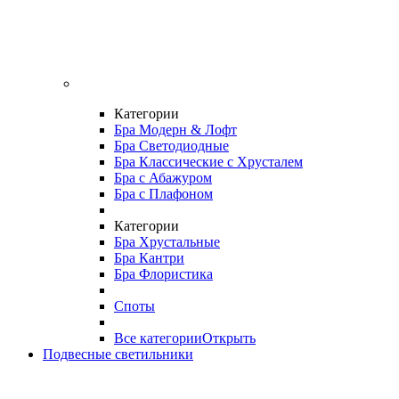
Категории
Бра Модерн & Лофт
Бра Светодиодные
Бра Классические с Хрусталем
Бра с Абажуром
Бра с Плафоном
Категории
Бра Хрустальные
Бра Кантри
Бра Флористика
Споты
Все категории
Открыть
Подвесные светильники