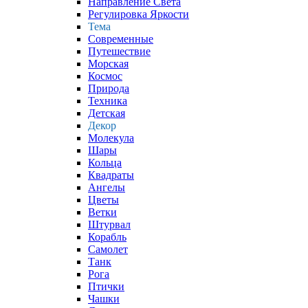
Направление Света
Регулировка Яркости
Тема
Современные
Путешествие
Морская
Космос
Природа
Техника
Детская
Декор
Молекула
Шары
Кольца
Квадраты
Ангелы
Цветы
Ветки
Штурвал
Корабль
Самолет
Танк
Рога
Птички
Чашки