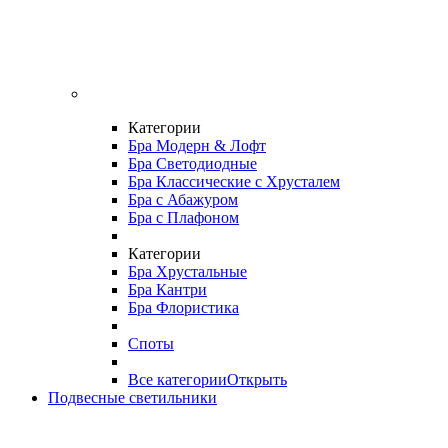
Категории
Бра Модерн & Лофт
Бра Светодиодные
Бра Классические с Хрусталем
Бра с Абажуром
Бра с Плафоном
Категории
Бра Хрустальные
Бра Кантри
Бра Флористика
Споты
Все категории
Открыть
Подвесные светильники