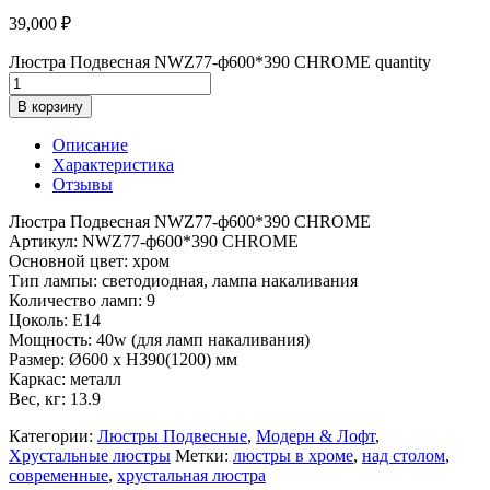
39,000
₽
Люстра Подвесная NWZ77-ф600*390 CHROME quantity
В корзину
Описание
Характеристика
Отзывы
Люстра Подвесная NWZ77-ф600*390 CHROME
Артикул: NWZ77-ф600*390 CHROME
Основной цвет: хром
Тип лампы: светодиодная, лампа накаливания
Количество ламп: 9
Цоколь: E14
Мощность: 40w (для ламп накаливания)
Размер: Ø600 x H390(1200) мм
Каркас: металл
Вес, кг: 13.9
Категории:
Люстры Подвесные
,
Модерн & Лофт
,
Хрустальные люстры
Метки:
люстры в хроме
,
над столом
,
современные
,
хрустальная люстра