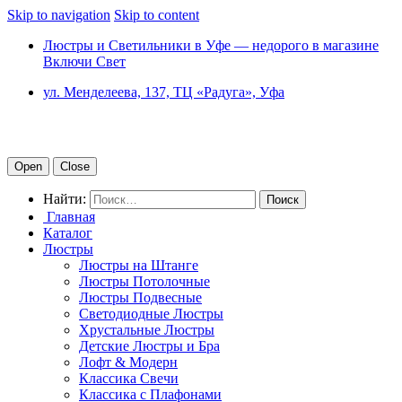
Skip to navigation
Skip to content
Люстры и Светильники в Уфе — недорого в магазине
Включи Свет
ул. Менделеева, 137, ТЦ «Радуга», Уфа
Open
Close
Найти:
Главная
Каталог
Люстры
Люстры на Штанге
Люстры Потолочные
Люстры Подвесные
Светодиодные Люстры
Хрустальные Люстры
Детские Люстры и Бра
Лофт & Модерн
Классика Свечи
Классика с Плафонами