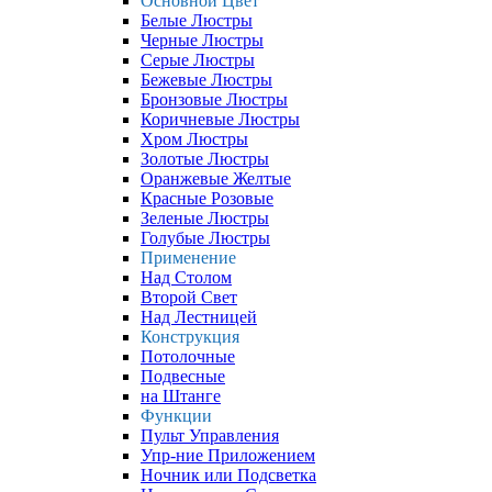
Основной Цвет
Белые Люстры
Черные Люстры
Серые Люстры
Бежевые Люстры
Бронзовые Люстры
Коричневые Люстры
Хром Люстры
Золотые Люстры
Оранжевые Желтые
Красные Розовые
Зеленые Люстры
Голубые Люстры
Применение
Над Столом
Второй Свет
Над Лестницей
Конструкция
Потолочные
Подвесные
на Штанге
Функции
Пульт Управления
Упр-ние Приложением
Ночник или Подсветка