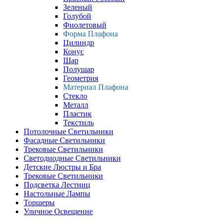
Зеленый
Голубой
Фиолетовый
Форма Плафона
Цилиндр
Конус
Шар
Полушар
Геометрия
Материал Плафона
Стекло
Металл
Пластик
Текстиль
Потолочные Светильники
Фасадные Светильники
Трековые Светильники
Светодиодные Светильники
Детские Люстры и Бра
Трековые Светильники
Подсветка Лестниц
Настольные Лампы
Торшеры
Уличное Освещение