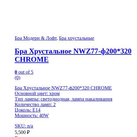
Бра Модерн & Лофт
,
Бра хрустальные
Бра Хрустальное NWZ77-ф200*320
CHROME
0
out of 5
(0)
Бра Хрустальное NWZ77-ф200*320 CHROME
Основной цвет: хром
Тип лампы: светодиодная, лампа накаливания
Количество ламп: 2
Цоколь: E14
Мощность: 40W
SKU: n/a
5,500
₽