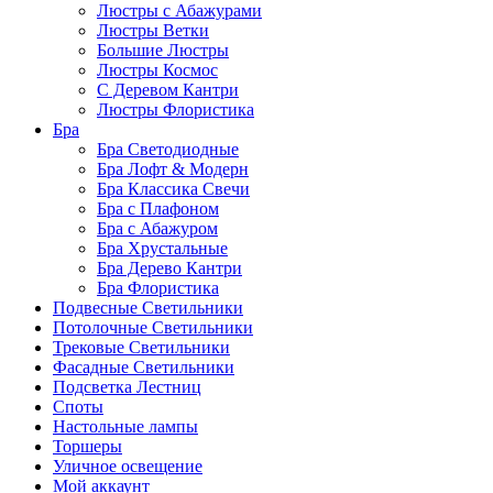
Люстры с Абажурами
Люстры Ветки
Большие Люстры
Люстры Космос
С Деревом Кантри
Люстры Флористика
Бра
Бра Светодиодные
Бра Лофт & Модерн
Бра Классика Свечи
Бра с Плафоном
Бра с Абажуром
Бра Хрустальные
Бра Дерево Кантри
Бра Флористика
Подвесные Светильники
Потолочные Светильники
Трековые Светильники
Фасадные Светильники
Подсветка Лестниц
Споты
Настольные лампы
Торшеры
Уличное освещение
Мой аккаунт