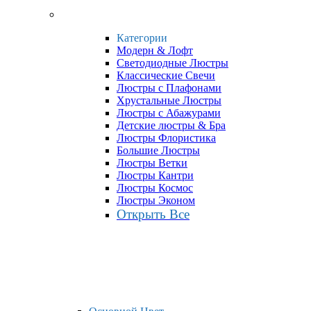
Категории
Модерн & Лофт
Светодиодные Люстры
Классические Свечи
Люстры с Плафонами
Хрустальные Люстры
Люстры с Абажурами
Детские люстры & Бра
Люстры Флористика
Большие Люстры
Люстры Ветки
Люстры Кантри
Люстры Космос
Люстры Эконом
Открыть Все