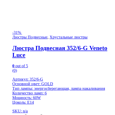
-
31%
Люстры Подвесные
,
Хрустальные люстры
Люстра Подвесная 352/6-G Veneto
Luce
0
out of 5
(0)
Артикул: 352/6-G
Основной цвет: GOLD
Тип лампы: энергосберегающая, лампа накаливания
Количество ламп: 6
Мощность: 60W
Цоколь: Е14
SKU: n/a