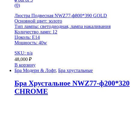
(0)
Люстра Подвесная NWZ77-ф800*390 GOLD
Основной цвет: золото
Тип лампы: светодиодная, лампа накаливания
Количество ламп: 12
Цоколь: E14
Мощность: 40w
SKU: n/a
48,000
₽
В корзину
Бра Модерн & Лофт
,
Бра хрустальные
Бра Хрустальное NWZ77-ф200*320
CHROME