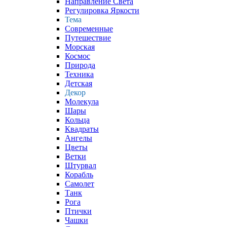
Направление Света
Регулировка Яркости
Тема
Современные
Путешествие
Морская
Космос
Природа
Техника
Детская
Декор
Молекула
Шары
Кольца
Квадраты
Ангелы
Цветы
Ветки
Штурвал
Корабль
Самолет
Танк
Рога
Птички
Чашки