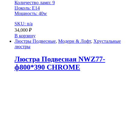
Количество ламп: 9
Цоколь: E14
Мощность: 40w
SKU: n/a
34,000
₽
В корзину
Люстры Подвесные
,
Модерн & Лофт
,
Хрустальные
люстры
Люстра Подвесная NWZ77-
ф800*390 CHROME