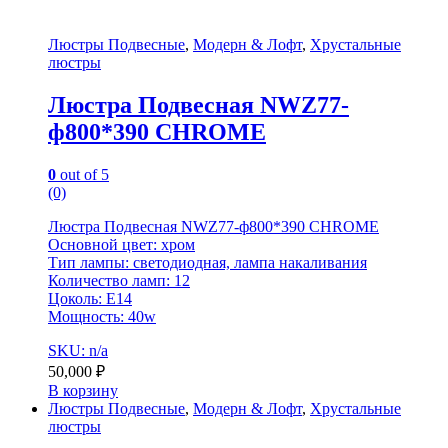
Люстры Подвесные
,
Модерн & Лофт
,
Хрустальные
люстры
Люстра Подвесная NWZ77-
ф800*390 CHROME
0
out of 5
(0)
Люстра Подвесная NWZ77-ф800*390 CHROME
Основной цвет: хром
Тип лампы: светодиодная, лампа накаливания
Количество ламп: 12
Цоколь: E14
Мощность: 40w
SKU: n/a
50,000
₽
В корзину
Люстры Подвесные
,
Модерн & Лофт
,
Хрустальные
люстры