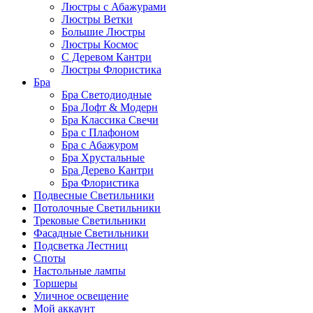
Люстры с Абажурами
Люстры Ветки
Большие Люстры
Люстры Космос
С Деревом Кантри
Люстры Флористика
Бра
Бра Светодиодные
Бра Лофт & Модерн
Бра Классика Свечи
Бра с Плафоном
Бра с Абажуром
Бра Хрустальные
Бра Дерево Кантри
Бра Флористика
Подвесные Светильники
Потолочные Светильники
Трековые Светильники
Фасадные Светильники
Подсветка Лестниц
Споты
Настольные лампы
Торшеры
Уличное освещение
Мой аккаунт