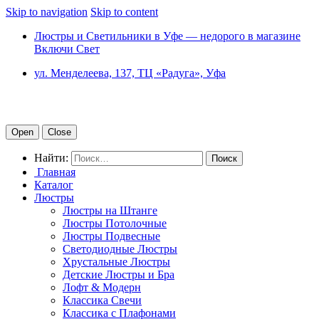
Skip to navigation
Skip to content
Люстры и Светильники в Уфе — недорого в магазине
Включи Свет
ул. Менделеева, 137, ТЦ «Радуга», Уфа
Open
Close
Найти:
Главная
Каталог
Люстры
Люстры на Штанге
Люстры Потолочные
Люстры Подвесные
Светодиодные Люстры
Хрустальные Люстры
Детские Люстры и Бра
Лофт & Модерн
Классика Свечи
Классика с Плафонами