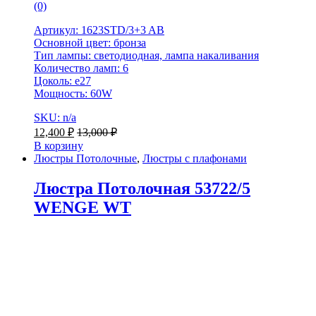
(0)
Артикул: 1623STD/3+3 AB
Основной цвет: бронза
Тип лампы: светодиодная, лампа накаливания
Количество ламп: 6
Цоколь: е27
Мощность: 60W
SKU: n/a
12,400
₽
13,000
₽
В корзину
Люстры Потолочные
,
Люстры с плафонами
Люстра Потолочная 53722/5
WENGE WT