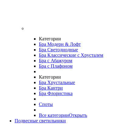
Категории
Бра Модерн & Лофт
Бра Светодиодные
Бра Классические с Хрусталем
Бра с Абажуром
Бра с Плафоном
Категории
Бра Хрустальные
Бра Кантри
Бра Флористика
Споты
Все категории
Открыть
Подвесные светильники