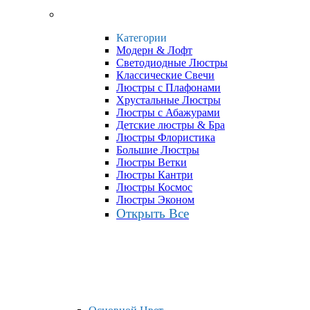
Категории
Модерн & Лофт
Светодиодные Люстры
Классические Свечи
Люстры с Плафонами
Хрустальные Люстры
Люстры с Абажурами
Детские люстры & Бра
Люстры Флористика
Большие Люстры
Люстры Ветки
Люстры Кантри
Люстры Космос
Люстры Эконом
Открыть Все