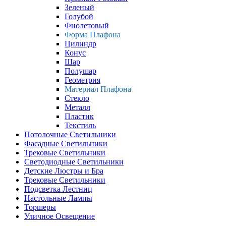
Зеленый
Голубой
Фиолетовый
Форма Плафона
Цилиндр
Конус
Шар
Полушар
Геометрия
Материал Плафона
Стекло
Металл
Пластик
Текстиль
Потолочные Светильники
Фасадные Светильники
Трековые Светильники
Светодиодные Светильники
Детские Люстры и Бра
Трековые Светильники
Подсветка Лестниц
Настольные Лампы
Торшеры
Уличное Освещение