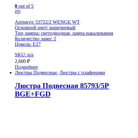
0
out of 5
(0)
Артикул: 53722/2 WENGE WT
Основной цвет: коричневый
Тип лампы: светодиодная, лампа накаливания
Количество ламп: 2
Цоколь: E27
SKU: n/a
2,600
₽
Подробнее
Люстры Подвесные
,
Люстры с плафонами
Люстра Подвесная 85793/5P
BGE+FGD