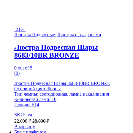
-
21%
Люстры Подвесные
,
Люстры с плафонами
Люстра Подвесная Шары
8683/10BR BRONZE
0
out of 5
(0)
Люстра Подвесная Шары 8683/10BR BRONZE
Основной цвет: бронза
Тип лампы: светодиодная, лампа накаливания
Количество ламп: 10
Цоколь: E14
SKU: n/a
22,000
₽
28,000
₽
В корзину
Бра с плафоном