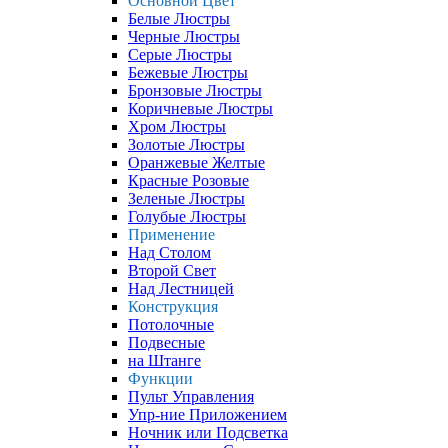
Основной Цвет
Белые Люстры
Черные Люстры
Серые Люстры
Бежевые Люстры
Бронзовые Люстры
Коричневые Люстры
Хром Люстры
Золотые Люстры
Оранжевые Желтые
Красные Розовые
Зеленые Люстры
Голубые Люстры
Применение
Над Столом
Второй Свет
Над Лестницей
Конструкция
Потолочные
Подвесные
на Штанге
Функции
Пульт Управления
Упр-ние Приложением
Ночник или Подсветка