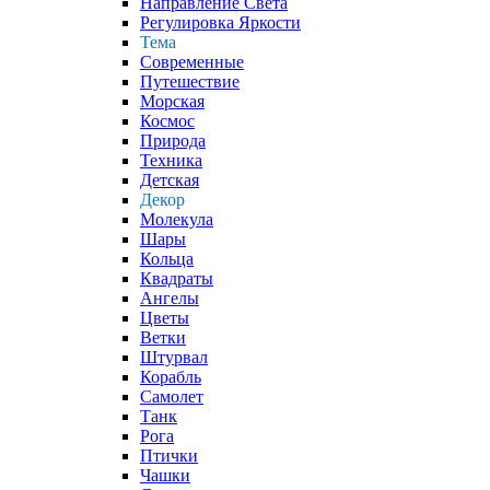
Направление Света
Регулировка Яркости
Тема
Современные
Путешествие
Морская
Космос
Природа
Техника
Детская
Декор
Молекула
Шары
Кольца
Квадраты
Ангелы
Цветы
Ветки
Штурвал
Корабль
Самолет
Танк
Рога
Птички
Чашки