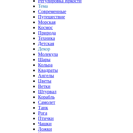
Регулировка Яркости
Тема
Современные
Путешествие
Морская
Космос
Природа
Техника
Детская
Декор
Молекула
Шары
Кольца
Квадраты
Ангелы
Цветы
Ветки
Штурвал
Корабль
Самолет
Танк
Рога
Птички
Чашки
Ложки