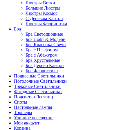
Люстры Ветки
Большие Люстры
Люстры Космос
С Деревом Кантри
Люстры Флористика
Бра
Бра Светодиодные
Бра Лофт & Модерн
Бра Классика Свечи
Бра с Плафоном
Бра с Абажуром
Бра Хрустальные
Бра Дерево Кантри
Бра Флористика
Подвесные Светильники
Потолочные Светильники
Трековые Светильники
Фасадные Светильники
Подсветка Лестниц
Споты
Настольные лампы
Торшеры
Уличное освещение
Мой аккаунт
Корзина