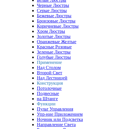
Белые Люстры
Черные Люстры
Серые Люстры
Бежевые Люстры
Бронзовые Люстры
Коричневые Люстры
Хром Люстры
Золотые Люстры
Оранжевые Желтые
Красные Розовые
Зеленые Люстры
Голубые Люстры
Применение
Над Столом
Второй Свет
Над Лестницей
Конструкция
Потолочные
Подвесные
на Штанге
Функции
Пульт Управления
Упр-ние Приложением
Ночник или Подсветка
Направление Света