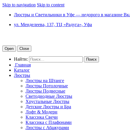
Skip to navigation
Skip to content
Люстры и Светильники в Уфе — недорого в магазине Вк
ул. Менделеева, 137, ТЦ «Радуга», Уфа
Open
Close
Найти:
Главная
Каталог
Люстры
Люстры на Штанге
Люстры Потолочные
Люстры Подвесные
Светодиодные Люстры
Хрустальные Люстры
Детские Люстры и Бра
Лофт & Модерн
Классика Свечи
Классика с Плафонами
Люстры с Абажурами