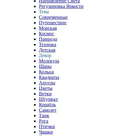
Направление Света
Регулировка Яркости
Тема
Современные
Путешествие
Морская
Космос
Природа
Техника
Детская
Декор
Молекула
Шары
Кольца
Квадраты
Ангелы
Цветы
Ветки
Штурвал
Корабль
Самолет
Танк
Рога
Птички
Чашки