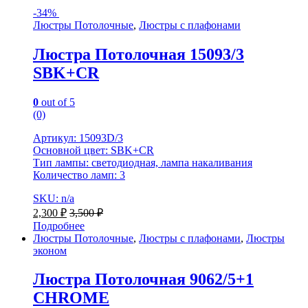
-
34%
Люстры Потолочные
,
Люстры с плафонами
Люстра Потолочная 15093/3
SBK+CR
0
out of 5
(0)
Артикул: 15093D/3
Основной цвет: SBK+CR
Тип лампы: светодиодная, лампа накаливания
Количество ламп: 3
SKU: n/a
2,300
₽
3,500
₽
Подробнее
Люстры Потолочные
,
Люстры с плафонами
,
Люстры
эконом
Люстра Потолочная 9062/5+1
CHROME