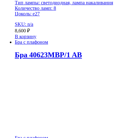
Тип лампы: светодиодная, лампа накаливания
Количество ламп: 8
Цоколь: e27
SKU: n/a
8,600
₽
В корзину
Бра с плафоном
Бра 40623MBP/1 AB
Бра с плафоном