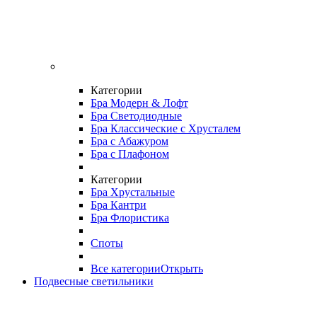
Категории
Бра Модерн & Лофт
Бра Светодиодные
Бра Классические с Хрусталем
Бра с Абажуром
Бра с Плафоном
Категории
Бра Хрустальные
Бра Кантри
Бра Флористика
Споты
Все категории
Открыть
Подвесные светильники