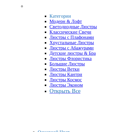
Категории
Модерн & Лофт
Светодиодные Люстры
Классические Свечи
Люстры с Плафонами
Хрустальные Люстры
Люстры с Абажурами
Детские люстры & Бра
Люстры Флористика
Большие Люстры
Люстры Ветки
Люстры Кантри
Люстры Космос
Люстры Эконом
Открыть Все