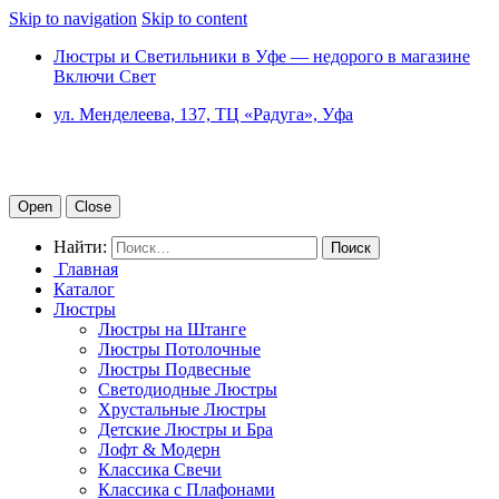
Skip to navigation
Skip to content
Люстры и Светильники в Уфе — недорого в магазине
Включи Свет
ул. Менделеева, 137, ТЦ «Радуга», Уфа
Open
Close
Найти:
Главная
Каталог
Люстры
Люстры на Штанге
Люстры Потолочные
Люстры Подвесные
Светодиодные Люстры
Хрустальные Люстры
Детские Люстры и Бра
Лофт & Модерн
Классика Свечи
Классика с Плафонами