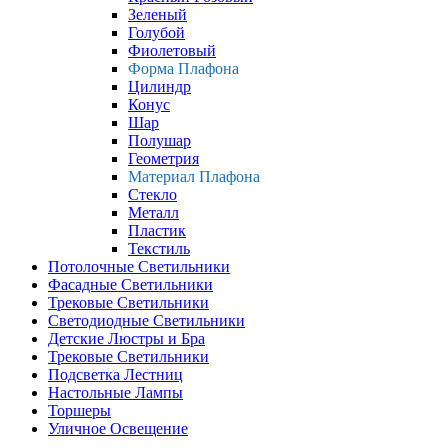
Зеленый
Голубой
Фиолетовый
Форма Плафона
Цилиндр
Конус
Шар
Полушар
Геометрия
Материал Плафона
Стекло
Металл
Пластик
Текстиль
Потолочные Светильники
Фасадные Светильники
Трековые Светильники
Светодиодные Светильники
Детские Люстры и Бра
Трековые Светильники
Подсветка Лестниц
Настольные Лампы
Торшеры
Уличное Освещение