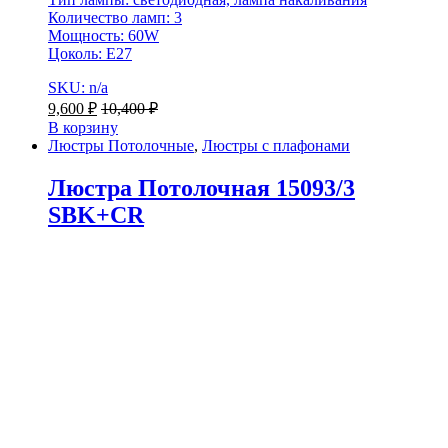
Количество ламп: 3
Мощность: 60W
Цоколь: E27
SKU: n/a
9,600
₽
10,400
₽
В корзину
Люстры Потолочные
,
Люстры с плафонами
Люстра Потолочная 15093/3
SBK+CR