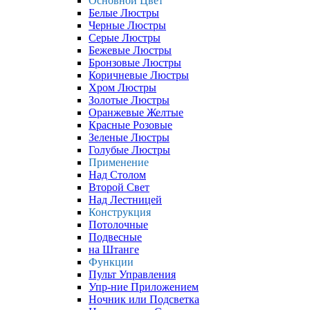
Основной Цвет
Белые Люстры
Черные Люстры
Серые Люстры
Бежевые Люстры
Бронзовые Люстры
Коричневые Люстры
Хром Люстры
Золотые Люстры
Оранжевые Желтые
Красные Розовые
Зеленые Люстры
Голубые Люстры
Применение
Над Столом
Второй Свет
Над Лестницей
Конструкция
Потолочные
Подвесные
на Штанге
Функции
Пульт Управления
Упр-ние Приложением
Ночник или Подсветка