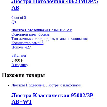
Люстра Потолочная 40623MDP/5
AB
0
out of 5
(0)
Люстра Потолочная 40623MDP/5 AB
Основной цвет: бронза
Тип лампы: светодиодная, лампа накаливания
Количество ламп: 5
Цоколь: e27
SKU: n/a
5,400
₽
В корзину
Похожие товары
Люстры Подвесные
,
Люстры с плафонами
Люстра Классическая 95002/3P
AB+WT