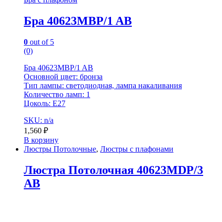
Бра 40623MBP/1 AB
0
out of 5
(0)
Бра 40623MBP/1 AB
Основной цвет: бронза
Тип лампы: светодиодная, лампа накаливания
Количество ламп: 1
Цоколь: Е27
SKU: n/a
1,560
₽
В корзину
Люстры Потолочные
,
Люстры с плафонами
Люстра Потолочная 40623MDP/3
AB