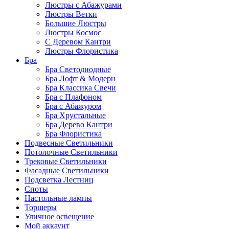
Люстры с Абажурами
Люстры Ветки
Большие Люстры
Люстры Космос
С Деревом Кантри
Люстры Флористика
Бра
Бра Светодиодные
Бра Лофт & Модерн
Бра Классика Свечи
Бра с Плафоном
Бра с Абажуром
Бра Хрустальные
Бра Дерево Кантри
Бра Флористика
Подвесные Светильники
Потолочные Светильники
Трековые Светильники
Фасадные Светильники
Подсветка Лестниц
Споты
Настольные лампы
Торшеры
Уличное освещение
Мой аккаунт