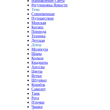
Направление Света
Регулировка Яркости
Тема
Современные
Путешествие
Морская
Космос
Природа
Техника
Детская
Декор
Молекула
Шары
Кольца
Квадраты
Ангелы
Цветы
Ветки
Штурвал
Корабль
Самолет
Танк
Рога
Птички
Чашки