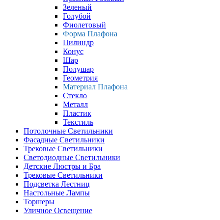
Зеленый
Голубой
Фиолетовый
Форма Плафона
Цилиндр
Конус
Шар
Полушар
Геометрия
Материал Плафона
Стекло
Металл
Пластик
Текстиль
Потолочные Светильники
Фасадные Светильники
Трековые Светильники
Светодиодные Светильники
Детские Люстры и Бра
Трековые Светильники
Подсветка Лестниц
Настольные Лампы
Торшеры
Уличное Освещение