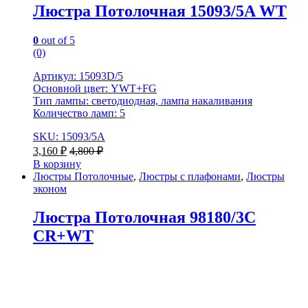
Люстра Потолочная 15093/5A WT
0
out of 5
(0)
Артикул: 15093D/5
Основной цвет: YWT+FG
Тип лампы: светодиодная, лампа накаливания
Количество ламп: 5
SKU: 15093/5A
3,160
₽
4,800
₽
В корзину
Люстры Потолочные
,
Люстры с плафонами
,
Люстры
эконом
Люстра Потолочная 98180/3C
CR+WT