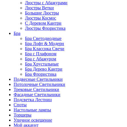
Люстры с Абажурами
Люстры Ветки
Большие Люстры
Люстры Космос
С Деревом Кантри
Люстры Флористика
Бра
Бра Светодиодные
Бра Лофт & Модерн
Бра Классика Свечи
Бра с Плафоном
Бра с Абажуром
Бра Хрустальные
Бра Дерево Кантри
Бра Флористика
Подвесные Светильники
Потолочные Светильники
Трековые Светильники
Фасадные Светильники
Подсветка Лестниц
Споты
Настольные лампы
Торшеры
Уличное освещение
Мой аккаунт