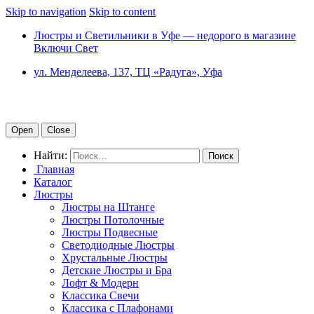
Skip to navigation
Skip to content
Люстры и Светильники в Уфе — недорого в магазине
Включи Свет
ул. Менделеева, 137, ТЦ «Радуга», Уфа
Open
Close
Найти:
Главная
Каталог
Люстры
Люстры на Штанге
Люстры Потолочные
Люстры Подвесные
Светодиодные Люстры
Хрустальные Люстры
Детские Люстры и Бра
Лофт & Модерн
Классика Свечи
Классика с Плафонами