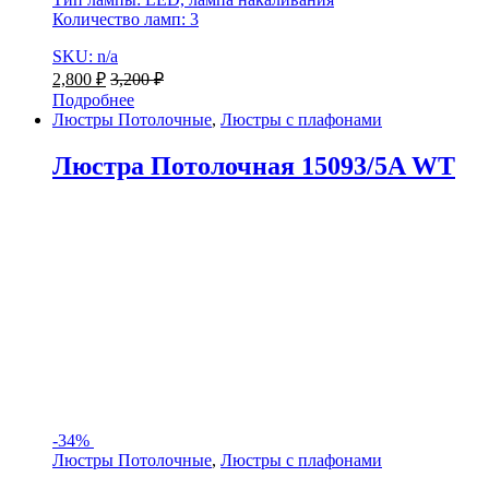
Количество ламп: 3
SKU: n/a
2,800
₽
3,200
₽
Подробнее
Люстры Потолочные
,
Люстры с плафонами
Люстра Потолочная 15093/5A WT
-
34%
Люстры Потолочные
,
Люстры с плафонами