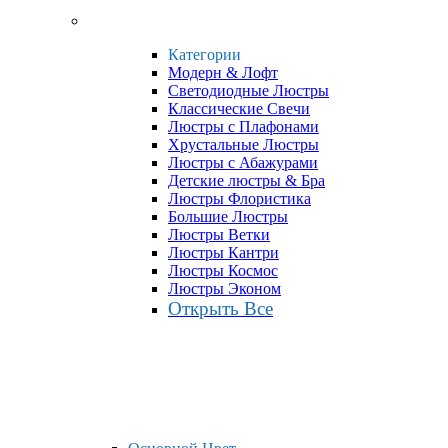
Категории
Модерн & Лофт
Светодиодные Люстры
Классические Свечи
Люстры с Плафонами
Хрустальные Люстры
Люстры с Абажурами
Детские люстры & Бра
Люстры Флористика
Большие Люстры
Люстры Ветки
Люстры Кантри
Люстры Космос
Люстры Эконом
Открыть Все