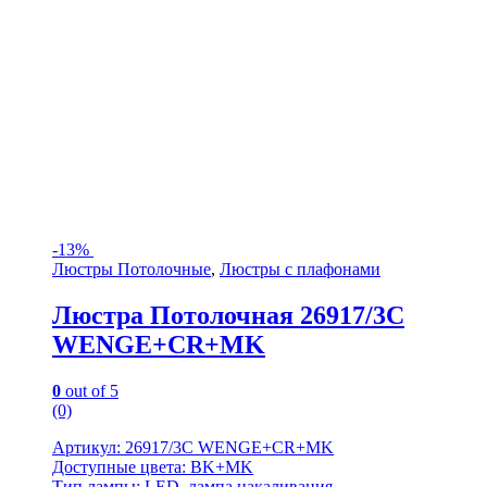
-
13%
Люстры Потолочные
,
Люстры с плафонами
Люстра Потолочная 26917/3C
WENGE+CR+MK
0
out of 5
(0)
Артикул: 26917/3C WENGE+CR+MK
Доступные цвета: BK+MK
Тип лампы: LED, лампа накаливания