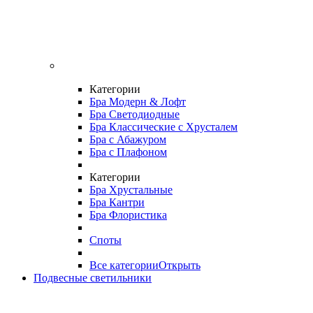
Категории
Бра Модерн & Лофт
Бра Светодиодные
Бра Классические с Хрусталем
Бра с Абажуром
Бра с Плафоном
Категории
Бра Хрустальные
Бра Кантри
Бра Флористика
Споты
Все категории
Открыть
Подвесные светильники