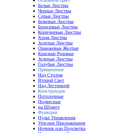
Основной Цвет
Белые Люстры
Черные Люстры
Серые Люстры
Бежевые Люстры
Бронзовые Люстры
Коричневые Люстры
Хром Люстры
Золотые Люстры
Оранжевые Желтые
Красные Розовые
Зеленые Люстры
Голубые Люстры
Применение
Над Столом
Второй Свет
Над Лестницей
Конструкция
Потолочные
Подвесные
на Штанге
Функции
Пульт Управления
Упр-ние Приложением
Ночник или Подсветка