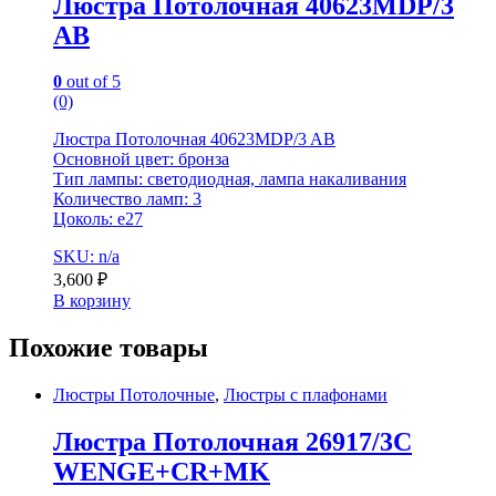
Люстра Потолочная 40623MDP/3
AB
0
out of 5
(0)
Люстра Потолочная 40623MDP/3 AB
Основной цвет: бронза
Тип лампы: светодиодная, лампа накаливания
Количество ламп: 3
Цоколь: e27
SKU: n/a
3,600
₽
В корзину
Похожие товары
Люстры Потолочные
,
Люстры с плафонами
Люстра Потолочная 26917/3C
WENGE+CR+MK