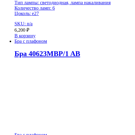
Тип лампы: светодиодная, лампа накаливания
Количество ламп: 6
Цоколь: e27
SKU: n/a
6,200
₽
В корзину
Бра с плафоном
Бра 40623MBP/1 AB
Бра с плафоном