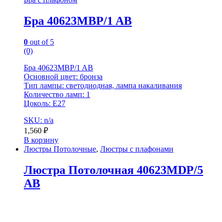
Бра 40623MBP/1 AB
0
out of 5
(0)
Бра 40623MBP/1 AB
Основной цвет: бронза
Тип лампы: светодиодная, лампа накаливания
Количество ламп: 1
Цоколь: Е27
SKU: n/a
1,560
₽
В корзину
Люстры Потолочные
,
Люстры с плафонами
Люстра Потолочная 40623MDP/5
AB