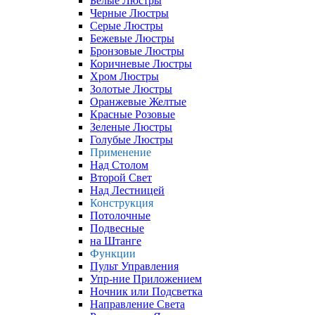
Белые Люстры
Черные Люстры
Серые Люстры
Бежевые Люстры
Бронзовые Люстры
Коричневые Люстры
Хром Люстры
Золотые Люстры
Оранжевые Желтые
Красные Розовые
Зеленые Люстры
Голубые Люстры
Применение
Над Столом
Второй Свет
Над Лестницей
Конструкция
Потолочные
Подвесные
на Штанге
Функции
Пульт Управления
Упр-ние Приложением
Ночник или Подсветка
Направление Света