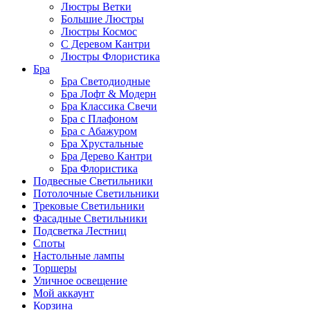
Люстры Ветки
Большие Люстры
Люстры Космос
С Деревом Кантри
Люстры Флористика
Бра
Бра Светодиодные
Бра Лофт & Модерн
Бра Классика Свечи
Бра с Плафоном
Бра с Абажуром
Бра Хрустальные
Бра Дерево Кантри
Бра Флористика
Подвесные Светильники
Потолочные Светильники
Трековые Светильники
Фасадные Светильники
Подсветка Лестниц
Споты
Настольные лампы
Торшеры
Уличное освещение
Мой аккаунт
Корзина