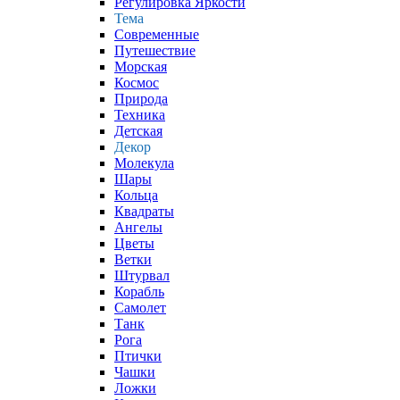
Регулировка Яркости
Тема
Современные
Путешествие
Морская
Космос
Природа
Техника
Детская
Декор
Молекула
Шары
Кольца
Квадраты
Ангелы
Цветы
Ветки
Штурвал
Корабль
Самолет
Танк
Рога
Птички
Чашки
Ложки