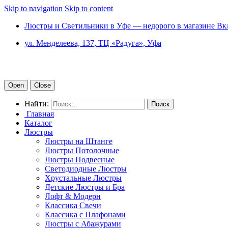
Skip to navigation
Skip to content
Люстры и Светильники в Уфе — недорого в магазине Вк
ул. Менделеева, 137, ТЦ «Радуга», Уфа
Open
Close
Найти:
Главная
Каталог
Люстры
Люстры на Штанге
Люстры Потолочные
Люстры Подвесные
Светодиодные Люстры
Хрустальные Люстры
Детские Люстры и Бра
Лофт & Модерн
Классика Свечи
Классика с Плафонами
Люстры с Абажурами