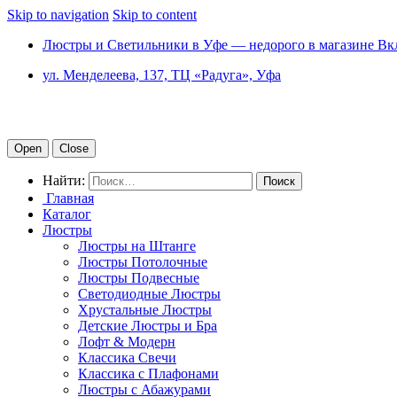
Skip to navigation
Skip to content
Люстры и Светильники в Уфе — недорого в магазине Вк
ул. Менделеева, 137, ТЦ «Радуга», Уфа
Open
Close
Найти:
Главная
Каталог
Люстры
Люстры на Штанге
Люстры Потолочные
Люстры Подвесные
Светодиодные Люстры
Хрустальные Люстры
Детские Люстры и Бра
Лофт & Модерн
Классика Свечи
Классика с Плафонами
Люстры с Абажурами