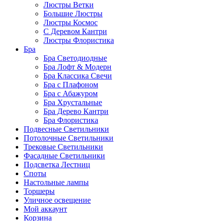
Люстры Ветки
Большие Люстры
Люстры Космос
С Деревом Кантри
Люстры Флористика
Бра
Бра Светодиодные
Бра Лофт & Модерн
Бра Классика Свечи
Бра с Плафоном
Бра с Абажуром
Бра Хрустальные
Бра Дерево Кантри
Бра Флористика
Подвесные Светильники
Потолочные Светильники
Трековые Светильники
Фасадные Светильники
Подсветка Лестниц
Споты
Настольные лампы
Торшеры
Уличное освещение
Мой аккаунт
Корзина