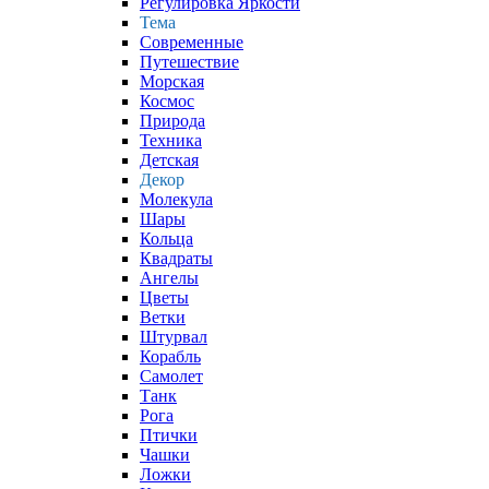
Регулировка Яркости
Тема
Современные
Путешествие
Морская
Космос
Природа
Техника
Детская
Декор
Молекула
Шары
Кольца
Квадраты
Ангелы
Цветы
Ветки
Штурвал
Корабль
Самолет
Танк
Рога
Птички
Чашки
Ложки