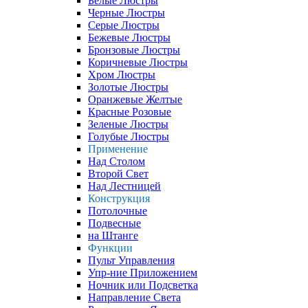
Белые Люстры
Черные Люстры
Серые Люстры
Бежевые Люстры
Бронзовые Люстры
Коричневые Люстры
Хром Люстры
Золотые Люстры
Оранжевые Желтые
Красные Розовые
Зеленые Люстры
Голубые Люстры
Применение
Над Столом
Второй Свет
Над Лестницей
Конструкция
Потолочные
Подвесные
на Штанге
Функции
Пульт Управления
Упр-ние Приложением
Ночник или Подсветка
Направление Света