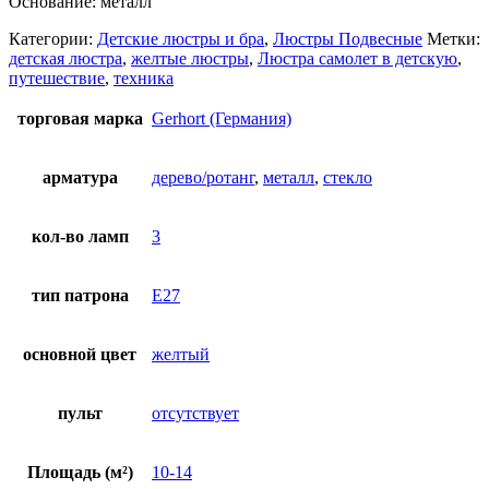
Основание: металл
Категории:
Детские люстры и бра
,
Люстры Подвесные
Метки:
детская люстра
,
желтые люстры
,
Люстра самолет в детскую
,
путешествие
,
техника
торговая марка
Gerhort (Германия)
арматура
дерево/ротанг
,
металл
,
стекло
кол-во ламп
3
тип патрона
E27
основной цвет
желтый
пульт
отсутствует
Площадь (м²)
10-14