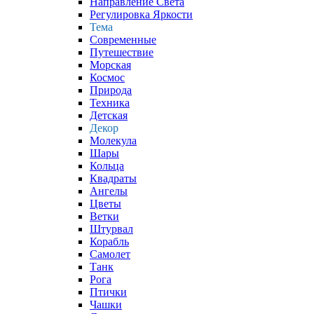
Направление Света
Регулировка Яркости
Тема
Современные
Путешествие
Морская
Космос
Природа
Техника
Детская
Декор
Молекула
Шары
Кольца
Квадраты
Ангелы
Цветы
Ветки
Штурвал
Корабль
Самолет
Танк
Рога
Птички
Чашки