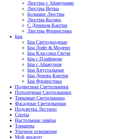
Люстры с Абажурами
Люстры Ветки
Большие Люстры
Люстры Космос
С Деревом Кантри
Люстры Флористика
Бра
Бра Светодиодные
Бра Лофт & Модерн
Бра Классика Свечи
Бра с Плафоном
Бра с Абажуром
Бра Хрустальные
Бра Дерево Кантри
Бра Флористика
Подвесные Светильники
Потолочные Светильники
Трековые Светильники
Фасадные Светильники
Подсветка Лестниц
Споты
Настольные лампы
Торшеры
Уличное освещение
Мой аккаунт