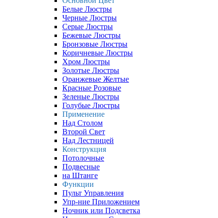
Основной Цвет
Белые Люстры
Черные Люстры
Серые Люстры
Бежевые Люстры
Бронзовые Люстры
Коричневые Люстры
Хром Люстры
Золотые Люстры
Оранжевые Желтые
Красные Розовые
Зеленые Люстры
Голубые Люстры
Применение
Над Столом
Второй Свет
Над Лестницей
Конструкция
Потолочные
Подвесные
на Штанге
Функции
Пульт Управления
Упр-ние Приложением
Ночник или Подсветка