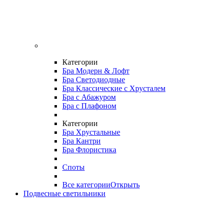
Категории
Бра Модерн & Лофт
Бра Светодиодные
Бра Классические с Хрусталем
Бра с Абажуром
Бра с Плафоном
Категории
Бра Хрустальные
Бра Кантри
Бра Флористика
Споты
Все категории
Открыть
Подвесные светильники