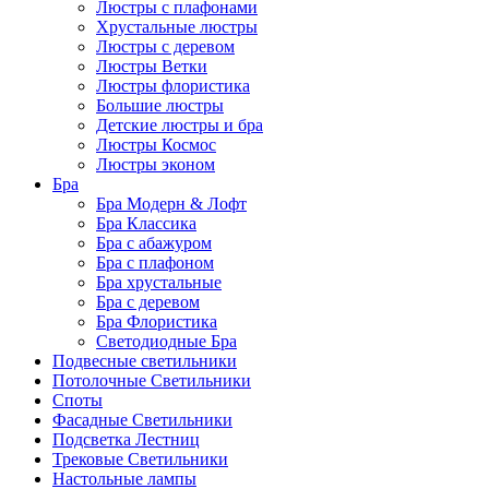
Люстры с плафонами
Хрустальные люстры
Люстры с деревом
Люстры Ветки
Люстры флористика
Большие люстры
Детские люстры и бра
Люстры Космос
Люстры эконом
Бра
Бра Модерн & Лофт
Бра Классика
Бра с абажуром
Бра с плафоном
Бра хрустальные
Бра с деревом
Бра Флористика
Светодиодные Бра
Подвесные светильники
Потолочные Светильники
Споты
Фасадные Светильники
Подсветка Лестниц
Трековые Светильники
Настольные лампы