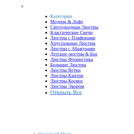
Категории
Модерн & Лофт
Светодиодные Люстры
Классические Свечи
Люстры с Плафонами
Хрустальные Люстры
Люстры с Абажурами
Детские люстры & Бра
Люстры Флористика
Большие Люстры
Люстры Ветки
Люстры Кантри
Люстры Космос
Люстры Эконом
Открыть Все