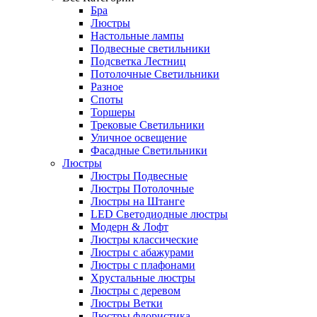
Бра
Люстры
Настольные лампы
Подвесные светильники
Подсветка Лестниц
Потолочные Светильники
Разное
Споты
Торшеры
Трековые Светильники
Уличное освещение
Фасадные Светильники
Люстры
Люстры Подвесные
Люстры Потолочные
Люстры на Штанге
LED Светодиодные люстры
Модерн & Лофт
Люстры классические
Люстры с абажурами
Люстры с плафонами
Хрустальные люстры
Люстры с деревом
Люстры Ветки
Люстры флористика