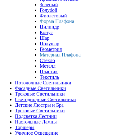
Зеленый
Голубой
Фиолетовый
Форма Плафона
Цилиндр
Конус
Шар
Полушар
Геометрия
Материал Плафона
Стекло
Металл
Пластик
Текстиль
Потолочные Светильники
Фасадные Светильники
Трековые Светильники
Светодиодные Светильники
Детские Люстры и Бра
Трековые Светильники
Подсветка Лестниц
Настольные Лампы
Торшеры
Уличное Освещение