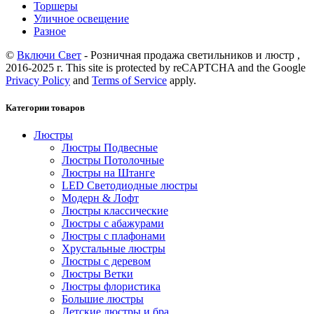
Торшеры
Уличное освещение
Разное
©
Включи Свет
- Розничная продажа светильников и люстр ,
2016-2025 г. This site is protected by reCAPTCHA and the Google
Privacy Policy
and
Terms of Service
apply.
Категории товаров
Люстры
Люстры Подвесные
Люстры Потолочные
Люстры на Штанге
LED Светодиодные люстры
Модерн & Лофт
Люстры классические
Люстры с абажурами
Люстры с плафонами
Хрустальные люстры
Люстры с деревом
Люстры Ветки
Люстры флористика
Большие люстры
Детские люстры и бра