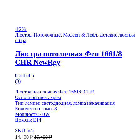
-
12%
Люстры Потолочные
,
Модерн & Лофт
,
Детские люстры
и бра
Люстра потолочная Феи 1661/8
CHR NewRgy
0
out of 5
(0)
Люстра потолочная Феи 1661/8 CHR
Основной цвет: хром
Тип лампы: светодиодная, лампа накаливания
Количество ламп: 8
Мощность: 40W
Цоколь: E14
SKU: n/a
14,400
₽
16,400
₽