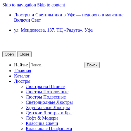
Skip to navigation
Skip to content
Люстры и Светильники в Уфе — недорого в магазине
Включи Свет
ул. Менделеева, 137, ТЦ «Радуга», Уфа
Open
Close
Найти:
Главная
Каталог
Люстры
Люстры на Штанге
Люстры Потолочные
Люстры Подвесные
Светодиодные Люстры
Хрустальные Люстры
Детские Люстры и Бра
Лофт & Модерн
Классика Свечи
Классика с Плафонами