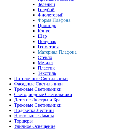
Зеленый
Голубой
Фиолетовый
Форма Плафона
Цилиндр
Конус
Шар
Полушар
Геометрия
Материал Плафона
Стекло
Металл
Пластик
Текстиль
Потолочные Светильники
Фасадные Светильники
Трековые Светильники
Светодиодные Светильники
Детские Люстры и Бра
Трековые Светильники
Подсветка Лестниц
Настольные Лампы
Торшеры
Уличное Освещение