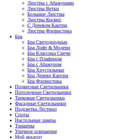
Люстры с Абажурами
Люстры Ветки
Большие Люстры
Люстры Космос
С Деревом Кантри
Люстры Флористика
Бра
Бра Светодиодные
Бра Лофт & Модерн
Бра Классика Свечи
Бра с Плафоном
Бра с Абажуром
Бра Хрустальные
Бра Дерево Кантри
Бра Флористика
Подвесные Светильники
Потолочные Светильники
Трековые Светильники
Фасадные Светильники
Подсветка Лестниц
Споты
Настольные лампы
Торшеры
Уличное освещение
Мой аккаунт