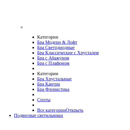
Категории
Бра Модерн & Лофт
Бра Светодиодные
Бра Классические с Хрусталем
Бра с Абажуром
Бра с Плафоном
Категории
Бра Хрустальные
Бра Кантри
Бра Флористика
Споты
Все категории
Открыть
Подвесные светильники