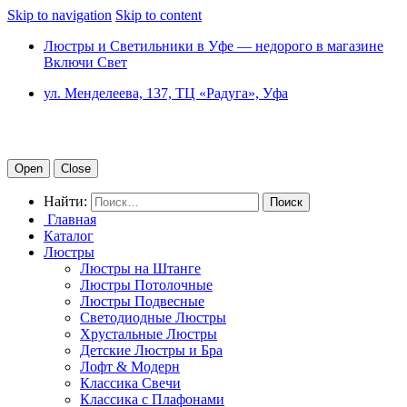
Skip to navigation
Skip to content
Люстры и Светильники в Уфе — недорого в магазине
Включи Свет
ул. Менделеева, 137, ТЦ «Радуга», Уфа
Open
Close
Найти:
Главная
Каталог
Люстры
Люстры на Штанге
Люстры Потолочные
Люстры Подвесные
Светодиодные Люстры
Хрустальные Люстры
Детские Люстры и Бра
Лофт & Модерн
Классика Свечи
Классика с Плафонами