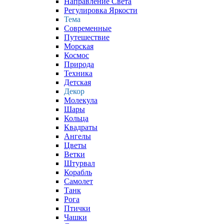
Направление Света
Регулировка Яркости
Тема
Современные
Путешествие
Морская
Космос
Природа
Техника
Детская
Декор
Молекула
Шары
Кольца
Квадраты
Ангелы
Цветы
Ветки
Штурвал
Корабль
Самолет
Танк
Рога
Птички
Чашки