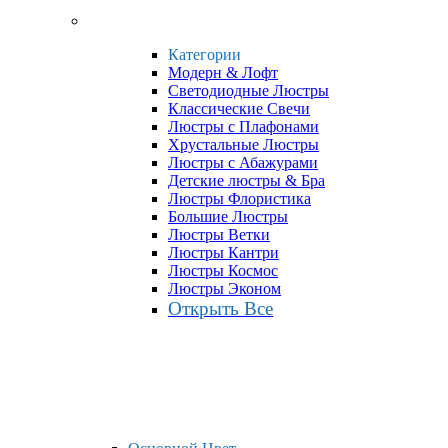
Категории
Модерн & Лофт
Светодиодные Люстры
Классические Свечи
Люстры с Плафонами
Хрустальные Люстры
Люстры с Абажурами
Детские люстры & Бра
Люстры Флористика
Большие Люстры
Люстры Ветки
Люстры Кантри
Люстры Космос
Люстры Эконом
Открыть Все