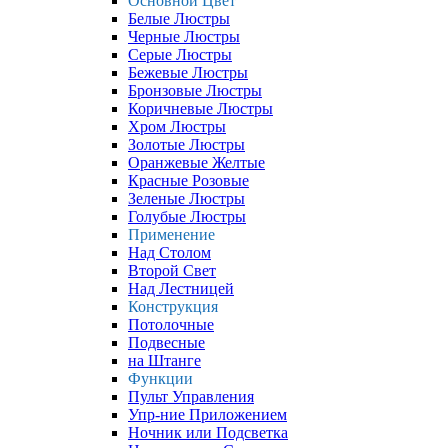
Основной Цвет
Белые Люстры
Черные Люстры
Серые Люстры
Бежевые Люстры
Бронзовые Люстры
Коричневые Люстры
Хром Люстры
Золотые Люстры
Оранжевые Желтые
Красные Розовые
Зеленые Люстры
Голубые Люстры
Применение
Над Столом
Второй Свет
Над Лестницей
Конструкция
Потолочные
Подвесные
на Штанге
Функции
Пульт Управления
Упр-ние Приложением
Ночник или Подсветка