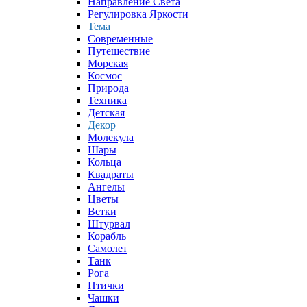
Направление Света
Регулировка Яркости
Тема
Современные
Путешествие
Морская
Космос
Природа
Техника
Детская
Декор
Молекула
Шары
Кольца
Квадраты
Ангелы
Цветы
Ветки
Штурвал
Корабль
Самолет
Танк
Рога
Птички
Чашки