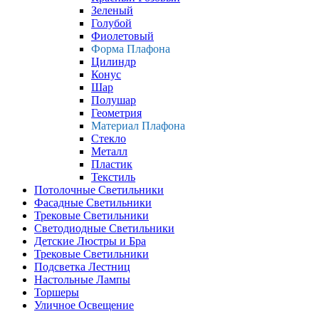
Зеленый
Голубой
Фиолетовый
Форма Плафона
Цилиндр
Конус
Шар
Полушар
Геометрия
Материал Плафона
Стекло
Металл
Пластик
Текстиль
Потолочные Светильники
Фасадные Светильники
Трековые Светильники
Светодиодные Светильники
Детские Люстры и Бра
Трековые Светильники
Подсветка Лестниц
Настольные Лампы
Торшеры
Уличное Освещение