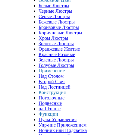
Основной Цвет
Белые Люстры
Черные Люстры
Серые Люстры
Бежевые Люстры
Бронзовые Люстры
Коричневые Люстры
Хром Люстры
Золотые Люстры
Оранжевые Желтые
Красные Розовые
Зеленые Люстры
Голубые Люстры
Применение
Над Столом
Второй Свет
Над Лестницей
Конструкция
Потолочные
Подвесные
на Штанге
Функции
Пульт Управления
Упр-ние Приложением
Ночник или Подсветка