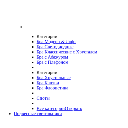
Категории
Бра Модерн & Лофт
Бра Светодиодные
Бра Классические с Хрусталем
Бра с Абажуром
Бра с Плафоном
Категории
Бра Хрустальные
Бра Кантри
Бра Флористика
Споты
Все категории
Открыть
Подвесные светильники