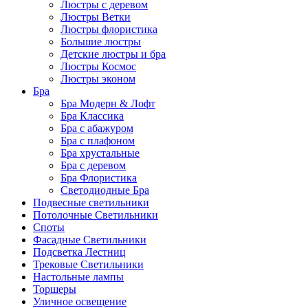
Люстры с деревом
Люстры Ветки
Люстры флористика
Большие люстры
Детские люстры и бра
Люстры Космос
Люстры эконом
Бра
Бра Модерн & Лофт
Бра Классика
Бра с абажуром
Бра с плафоном
Бра хрустальные
Бра с деревом
Бра Флористика
Светодиодные Бра
Подвесные светильники
Потолочные Светильники
Споты
Фасадные Светильники
Подсветка Лестниц
Трековые Светильники
Настольные лампы
Торшеры
Уличное освещение