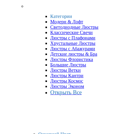
Категории
Модерн & Лофт
Светодиодные Люстры
Классические Свечи
Люстры с Плафонами
Хрустальные Люстры
Люстры с Абажурами
Детские люстры & Бра
Люстры Флористика
Большие Люстры
Люстры Ветки
Люстры Кантри
Люстры Космос
Люстры Эконом
Открыть Все