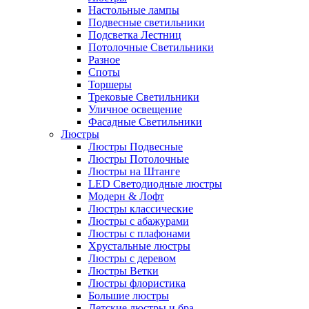
Настольные лампы
Подвесные светильники
Подсветка Лестниц
Потолочные Светильники
Разное
Споты
Торшеры
Трековые Светильники
Уличное освещение
Фасадные Светильники
Люстры
Люстры Подвесные
Люстры Потолочные
Люстры на Штанге
LED Светодиодные люстры
Модерн & Лофт
Люстры классические
Люстры с абажурами
Люстры с плафонами
Хрустальные люстры
Люстры с деревом
Люстры Ветки
Люстры флористика
Большие люстры
Детские люстры и бра