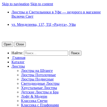
Skip to navigation
Skip to content
Люстры и Светильники в Уфе — недорого в магазине
Включи Свет
ул. Менделеева, 137, ТЦ «Радуга», Уфа
Open
Close
Найти:
Главная
Каталог
Люстры
Люстры на Штанге
Люстры Потолочные
Люстры Подвесные
Светодиодные Люстры
Хрустальные Люстры
Детские Люстры и Бра
Лофт & Модерн
Классика Свечи
Классика с Плафонами