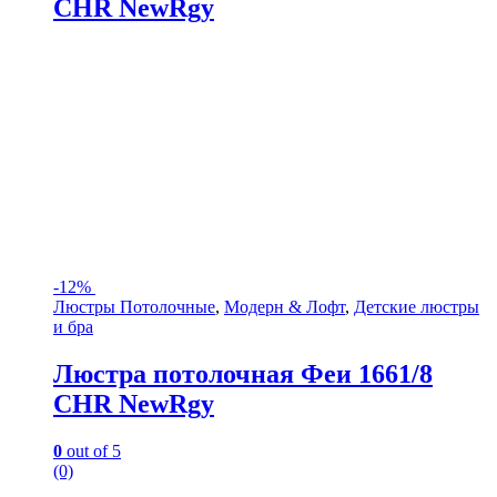
CHR NewRgy
-
12%
Люстры Потолочные
,
Модерн & Лофт
,
Детские люстры
и бра
Люстра потолочная Феи 1661/8
CHR NewRgy
0
out of 5
(0)