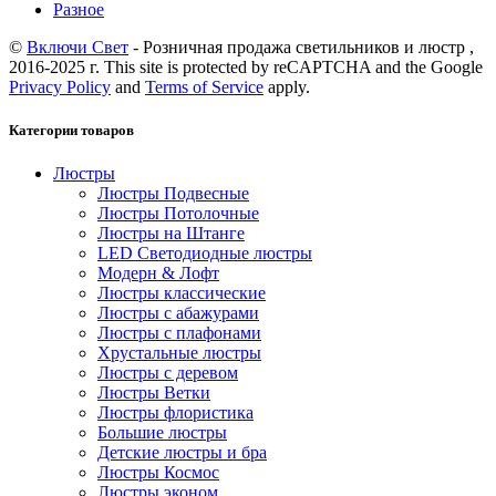
Разное
©
Включи Свет
- Розничная продажа светильников и люстр ,
2016-2025 г. This site is protected by reCAPTCHA and the Google
Privacy Policy
and
Terms of Service
apply.
Категории товаров
Люстры
Люстры Подвесные
Люстры Потолочные
Люстры на Штанге
LED Светодиодные люстры
Модерн & Лофт
Люстры классические
Люстры с абажурами
Люстры с плафонами
Хрустальные люстры
Люстры с деревом
Люстры Ветки
Люстры флористика
Большие люстры
Детские люстры и бра
Люстры Космос
Люстры эконом