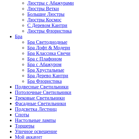
Люстры с Абажурами
Люстры Ветки
Большие Люстры
Люстры Космос
С Деревом Кантри
Люстры Флористика
Бра
Бра Светодиодные
Бра Лофт & Модерн
Бра Классика Свечи
Бра с Плафоном
Бра с Абажуром
Бра Хрустальные
Бра Дерево Кантри
Бра Флористика
Подвесные Светильники
Потолочные Светильники
Трековые Светильники
Фасадные Светильники
Подсветка Лестниц
Споты
Настольные лампы
Торшеры
Уличное освещение
Мой аккаунт