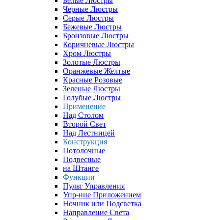
Белые Люстры
Черные Люстры
Серые Люстры
Бежевые Люстры
Бронзовые Люстры
Коричневые Люстры
Хром Люстры
Золотые Люстры
Оранжевые Желтые
Красные Розовые
Зеленые Люстры
Голубые Люстры
Применение
Над Столом
Второй Свет
Над Лестницей
Конструкция
Потолочные
Подвесные
на Штанге
Функции
Пульт Управления
Упр-ние Приложением
Ночник или Подсветка
Направление Света