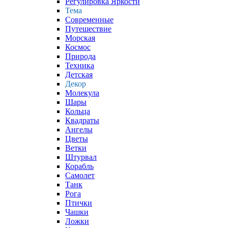
Регулировка Яркости
Тема
Современные
Путешествие
Морская
Космос
Природа
Техника
Детская
Декор
Молекула
Шары
Кольца
Квадраты
Ангелы
Цветы
Ветки
Штурвал
Корабль
Самолет
Танк
Рога
Птички
Чашки
Ложки