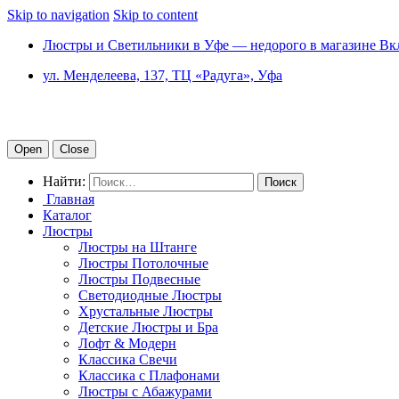
Skip to navigation
Skip to content
Люстры и Светильники в Уфе — недорого в магазине Вк
ул. Менделеева, 137, ТЦ «Радуга», Уфа
Open
Close
Найти:
Главная
Каталог
Люстры
Люстры на Штанге
Люстры Потолочные
Люстры Подвесные
Светодиодные Люстры
Хрустальные Люстры
Детские Люстры и Бра
Лофт & Модерн
Классика Свечи
Классика с Плафонами
Люстры с Абажурами