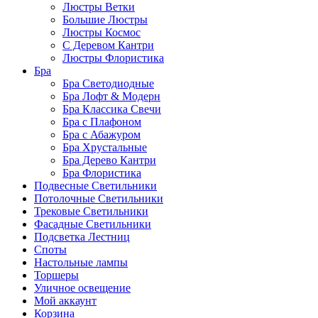
Люстры Ветки
Большие Люстры
Люстры Космос
С Деревом Кантри
Люстры Флористика
Бра
Бра Светодиодные
Бра Лофт & Модерн
Бра Классика Свечи
Бра с Плафоном
Бра с Абажуром
Бра Хрустальные
Бра Дерево Кантри
Бра Флористика
Подвесные Светильники
Потолочные Светильники
Трековые Светильники
Фасадные Светильники
Подсветка Лестниц
Споты
Настольные лампы
Торшеры
Уличное освещение
Мой аккаунт
Корзина