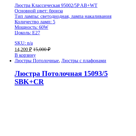
Люстра Классическая 95002/5P AB+WT
Основной цвет: бронза
Тип лампы: светодиодная, лампа накаливания
Количество ламп: 5
Мощность: 60W
Цоколь: E27
SKU: n/a
14,200
₽
15,000
₽
В корзину
Люстры Потолочные
,
Люстры с плафонами
Люстра Потолочная 15093/5
SBK+CR