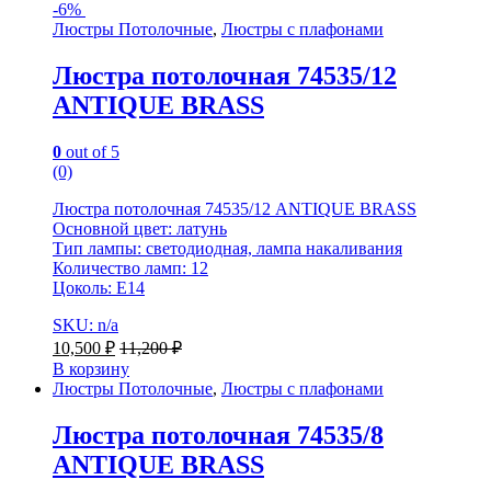
-
6%
Люстры Потолочные
,
Люстры с плафонами
Люстра потолочная 74535/12
ANTIQUE BRASS
0
out of 5
(0)
Люстра потолочная 74535/12 ANTIQUE BRASS
Основной цвет: латунь
Тип лампы: светодиодная, лампа накаливания
Количество ламп: 12
Цоколь: E14
SKU: n/a
10,500
₽
11,200
₽
В корзину
Люстры Потолочные
,
Люстры с плафонами
Люстра потолочная 74535/8
ANTIQUE BRASS