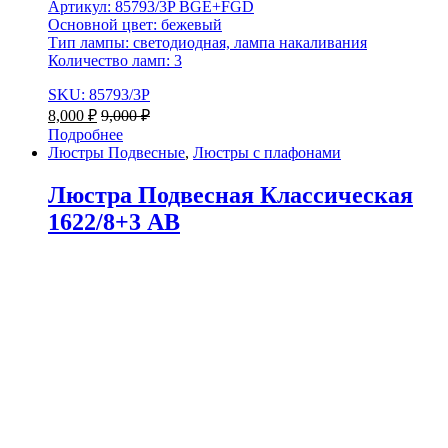
Артикул: 85793/3P BGE+FGD
Основной цвет: бежевый
Тип лампы: светодиодная, лампа накаливания
Количество ламп: 3
SKU: 85793/3P
8,000
₽
9,000
₽
Подробнее
Люстры Подвесные
,
Люстры с плафонами
Люстра Подвесная Классическая
1622/8+3 AB