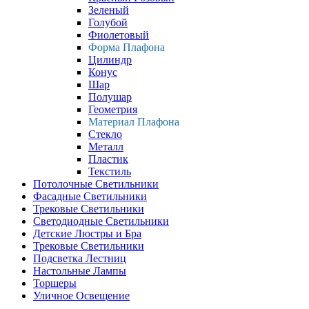
Зеленый
Голубой
Фиолетовый
Форма Плафона
Цилиндр
Конус
Шар
Полушар
Геометрия
Материал Плафона
Стекло
Металл
Пластик
Текстиль
Потолочные Светильники
Фасадные Светильники
Трековые Светильники
Светодиодные Светильники
Детские Люстры и Бра
Трековые Светильники
Подсветка Лестниц
Настольные Лампы
Торшеры
Уличное Освещение