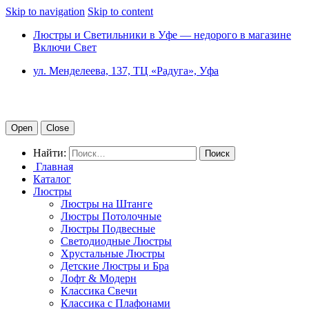
Skip to navigation
Skip to content
Люстры и Светильники в Уфе — недорого в магазине
Включи Свет
ул. Менделеева, 137, ТЦ «Радуга», Уфа
Open
Close
Найти:
Главная
Каталог
Люстры
Люстры на Штанге
Люстры Потолочные
Люстры Подвесные
Светодиодные Люстры
Хрустальные Люстры
Детские Люстры и Бра
Лофт & Модерн
Классика Свечи
Классика с Плафонами