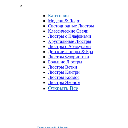
Категории
Модерн & Лофт
Светодиодные Люстры
Классические Свечи
Люстры с Плафонами
Хрустальные Люстры
Люстры с Абажурами
Детские люстры & Бра
Люстры Флористика
Большие Люстры
Люстры Ветки
Люстры Кантри
Люстры Космос
Люстры Эконом
Открыть Все