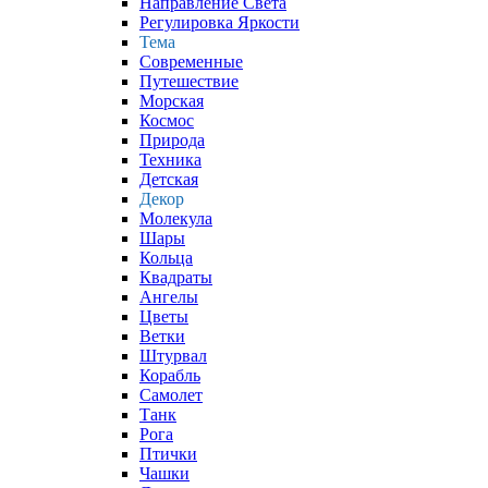
Направление Света
Регулировка Яркости
Тема
Современные
Путешествие
Морская
Космос
Природа
Техника
Детская
Декор
Молекула
Шары
Кольца
Квадраты
Ангелы
Цветы
Ветки
Штурвал
Корабль
Самолет
Танк
Рога
Птички
Чашки