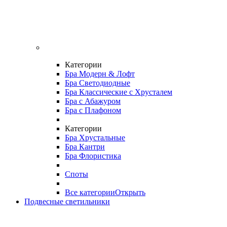
Категории
Бра Модерн & Лофт
Бра Светодиодные
Бра Классические с Хрусталем
Бра с Абажуром
Бра с Плафоном
Категории
Бра Хрустальные
Бра Кантри
Бра Флористика
Споты
Все категории
Открыть
Подвесные светильники