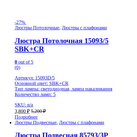
-
27%
Люстры Потолочные
,
Люстры с плафонами
Люстра Потолочная 15093/5
SBK+CR
0
out of 5
(0)
Артикул: 15093D/5
Основной цвет: SBK+CR
Тип лампы: светодиодная, лампа накаливания
Количество ламп: 5
SKU: n/a
3,800
₽
5,200
₽
Подробнее
Люстры Подвесные
,
Люстры с плафонами
Люстра Подвесная 85793/3P