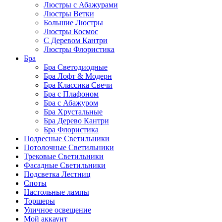
Люстры с Абажурами
Люстры Ветки
Большие Люстры
Люстры Космос
С Деревом Кантри
Люстры Флористика
Бра
Бра Светодиодные
Бра Лофт & Модерн
Бра Классика Свечи
Бра с Плафоном
Бра с Абажуром
Бра Хрустальные
Бра Дерево Кантри
Бра Флористика
Подвесные Светильники
Потолочные Светильники
Трековые Светильники
Фасадные Светильники
Подсветка Лестниц
Споты
Настольные лампы
Торшеры
Уличное освещение
Мой аккаунт