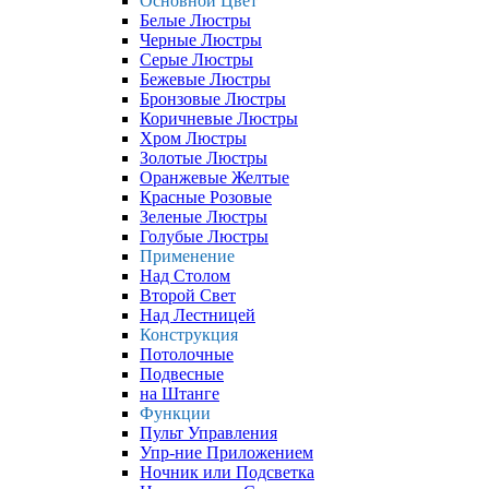
Основной Цвет
Белые Люстры
Черные Люстры
Серые Люстры
Бежевые Люстры
Бронзовые Люстры
Коричневые Люстры
Хром Люстры
Золотые Люстры
Оранжевые Желтые
Красные Розовые
Зеленые Люстры
Голубые Люстры
Применение
Над Столом
Второй Свет
Над Лестницей
Конструкция
Потолочные
Подвесные
на Штанге
Функции
Пульт Управления
Упр-ние Приложением
Ночник или Подсветка