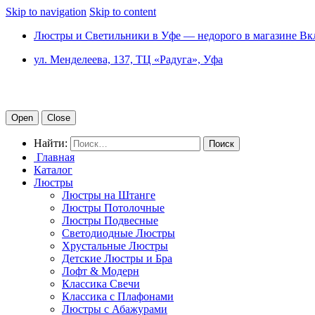
Skip to navigation
Skip to content
Люстры и Светильники в Уфе — недорого в магазине Вк
ул. Менделеева, 137, ТЦ «Радуга», Уфа
Open
Close
Найти:
Главная
Каталог
Люстры
Люстры на Штанге
Люстры Потолочные
Люстры Подвесные
Светодиодные Люстры
Хрустальные Люстры
Детские Люстры и Бра
Лофт & Модерн
Классика Свечи
Классика с Плафонами
Люстры с Абажурами