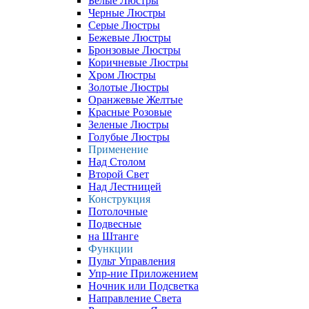
Белые Люстры
Черные Люстры
Серые Люстры
Бежевые Люстры
Бронзовые Люстры
Коричневые Люстры
Хром Люстры
Золотые Люстры
Оранжевые Желтые
Красные Розовые
Зеленые Люстры
Голубые Люстры
Применение
Над Столом
Второй Свет
Над Лестницей
Конструкция
Потолочные
Подвесные
на Штанге
Функции
Пульт Управления
Упр-ние Приложением
Ночник или Подсветка
Направление Света