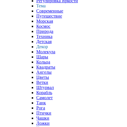
Регулировка Яркости
Тема
Современные
Путешествие
Морская
Космос
Природа
Техника
Детская
Декор
Молекула
Шары
Кольца
Квадраты
Ангелы
Цветы
Ветки
Штурвал
Корабль
Самолет
Танк
Рога
Птички
Чашки
Ложки