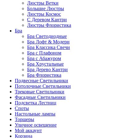
Люстры Ветки
Большие Люстры
Люстры Космос
С Деревом Кантри
Люстры Флористика
Бра
Бра Светодиодные
Бра Лофт & Модерн
Бра Классика Свечи
Бра с Плафоном
Бра с Абажуром
Бра Хрустальные
Бра Дерево Кантри
Бра Флористика
Подвесные Светильники
Потолочные Светильники
Трековые Светильники
Фасадные Светильники
Подсветка Лестниц
Споты
Настольные лампы
Торшеры
Уличное освещение
Мой аккаунт
Корзина