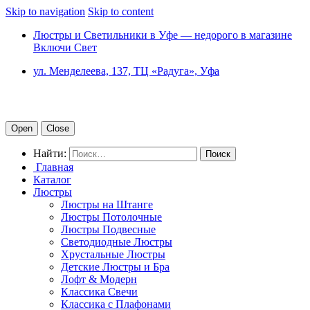
Skip to navigation
Skip to content
Люстры и Светильники в Уфе — недорого в магазине
Включи Свет
ул. Менделеева, 137, ТЦ «Радуга», Уфа
Open
Close
Найти:
Главная
Каталог
Люстры
Люстры на Штанге
Люстры Потолочные
Люстры Подвесные
Светодиодные Люстры
Хрустальные Люстры
Детские Люстры и Бра
Лофт & Модерн
Классика Свечи
Классика с Плафонами