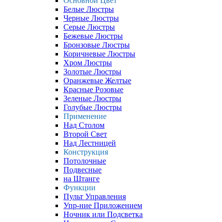
Основной Цвет
Белые Люстры
Черные Люстры
Серые Люстры
Бежевые Люстры
Бронзовые Люстры
Коричневые Люстры
Хром Люстры
Золотые Люстры
Оранжевые Желтые
Красные Розовые
Зеленые Люстры
Голубые Люстры
Применение
Над Столом
Второй Свет
Над Лестницей
Конструкция
Потолочные
Подвесные
на Штанге
Функции
Пульт Управления
Упр-ние Приложением
Ночник или Подсветка