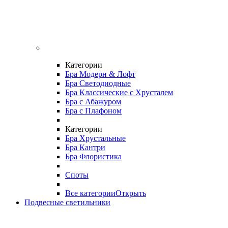
Категории
Бра Модерн & Лофт
Бра Светодиодные
Бра Классические с Хрусталем
Бра с Абажуром
Бра с Плафоном
Категории
Бра Хрустальные
Бра Кантри
Бра Флористика
Споты
Все категории
Открыть
Подвесные светильники