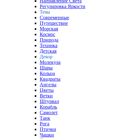
Направление Света
Регулировка Яркости
Тема
Современные
Путешествие
Морская
Космос
Природа
Техника
Детская
Декор
Молекула
Шары
Кольца
Квадраты
Ангелы
Цветы
Ветки
Штурвал
Корабль
Самолет
Танк
Рога
Птички
Чашки