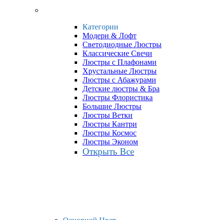
Категории
Модерн & Лофт
Светодиодные Люстры
Классические Свечи
Люстры с Плафонами
Хрустальные Люстры
Люстры с Абажурами
Детские люстры & Бра
Люстры Флористика
Большие Люстры
Люстры Ветки
Люстры Кантри
Люстры Космос
Люстры Эконом
Открыть Все