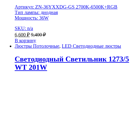
Артикул: ZN-36YXXDG-GS 2700K-6500K+RGB
Тип лампы: диодная
Мощность: 36W
SKU: n/a
6,600
₽
9,400
₽
В корзину
Люстры Потолочные
,
LED Светодиодные люстры
Светодиодный Светильник 1273/5
WT 201W