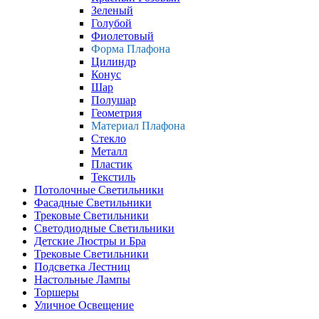
Зеленый
Голубой
Фиолетовый
Форма Плафона
Цилиндр
Конус
Шар
Полушар
Геометрия
Материал Плафона
Стекло
Металл
Пластик
Текстиль
Потолочные Светильники
Фасадные Светильники
Трековые Светильники
Светодиодные Светильники
Детские Люстры и Бра
Трековые Светильники
Подсветка Лестниц
Настольные Лампы
Торшеры
Уличное Освещение