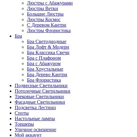
Люстры с Абажурами
Люстры Ветки
Большие Люстры
Люстры Космос
С Деревом Кантри
Люстры Флористика
Бра
Бра Светодиодные
Бра Лофт & Модерн
Бра Классика Свечи
Бра с Плафоном
Бра с Абажуром
Бра Хрустальные
Бра Дерево Кантри
Бра Флористика
Подвесные Светильники
Потолочные Светильники
Трековые Светильники
Фасадные Светильники
Подсветка Лестниц
Споты
Настольные лампы
Торшеры
Уличное освещение
Мой аккаунт