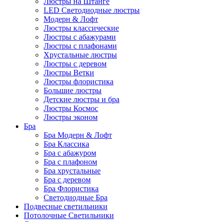
Люстры на Штанге
LED Светодиодные люстры
Модерн & Лофт
Люстры классические
Люстры с абажурами
Люстры с плафонами
Хрустальные люстры
Люстры с деревом
Люстры Ветки
Люстры флористика
Большие люстры
Детские люстры и бра
Люстры Космос
Люстры эконом
Бра
Бра Модерн & Лофт
Бра Классика
Бра с абажуром
Бра с плафоном
Бра хрустальные
Бра с деревом
Бра Флористика
Светодиодные Бра
Подвесные светильники
Потолочные Светильники