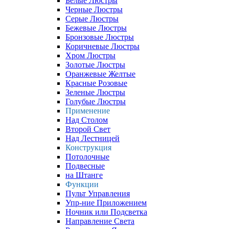
Белые Люстры
Черные Люстры
Серые Люстры
Бежевые Люстры
Бронзовые Люстры
Коричневые Люстры
Хром Люстры
Золотые Люстры
Оранжевые Желтые
Красные Розовые
Зеленые Люстры
Голубые Люстры
Применение
Над Столом
Второй Свет
Над Лестницей
Конструкция
Потолочные
Подвесные
на Штанге
Функции
Пульт Управления
Упр-ние Приложением
Ночник или Подсветка
Направление Света