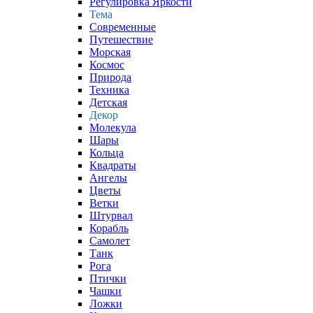
Регулировка Яркости
Тема
Современные
Путешествие
Морская
Космос
Природа
Техника
Детская
Декор
Молекула
Шары
Кольца
Квадраты
Ангелы
Цветы
Ветки
Штурвал
Корабль
Самолет
Танк
Рога
Птички
Чашки
Ложки