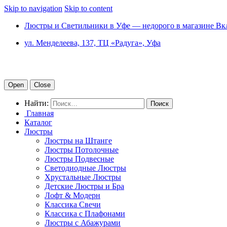
Skip to navigation
Skip to content
Люстры и Светильники в Уфе — недорого в магазине Вк
ул. Менделеева, 137, ТЦ «Радуга», Уфа
Open
Close
Найти:
Главная
Каталог
Люстры
Люстры на Штанге
Люстры Потолочные
Люстры Подвесные
Светодиодные Люстры
Хрустальные Люстры
Детские Люстры и Бра
Лофт & Модерн
Классика Свечи
Классика с Плафонами
Люстры с Абажурами