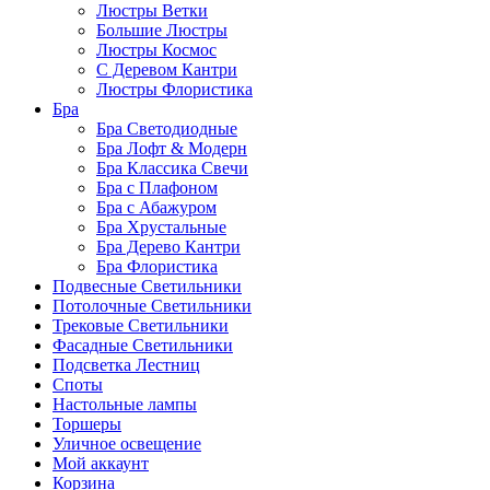
Люстры Ветки
Большие Люстры
Люстры Космос
С Деревом Кантри
Люстры Флористика
Бра
Бра Светодиодные
Бра Лофт & Модерн
Бра Классика Свечи
Бра с Плафоном
Бра с Абажуром
Бра Хрустальные
Бра Дерево Кантри
Бра Флористика
Подвесные Светильники
Потолочные Светильники
Трековые Светильники
Фасадные Светильники
Подсветка Лестниц
Споты
Настольные лампы
Торшеры
Уличное освещение
Мой аккаунт
Корзина