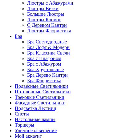
Люстры с Абажурами
Люстры Ветки
Большие Люстры
Люстры Космос
С Деревом Кантри
Люстры Флористика
Бра
Бра Светодиодные
Бра Лофт & Модерн
Бра Классика Свечи
Бра с Плафоном
Бра с Абажуром
Бра Хрустальные
Бра Дерево Кантри
Бра Флористика
Подвесные Светильники
Потолочные Светильники
Трековые Светильники
Фасадные Светильники
Подсветка Лестниц
Споты
Настольные лампы
Торшеры
Уличное освещение
Мой аккаунт