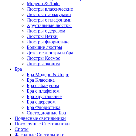
Модерн & Лофт
Люстры классические
Люстры с абажурами
Люстры с плафонами
Хрустальные люстры
Люстры с деревом
Люстры Ветки
Люстры флористика
Большие люстры
Детские люстры и бра
Люстры Космос
Люстры эконом
Бра
Бра Модерн & Лофт
Бра Классика
Бра с абажуром
Бра с плафоном
Бра хрустальные
Бра с деревом
Бра Флористика
Светодиодные Бра
Подвесные светильники
Потолочные Светильники
Споты
Фасадные Светильники