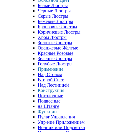
Основной Цвет
Белые Люстры
Черные Люстры
Серые Люстры
Бежевые Люстры
Бронзовые Люстры
Коричневые Люстры
Хром Люстры
Золотые Люстры
Оранжевые Желтые
Красные Розовые
Зеленые Люстры
Голубые Люстры
Применение
Над Столом
Второй Свет
Над Лестницей
Конструкция
Потолочные
Подвесные
на Штанге
Функции
Пульт Управления
Упр-ние Приложением
Ночник или Подсветка