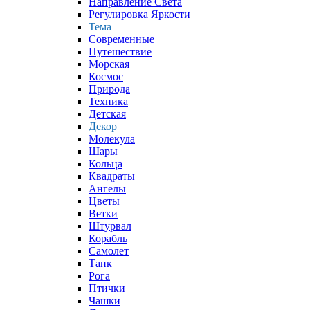
Направление Света
Регулировка Яркости
Тема
Современные
Путешествие
Морская
Космос
Природа
Техника
Детская
Декор
Молекула
Шары
Кольца
Квадраты
Ангелы
Цветы
Ветки
Штурвал
Корабль
Самолет
Танк
Рога
Птички
Чашки