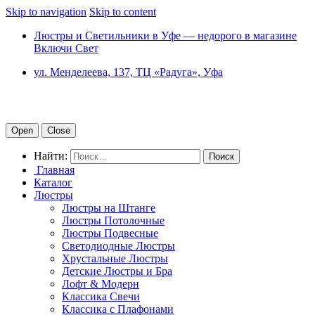
Skip to navigation
Skip to content
Люстры и Светильники в Уфе — недорого в магазине
Включи Свет
ул. Менделеева, 137, ТЦ «Радуга», Уфа
Open
Close
Найти:
Главная
Каталог
Люстры
Люстры на Штанге
Люстры Потолочные
Люстры Подвесные
Светодиодные Люстры
Хрустальные Люстры
Детские Люстры и Бра
Лофт & Модерн
Классика Свечи
Классика с Плафонами