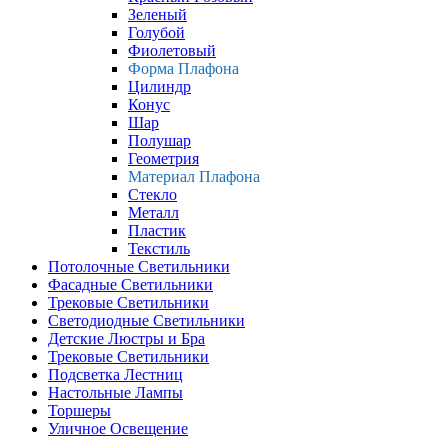
Зеленый
Голубой
Фиолетовый
Форма Плафона
Цилиндр
Конус
Шар
Полушар
Геометрия
Материал Плафона
Стекло
Металл
Пластик
Текстиль
Потолочные Светильники
Фасадные Светильники
Трековые Светильники
Светодиодные Светильники
Детские Люстры и Бра
Трековые Светильники
Подсветка Лестниц
Настольные Лампы
Торшеры
Уличное Освещение