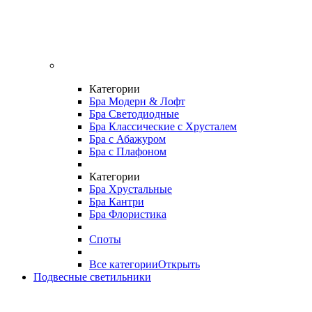
Категории
Бра Модерн & Лофт
Бра Светодиодные
Бра Классические с Хрусталем
Бра с Абажуром
Бра с Плафоном
Категории
Бра Хрустальные
Бра Кантри
Бра Флористика
Споты
Все категории
Открыть
Подвесные светильники