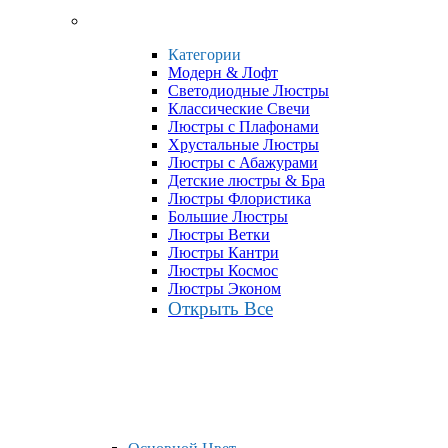
Категории
Модерн & Лофт
Светодиодные Люстры
Классические Свечи
Люстры с Плафонами
Хрустальные Люстры
Люстры с Абажурами
Детские люстры & Бра
Люстры Флористика
Большие Люстры
Люстры Ветки
Люстры Кантри
Люстры Космос
Люстры Эконом
Открыть Все