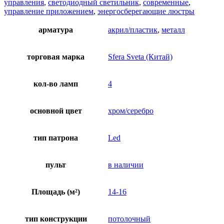
управления
,
светодиодный светильник
,
современные
,
управление приложением
,
энергосберегающие люстры
арматура
акрил/пластик
,
металл
торговая марка
Sfera Sveta (Китай)
кол-во ламп
4
основной цвет
хром/серебро
тип патрона
Led
пульт
в наличии
Площадь (м²)
14-16
тип конструкции
потолочный