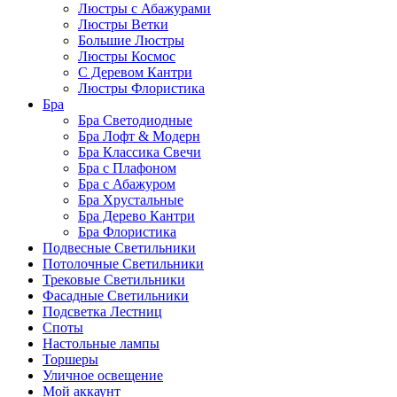
Люстры с Абажурами
Люстры Ветки
Большие Люстры
Люстры Космос
С Деревом Кантри
Люстры Флористика
Бра
Бра Светодиодные
Бра Лофт & Модерн
Бра Классика Свечи
Бра с Плафоном
Бра с Абажуром
Бра Хрустальные
Бра Дерево Кантри
Бра Флористика
Подвесные Светильники
Потолочные Светильники
Трековые Светильники
Фасадные Светильники
Подсветка Лестниц
Споты
Настольные лампы
Торшеры
Уличное освещение
Мой аккаунт