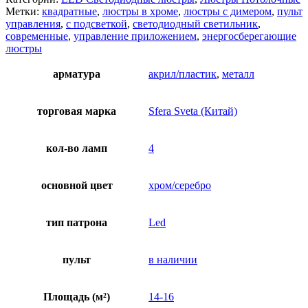
Метки:
квадратные
,
люстры в хроме
,
люстры с димером
,
пульт
управления
,
с подсветкой
,
светодиодный светильник
,
современные
,
управление приложением
,
энергосберегающие
люстры
арматура
акрил/пластик
,
металл
торговая марка
Sfera Sveta (Китай)
кол-во ламп
4
основной цвет
хром/серебро
тип патрона
Led
пульт
в наличии
Площадь (м²)
14-16