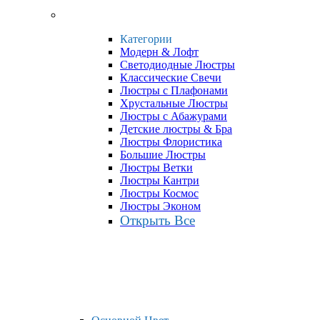
Категории
Модерн & Лофт
Светодиодные Люстры
Классические Свечи
Люстры с Плафонами
Хрустальные Люстры
Люстры с Абажурами
Детские люстры & Бра
Люстры Флористика
Большие Люстры
Люстры Ветки
Люстры Кантри
Люстры Космос
Люстры Эконом
Открыть Все