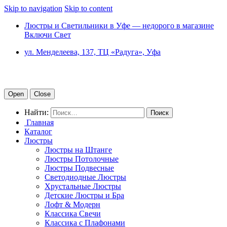
Skip to navigation
Skip to content
Люстры и Светильники в Уфе — недорого в магазине
Включи Свет
ул. Менделеева, 137, ТЦ «Радуга», Уфа
Open
Close
Найти:
Главная
Каталог
Люстры
Люстры на Штанге
Люстры Потолочные
Люстры Подвесные
Светодиодные Люстры
Хрустальные Люстры
Детские Люстры и Бра
Лофт & Модерн
Классика Свечи
Классика с Плафонами