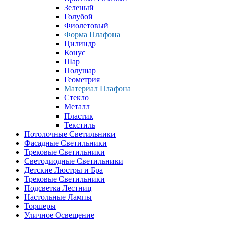
Зеленый
Голубой
Фиолетовый
Форма Плафона
Цилиндр
Конус
Шар
Полушар
Геометрия
Материал Плафона
Стекло
Металл
Пластик
Текстиль
Потолочные Светильники
Фасадные Светильники
Трековые Светильники
Светодиодные Светильники
Детские Люстры и Бра
Трековые Светильники
Подсветка Лестниц
Настольные Лампы
Торшеры
Уличное Освещение