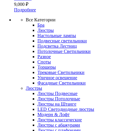
9,000
₽
Подробнее
Все Категории
Бра
Люстры
Настольные лампы
Подвесные светильники
Подсветка Лестниц
Потолочные Светильники
Разное
Споты
Торшеры
Трековые Светильники
Уличное освещение
Фасадные Светильники
Люстры
Люстры Подвесные
Люстры Потолочные
Люстры на Штанге
LED Светодиодные люстры
Модерн & Лофт
Люстры классические
Люстры с абажурами
Люстры с плафонами