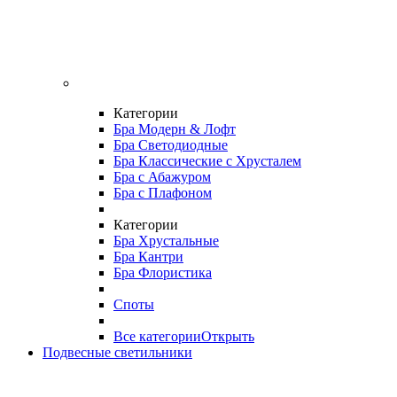
Категории
Бра Модерн & Лофт
Бра Светодиодные
Бра Классические с Хрусталем
Бра с Абажуром
Бра с Плафоном
Категории
Бра Хрустальные
Бра Кантри
Бра Флористика
Споты
Все категории
Открыть
Подвесные светильники