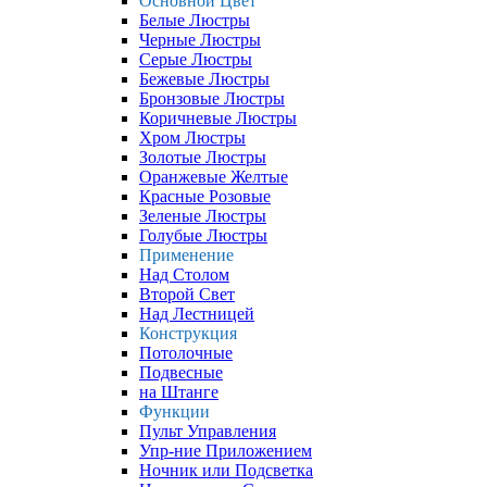
Основной Цвет
Белые Люстры
Черные Люстры
Серые Люстры
Бежевые Люстры
Бронзовые Люстры
Коричневые Люстры
Хром Люстры
Золотые Люстры
Оранжевые Желтые
Красные Розовые
Зеленые Люстры
Голубые Люстры
Применение
Над Столом
Второй Свет
Над Лестницей
Конструкция
Потолочные
Подвесные
на Штанге
Функции
Пульт Управления
Упр-ние Приложением
Ночник или Подсветка