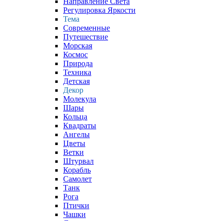
Направление Света
Регулировка Яркости
Тема
Современные
Путешествие
Морская
Космос
Природа
Техника
Детская
Декор
Молекула
Шары
Кольца
Квадраты
Ангелы
Цветы
Ветки
Штурвал
Корабль
Самолет
Танк
Рога
Птички
Чашки