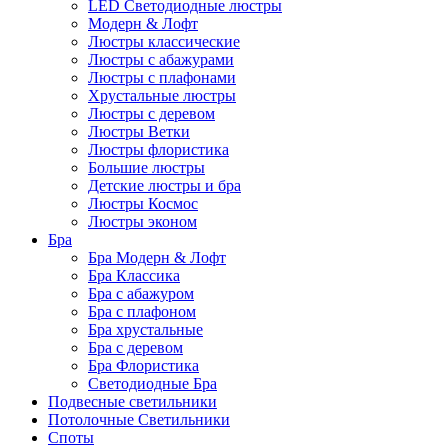
LED Светодиодные люстры
Модерн & Лофт
Люстры классические
Люстры с абажурами
Люстры с плафонами
Хрустальные люстры
Люстры с деревом
Люстры Ветки
Люстры флористика
Большие люстры
Детские люстры и бра
Люстры Космос
Люстры эконом
Бра
Бра Модерн & Лофт
Бра Классика
Бра с абажуром
Бра с плафоном
Бра хрустальные
Бра с деревом
Бра Флористика
Светодиодные Бра
Подвесные светильники
Потолочные Светильники
Споты