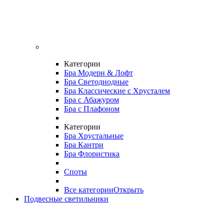
Категории
Бра Модерн & Лофт
Бра Светодиодные
Бра Классические с Хрусталем
Бра с Абажуром
Бра с Плафоном
Категории
Бра Хрустальные
Бра Кантри
Бра Флористика
Споты
Все категории
Открыть
Подвесные светильники