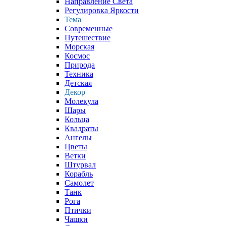
Направление Света
Регулировка Яркости
Тема
Современные
Путешествие
Морская
Космос
Природа
Техника
Детская
Декор
Молекула
Шары
Кольца
Квадраты
Ангелы
Цветы
Ветки
Штурвал
Корабль
Самолет
Танк
Рога
Птички
Чашки