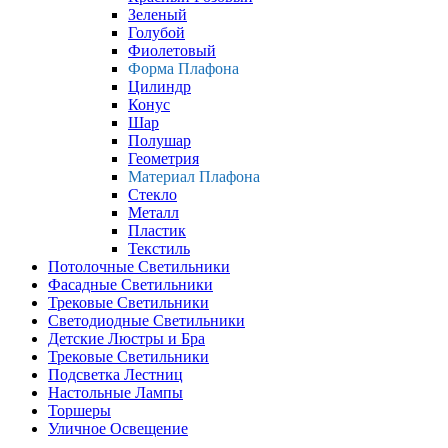
Зеленый
Голубой
Фиолетовый
Форма Плафона
Цилиндр
Конус
Шар
Полушар
Геометрия
Материал Плафона
Стекло
Металл
Пластик
Текстиль
Потолочные Светильники
Фасадные Светильники
Трековые Светильники
Светодиодные Светильники
Детские Люстры и Бра
Трековые Светильники
Подсветка Лестниц
Настольные Лампы
Торшеры
Уличное Освещение