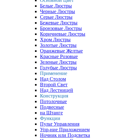
Основной Цвет
Белые Люстры
Черные Люстры
Серые Люстры
Бежевые Люстры
Бронзовые Люстры
Коричневые Люстры
Хром Люстры
Золотые Люстры
Оранжевые Желтые
Красные Розовые
Зеленые Люстры
Голубые Люстры
Применение
Над Столом
Второй Свет
Над Лестницей
Конструкция
Потолочные
Подвесные
на Штанге
Функции
Пульт Управления
Упр-ние Приложением
Ночник или Подсветка