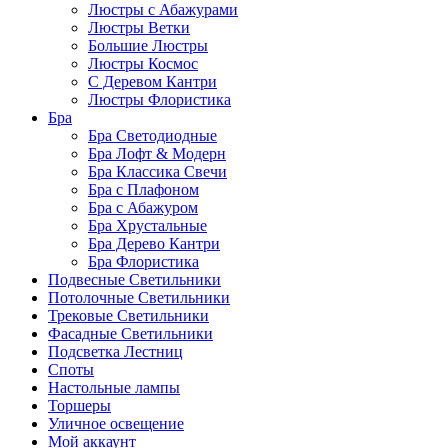
Люстры с Абажурами
Люстры Ветки
Большие Люстры
Люстры Космос
С Деревом Кантри
Люстры Флористика
Бра
Бра Светодиодные
Бра Лофт & Модерн
Бра Классика Свечи
Бра с Плафоном
Бра с Абажуром
Бра Хрустальные
Бра Дерево Кантри
Бра Флористика
Подвесные Светильники
Потолочные Светильники
Трековые Светильники
Фасадные Светильники
Подсветка Лестниц
Споты
Настольные лампы
Торшеры
Уличное освещение
Мой аккаунт