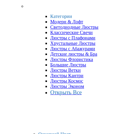
Категории
Модерн & Лофт
Светодиодные Люстры
Классические Свечи
Люстры с Плафонами
Хрустальные Люстры
Люстры с Абажурами
Детские люстры & Бра
Люстры Флористика
Большие Люстры
Люстры Ветки
Люстры Кантри
Люстры Космос
Люстры Эконом
Открыть Все