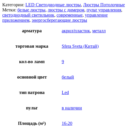
Категории:
LED Светодиодные люстры
,
Люстры Потолочные
Метки:
белые люстры
,
люстры с димером
,
пульт управления
,
светодиодный светильник
,
современные
,
управление
приложением
,
энергосберегающие люстры
арматура
акрил/пластик
,
металл
торговая марка
Sfera Sveta (Китай)
кол-во ламп
9
основной цвет
белый
тип патрона
Led
пульт
в наличии
Площадь (м²)
16-20